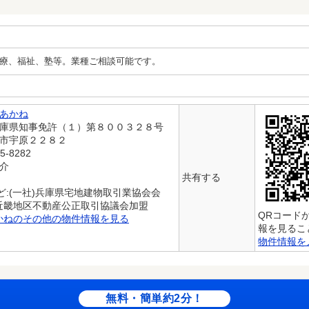
療、福祉、塾等。業種ご相談可能です。
あかね
兵庫県知事免許（１）第８００３２８号
本市宇原２２８２
5-8282
仲介
共有する
ど:(一社)兵庫県宅地建物取引業協会会
)近畿地区不動産公正取引協議会加盟
QRコード
かねのその他の物件情報を見る
報を見るこ
物件情報を
無料・簡単約2分！