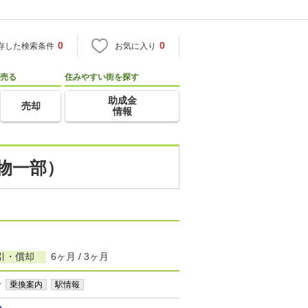
0
0
存した検索条件
お気に入り
売る
住みやすい街を探す
助成金
売却
情報
物一部）
引・償却
6ヶ月 / 3ヶ月
分
乗換案内
駅情報