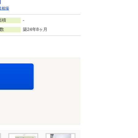
賃相場
面積
-
数
築24年8ヶ月