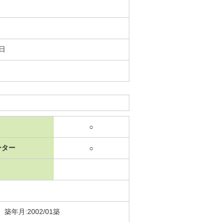
8日
○
ーター
○
月:2002/01築