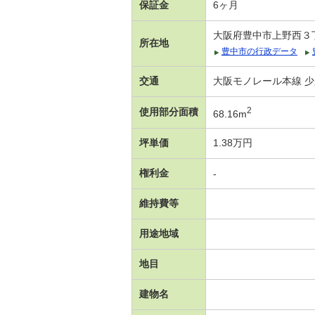
保証金
6ヶ月
大阪府豊中市上野西３
所在地
豊中市の行政データ
交通
大阪モノレール本線 少
2
使用部分面積
68.16m
坪単価
1.38万円
権利金
-
維持費等
用途地域
地目
建物名