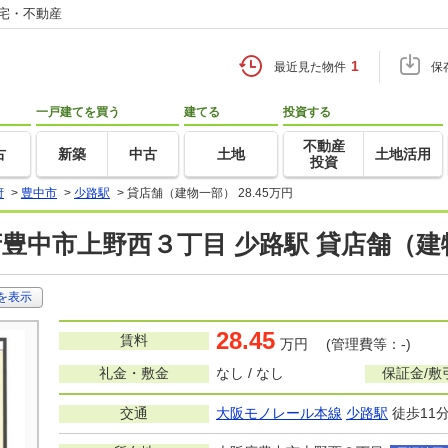
住宅・不動産
1
最近見た物件
保
一戸建てを買う
建てる
投資する
不動産
古
新築
中古
土地
土地活用
投資
府
>
豊中市
>
少路駅
>
貸店舗（建物一部） 28.45万円
豊中市上野西３丁目 少路駅 貸店舗（建
を表示
28.45
賃料
万円 (管理費等：-)
礼金・敷金
なし / なし
保証金/敷
交通
大阪モノレール本線
少路駅
徒歩11