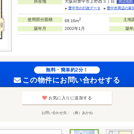
所在地
大阪府豊中市上野西３丁目
周辺地図
豊中市の行政データ
豊中市周辺の家
使用部分面積
2
土地
68.16m
築年月
2002年1月
築年
無料・簡単約2分！
この物件にお問い合わせする
お気に入りに追加する
お問い合わせ先
（株）あかね