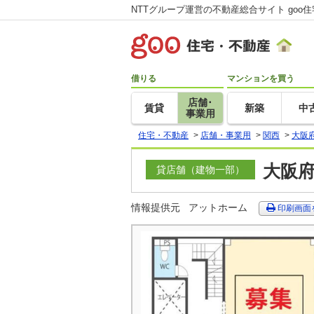
NTTグループ運営の不動産総合サイト goo
借りる
マンションを買う
店舗･
賃貸
新築
中
事業用
住宅・不動産
>
店舗・事業用
>
関西
>
大阪
大阪府
貸店舗（建物一部）
情報提供元
アットホーム
印刷画面