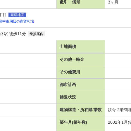
敷引・償却
3ヶ月
丁目
周辺地図
豊中市周辺の家賃相場
路駅 徒歩11分
乗換案内
土地面積
その他一時金
その他費用
都市計画
接道状況
建物構造・所在階/階数
鉄骨 2階/3
築年月(築年数)
2002年1月