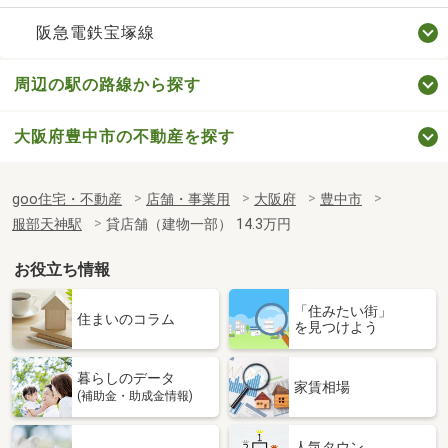
阪急電鉄宝塚線
周辺の駅の路線から探す
大阪府豊中市の不動産を探す
goo住宅・不動産
店舗・事業用
大阪府
豊中市
服部天神駅
貸店舗（建物一部） 14.3万円
お役立ち情報
「住みたい街」
住まいのコラム
を見つけよう
暮らしのデータ
家賃相場
(補助金・助成金情報)
人気タウン