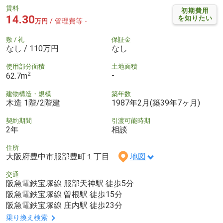
賃料
初期費用
14.30
を知りたい
/ 管理費等 -
万円
敷 / 礼
保証金
なし / 110万円
なし
使用部分面積
土地面積
2
-
62.7m
建物構造・規模
築年数
木造 1階/2階建
1987年2月(築39年7ヶ月)
契約期間
引渡可能時期
2年
相談
住所
大阪府豊中市服部豊町１丁目
地図
交通
阪急電鉄宝塚線 服部天神駅 徒歩5分
阪急電鉄宝塚線 曽根駅 徒歩15分
阪急電鉄宝塚線 庄内駅 徒歩23分
乗り換え検索