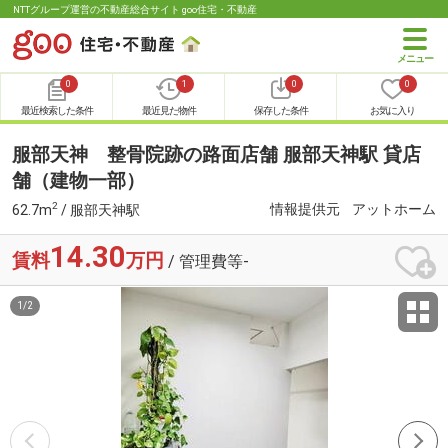
NTTグループ運営の不動産総合サイト goo住宅・不動産
0
1
0
0
最近検索した条件
最近見た物件
保存した条件
お気に入り
服部天神 整骨院跡の路面店舗 服部天神駅 貸店
舗（建物一部）
2
情報提供元
アットホーム
62.7m
/ 服部天神駅
14.30
賃料
万円
/ 管理費等-
1
/
2