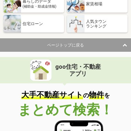
暮らしのデータ
家賃相場
(補助金・助成金情報)
人気タウン
住宅ローン
ランキング
ページトップに戻る
goo住宅・不動産
アプリ
大手不動産サイト
物件
の
を
まとめて検索！