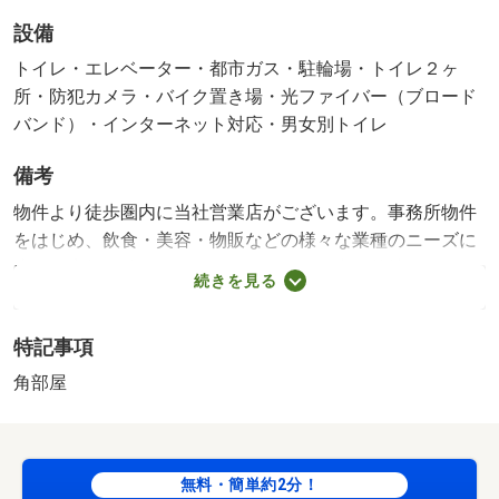
設備
トイレ・エレベーター・都市ガス・駐輪場・トイレ２ヶ
所・防犯カメラ・バイク置き場・光ファイバー（ブロード
バンド）・インターネット対応・男女別トイレ
備考
物件より徒歩圏内に当社営業店がございます。事務所物件
をはじめ、飲食・美容・物販などの様々な業種のニーズに
応じて店舗物件をご紹介しております。尚、弊社ではおと
続きを見る
り広告は一切おこなっておりません。現地での内覧お待ち
合わせ等も可能です。お問い合わせ頂いた物件は勿論のこ
特記事項
と、インターネットに掲載していないオススメ物件多数ご
ざいます。ご相談も含めお気軽にお申し付け下さいませ。
角部屋
物件より徒歩圏内に当社営業店がございます。内覧等・ご
相談はお気軽にご連絡下さいませ。現地でのお待ち合わせ
希望などにもご対応させていただいております。０６－６
無料・簡単約2分！
５７８－２２２３・賃貸保証等：加入要（都度お問い合わ