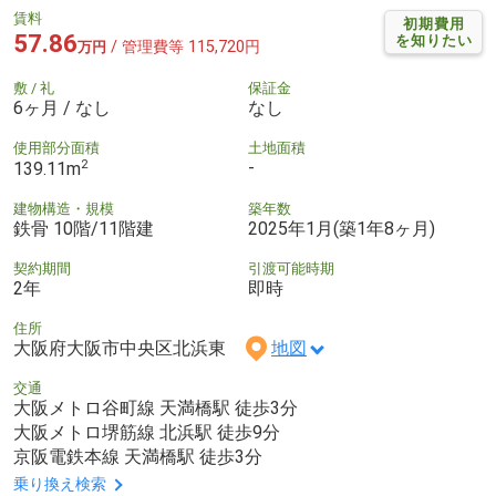
賃料
初期費用
57.86
を知りたい
/ 管理費等 115,720円
万円
敷 / 礼
保証金
6ヶ月 / なし
なし
使用部分面積
土地面積
2
-
139.11m
建物構造・規模
築年数
鉄骨 10階/11階建
2025年1月(築1年8ヶ月)
契約期間
引渡可能時期
2年
即時
住所
大阪府大阪市中央区北浜東
地図
交通
大阪メトロ谷町線 天満橋駅 徒歩3分
大阪メトロ堺筋線 北浜駅 徒歩9分
京阪電鉄本線 天満橋駅 徒歩3分
乗り換え検索