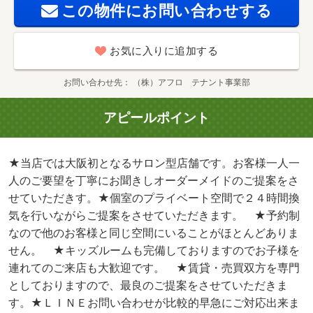
この物件にお問い合わせする
せ下さい。）・土佐堀通沿いの天満橋駅近オフィスビ
ル。 業種はご相談くださいませ。 美容室、エステ等相
談可能。・バイク置場：近有・駐輪場：近有・未入居物件
お気に入りに追加する
駐車場:近有 27500円 築年月:2025/01築
お問い合わせ先
（株）アフロ テナント事業部
アピールポイント
★当店では大阪初となるサロン型店舗です。お客様一人一
人のご要望を丁寧にお聞きしオーダーメイドのご提案をさ
せていただきす。★個室のプライベート空間で２４時間換
気を行いながらご提案をさせていただきます。 ★予約制
なので他のお客様と同じ空間にいることがほとんどありま
せん。 ★キッズルームも完備しておりますのでお子様を
連れてのご来店も大歓迎です。 ★賃貸・売買双方を専門
としておりますので、最良のご提案をさせていただきま
す。★ＬＩＮＥお問い合わせが比較的早急にご対応出来ま