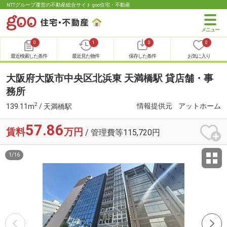
NTTグループ運営の不動産総合サイト goo住宅・不動産
0
1
0
0
最近検索した条件
最近見た物件
保存した条件
お気に入り
大阪府大阪市中央区北浜東 天満橋駅 貸店舗・事
務所
2
情報提供元
アットホーム
139.11m
/ 天満橋駅
57.86
賃料
万円
/ 管理費等115,720円
1
/
16