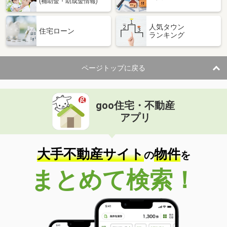
(補助金・助成金情報)
人気タウン
住宅ローン
ランキング
ページトップに戻る
goo住宅・不動産
アプリ
大手不動産サイト
物件
の
を
まとめて検索！