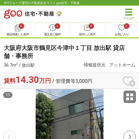
NTTグループ運営の不動産総合サイト goo住宅・不動産
0
1
0
0
最近検索した条件
最近見た物件
保存した条件
お気に入り
大阪府大阪市鶴見区今津中１丁目 放出駅 貸店
舗・事務所
2
情報提供元
アットホーム
36.7m
/ 放出駅
14.30
賃料
万円
/ 管理費等3,000円
1
/
2