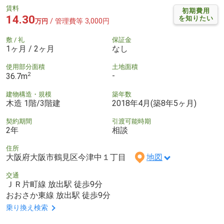
賃料
初期費用
14.30
を知りたい
/ 管理費等 3,000円
万円
敷 / 礼
保証金
1ヶ月 / 2ヶ月
なし
使用部分面積
土地面積
2
-
36.7m
建物構造・規模
築年数
木造 1階/3階建
2018年4月(築8年5ヶ月)
契約期間
引渡可能時期
2年
相談
住所
大阪府大阪市鶴見区今津中１丁目
地図
交通
ＪＲ片町線 放出駅 徒歩9分
おおさか東線 放出駅 徒歩9分
乗り換え検索