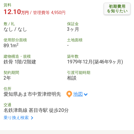
賃料
初期費用
12.10
を知りたい
/ 管理費等 4,950円
万円
敷 / 礼
保証金
なし / なし
3ヶ月
使用部分面積
土地面積
2
-
89.1m
建物構造・規模
築年数
鉄骨 1階/2階建
1979年12月(築46年9ヶ月)
契約期間
引渡可能時期
2年
相談
住所
愛知県あま市中萱津燈明先
地図
交通
名鉄津島線 甚目寺駅 徒歩20分
乗り換え検索