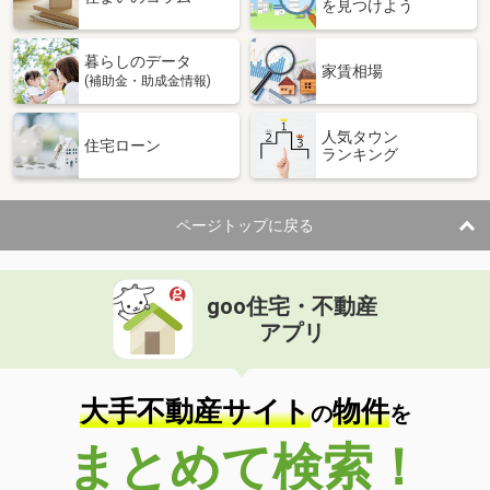
を見つけよう
暮らしのデータ
家賃相場
(補助金・助成金情報)
人気タウン
住宅ローン
ランキング
ページトップに戻る
goo住宅・不動産
アプリ
大手不動産サイト
物件
の
を
まとめて検索！