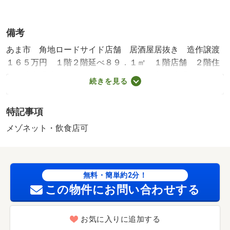
備考
あま市 角地ロードサイド店舗 居酒屋居抜き 造作譲渡
１６５万円 １階２階延べ８９．１㎡ １階店舗 ２階住
居 駐車場共有１１台・所属階：１～２階 駐車場:有 無料
続きを見る
築年月:1979/12築
特記事項
メゾネット・飲食店可
無料・簡単約2分！
この物件にお問い合わせする
お気に入りに追加する