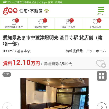
NTTグループ運営の不動産総合サイト goo住宅・不動産
0
1
0
0
最近検索した条件
最近見た物件
保存した条件
お気に入り
愛知県あま市中萱津燈明先 甚目寺駅 貸店舗（建
物一部）
2
情報提供元
アットホーム
89.1m
/ 甚目寺駅
12.10
賃料
万円
/ 管理費等4,950円
1
/
15