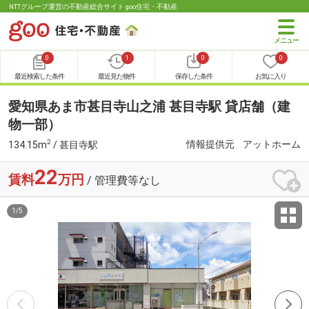
NTTグループ運営の不動産総合サイト goo住宅・不動産
0
1
0
0
最近検索した条件
最近見た物件
保存した条件
お気に入り
愛知県あま市甚目寺山之浦 甚目寺駅 貸店舗（建
物一部）
2
情報提供元
アットホーム
134.15m
/ 甚目寺駅
22
賃料
万円
/ 管理費等なし
1
/
5