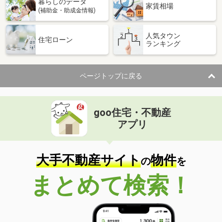
暮らしのデータ
家賃相場
(補助金・助成金情報)
人気タウン
住宅ローン
ランキング
ページトップに戻る
goo住宅・不動産
アプリ
大手不動産サイト
物件
の
を
まとめて検索！