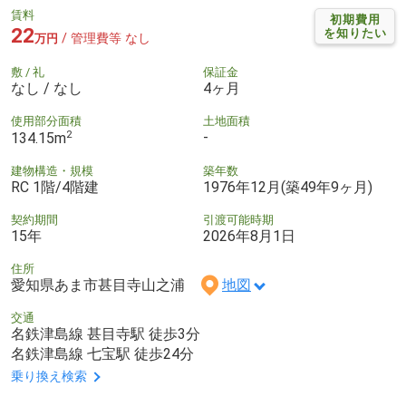
賃料
初期費用
22
を知りたい
/ 管理費等 なし
万円
敷 / 礼
保証金
なし / なし
4ヶ月
使用部分面積
土地面積
2
-
134.15m
建物構造・規模
築年数
RC 1階/4階建
1976年12月(築49年9ヶ月)
契約期間
引渡可能時期
15年
2026年8月1日
住所
愛知県あま市甚目寺山之浦
地図
交通
名鉄津島線 甚目寺駅 徒歩3分
名鉄津島線 七宝駅 徒歩24分
乗り換え検索