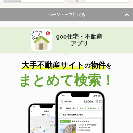
ページトップに戻る
goo住宅・不動産
アプリ
大手不動産サイト
物件
の
を
まとめて検索！