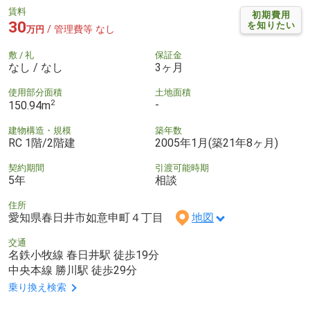
賃料
初期費用
30
を知りたい
/ 管理費等 なし
万円
敷 / 礼
保証金
なし / なし
3ヶ月
使用部分面積
土地面積
2
-
150.94m
建物構造・規模
築年数
RC 1階/2階建
2005年1月(築21年8ヶ月)
契約期間
引渡可能時期
5年
相談
住所
愛知県春日井市如意申町４丁目
地図
交通
名鉄小牧線 春日井駅 徒歩19分
中央本線 勝川駅 徒歩29分
乗り換え検索