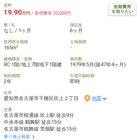
賃料
初期費用
19.90
を知りたい
/ 管理費等 33,000円
万円
敷 / 礼
保証金
なし / 1ヶ月
6ヶ月
使用部分面積
土地面積
2
-
165m
建物構造・規模
築年数
RC 1階/地上7階地下1階建
1979年5月(築47年4ヶ月)
契約期間
引渡可能時期
2年
即時
住所
愛知県名古屋市千種区吹上２丁目
地図
交通
名古屋市桜通線 吹上駅 徒歩9分
中央本線 鶴舞駅 徒歩15分
名古屋市鶴舞線 荒畑駅 徒歩15分
乗り換え検索