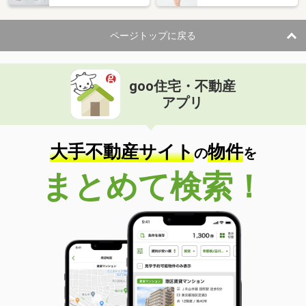
ページトップに戻る
goo住宅・不動産
アプリ
大手不動産サイト
物件
の
を
まとめて検索！