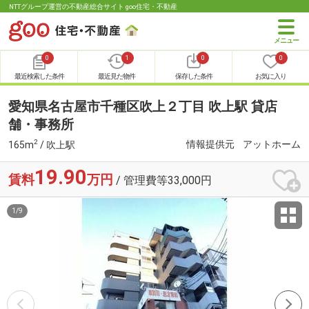
NTTグループ運営の不動産総合サイト goo住宅・不動産
0
1
0
0
最近検索した条件
最近見た物件
保存した条件
お気に入り
愛知県名古屋市千種区吹上２丁目 吹上駅 貸店
舗・事務所
2
情報提供元
アットホーム
165m
/ 吹上駅
19.90
賃料
万円
/ 管理費等33,000円
1
/
9