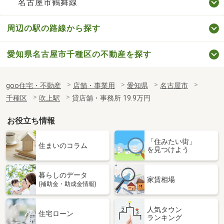
名古屋市鶴舞線
周辺の駅の路線から探す
愛知県名古屋市千種区の不動産を探す
goo住宅・不動産
店舗・事業用
愛知県
名古屋市
千種区
吹上駅
貸店舗・事務所 19.9万円
お役立ち情報
「住みたい街」
住まいのコラム
を見つけよう
暮らしのデータ
家賃相場
(補助金・助成金情報)
人気タウン
住宅ローン
ランキング