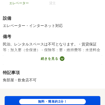
エレベーター
貸主
設備
エレベーター・インターネット対応
備考
民泊、レンタルスペースは不可となります。・賃貸保証
等：加入要（全保連）・保険等：要・維持費等：水道料金
３，０００円／月・町内会費２００円／月・吹上駅からお
続きを見る
徒歩圏内！ワンフロアテナント物件です☆新規開業や増店
にもいかがでしょうか？お気軽にお問い合わせください
特記事項
（＊＾＾＊） 築年月:1979/05築
角部屋・飲食店不可
無料・簡単約2分！