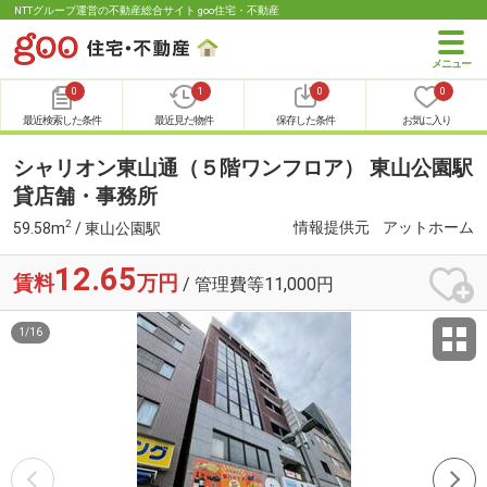
NTTグループ運営の不動産総合サイト goo住宅・不動産
0
1
0
0
最近検索した条件
最近見た物件
保存した条件
お気に入り
シャリオン東山通（５階ワンフロア） 東山公園駅
貸店舗・事務所
2
情報提供元
アットホーム
59.58m
/ 東山公園駅
12.65
賃料
万円
/ 管理費等11,000円
1
/
16