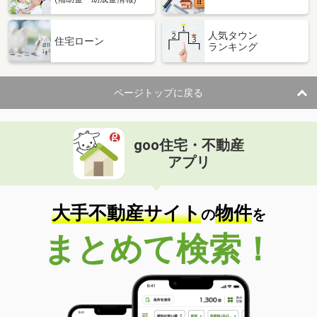
人気タウン
住宅ローン
ランキング
ページトップに戻る
goo住宅・不動産
アプリ
大手不動産サイト
物件
の
を
まとめて検索！