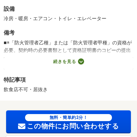
設備
冷房・暖房・エアコン・トイレ・エレベーター
備考
■※「防火管理者乙種」または「防火管理者甲種」の資格が
必要。契約時の必要書類として資格証明書のコピーの提出
が必須です。■自動火災報知設備あり。■駐車場なし■契約
続きを見る
期間：２年間○ 初期費用鍵交換代 契約時 ２５，３０
０円（税込）○ 退去時ハウスクリーニング費用 退去
特記事項
時 ５５，０００円（税込） 法人契約の場合、６０，０
００円（税別）となります。退去時立会費用 退去時
飲食店不可・居抜き
５，５００円（税込）・賃貸保証等：加入要（保証会社利
用必須 ジェイリース）・保険等：要２年（借家人賠償責
任付火災保険）・【東山線 東山公園駅徒歩５分圏内】５
無料・簡単約2分！
階ワンフロア物件です◇広小路通り沿いでアクセスも良く
この物件にお問い合わせする
視認性良いです◇事務所利用はもちろん、店舗利用でも是
非ご相談ください◇・仲介手数料：１ヶ月 築年月:1990/12