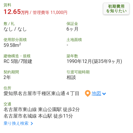
賃料
初期費用
12.65
を知りたい
/ 管理費等 11,000円
万円
敷 / 礼
保証金
なし / なし
6ヶ月
使用部分面積
土地面積
2
-
59.58m
建物構造・規模
築年数
RC 5階/7階建
1990年12月(築35年9ヶ月)
契約期間
引渡可能時期
2年
相談
住所
愛知県名古屋市千種区東山通４丁目
地図
交通
名古屋市東山線 東山公園駅 徒歩2分
名古屋市名城線 本山駅 徒歩11分
乗り換え検索