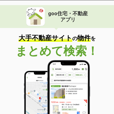
goo住宅・不動産
アプリ
大手不動産サイト
物件
の
を
まとめて検索！