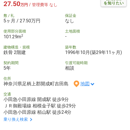
27.50
を知りたい
/ 管理費等 なし
万円
敷 / 礼
保証金
5ヶ月 / 27.50万円
なし
使用部分面積
土地面積
2
-
101.29m
建物構造・規模
築年数
鉄骨 2階建
1996年10月(築29年11ヶ月)
契約期間
引渡可能時期
5年
相談
住所
神奈川県足柄上郡開成町吉田島
地図
交通
小田急小田原線 開成駅 徒歩9分
ＪＲ御殿場線 相模金子駅 徒歩29分
小田急小田原線 栢山駅 徒歩24分
乗り換え検索