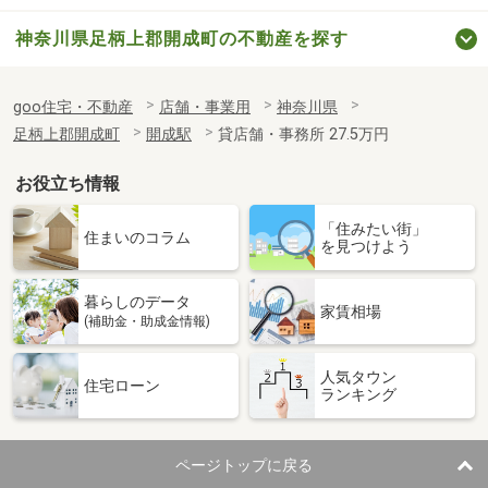
神奈川県足柄上郡開成町の不動産を探す
goo住宅・不動産
店舗・事業用
神奈川県
足柄上郡開成町
開成駅
貸店舗・事務所 27.5万円
お役立ち情報
「住みたい街」
住まいのコラム
を見つけよう
暮らしのデータ
家賃相場
(補助金・助成金情報)
人気タウン
住宅ローン
ランキング
ページトップに戻る