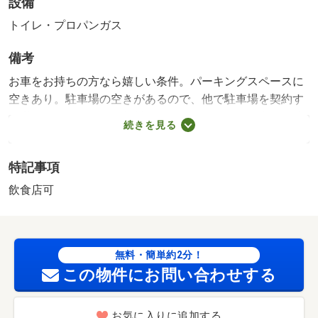
設備
トイレ・プロパンガス
備考
お車をお持ちの方なら嬉しい条件。パーキングスペースに
空きあり。駐車場の空きがあるので、他で駐車場を契約す
る必要がありません。賃料は２７．５万円です。車をお持
続きを見る
ちの方にお勧め、只今１０台分空きスペースがあります。
飲食店としても利用可能です。条件等はご相談ください。
特記事項
駐車スペースも空いているので、車をお持ちの方は検討し
てみてはいかがですか。視認性が良く、設備や機材が揃っ
飲食店可
た飲食店可の物件です。こだわりポイント満載の石原ビ
ル。・賃貸保証等：加入要（ＵＳＥＮ ＴＲＵＳＴ 月額
総支払額１００％ １年毎月額総支払額１０％）・とても
無料・簡単約2分！
ゆとりのある環境が魅力の月３３万円の物件。敷地内駐車
この物件にお問い合わせする
場に空きありなので、車のいたずらにも遭いにくいです。
当社イチオシの物件の「石原ビル」。ぜひ一度ご覧くださ
い。・仲介手数料：１ヶ月 駐車場:有 無料 築年月:1996/10
お気に入りに追加する