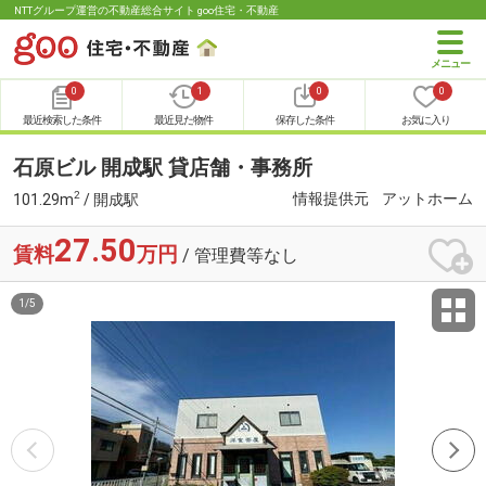
NTTグループ運営の不動産総合サイト goo住宅・不動産
0
1
0
0
最近検索した条件
最近見た物件
保存した条件
お気に入り
石原ビル 開成駅 貸店舗・事務所
2
情報提供元
アットホーム
101.29m
/ 開成駅
27.50
賃料
万円
/ 管理費等なし
1
/
5