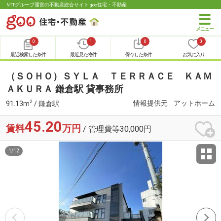
NTTグループ運営の不動産総合サイト goo住宅・不動産
0
1
0
0
最近検索した条件
最近見た物件
保存した条件
お気に入り
（ＳＯＨＯ）ＳＹＬＡ ＴＥＲＲＡＣＥ ＫＡＭ
ＡＫＵＲＡ 鎌倉駅 貸事務所
2
情報提供元
アットホーム
91.13m
/ 鎌倉駅
45.20
賃料
万円
/ 管理費等30,000円
1
/
12