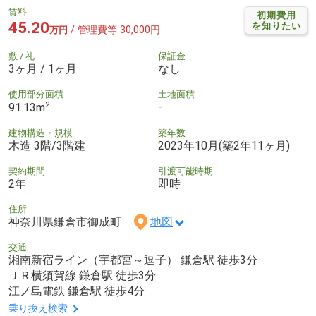
賃料
初期費用
45.20
を知りたい
/ 管理費等 30,000円
万円
敷 / 礼
保証金
3ヶ月 / 1ヶ月
なし
使用部分面積
土地面積
2
-
91.13m
建物構造・規模
築年数
木造 3階/3階建
2023年10月(築2年11ヶ月)
契約期間
引渡可能時期
2年
即時
住所
神奈川県鎌倉市御成町
地図
交通
湘南新宿ライン（宇都宮～逗子） 鎌倉駅 徒歩3分
ＪＲ横須賀線 鎌倉駅 徒歩3分
江ノ島電鉄 鎌倉駅 徒歩4分
乗り換え検索