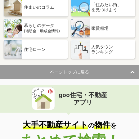
「住みたい街」
住まいのコラム
を見つけよう
暮らしのデータ
家賃相場
(補助金・助成金情報)
人気タウン
住宅ローン
ランキング
ページトップに戻る
goo住宅・不動産
アプリ
大手不動産サイト
物件
の
を