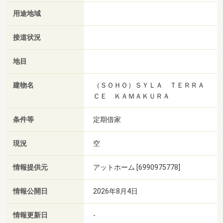
用途地域
接道状況
地目
建物名
（ＳＯＨＯ）ＳＹＬＡ ＴＥＲＲＡ
ＣＥ ＫＡＭＡＫＵＲＡ
条件等
定期借家
現況
空
情報提供元
アットホーム [6990975778]
情報公開日
2026年8月4日
情報更新日
-