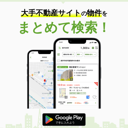
大手不動産サイト
物件
の
を
まとめて検索！