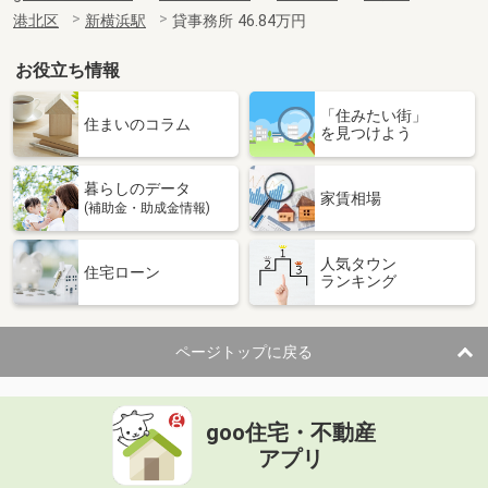
港北区
新横浜駅
貸事務所 46.84万円
お役立ち情報
「住みたい街」
住まいのコラム
を見つけよう
暮らしのデータ
家賃相場
(補助金・助成金情報)
人気タウン
住宅ローン
ランキング
ページトップに戻る
goo住宅・不動産
アプリ