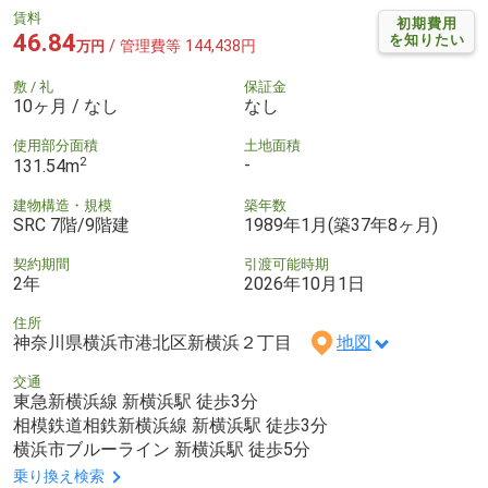
賃料
初期費用
46.84
を知りたい
/ 管理費等 144,438円
万円
敷 / 礼
保証金
10ヶ月 / なし
なし
使用部分面積
土地面積
2
-
131.54m
建物構造・規模
築年数
SRC 7階/9階建
1989年1月(築37年8ヶ月)
契約期間
引渡可能時期
2年
2026年10月1日
住所
神奈川県横浜市港北区新横浜２丁目
地図
交通
東急新横浜線 新横浜駅 徒歩3分
相模鉄道相鉄新横浜線 新横浜駅 徒歩3分
横浜市ブルーライン 新横浜駅 徒歩5分
乗り換え検索