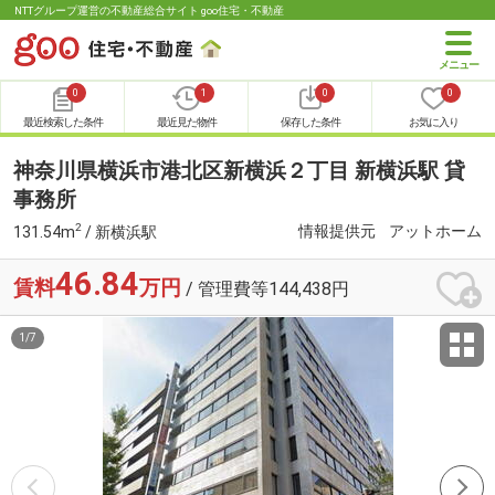
NTTグループ運営の不動産総合サイト goo住宅・不動産
0
1
0
0
最近検索した条件
最近見た物件
保存した条件
お気に入り
神奈川県横浜市港北区新横浜２丁目 新横浜駅 貸
事務所
2
情報提供元
アットホーム
131.54m
/ 新横浜駅
46.84
賃料
万円
/ 管理費等144,438円
1
/
7