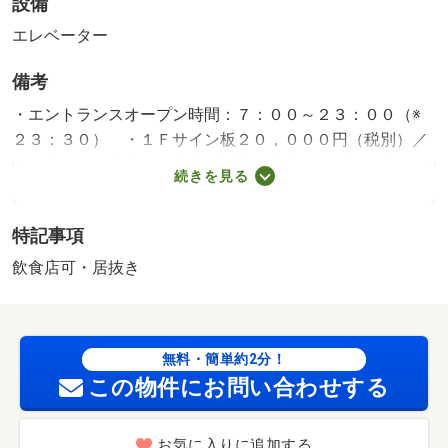
設備
エレベーター
備考
・エントランスオープン時間：７：００～２３：００（※
２３：３０） ・１Ｆサイン板２０，０００円（税別）／
月・窓面にも広告可・賃貸保証等：加入要（※契約プラン
続きを見る
に基づく）・保険等：要２年・維持費等：看板掲載料（税
別）２０，０００円／月・■池袋駅ロータリー内の絶好立
特記事項
地■ワンフロア一室■軽飲食可○ＪＲ【池袋駅】徒歩１分、
ロータリー内の好立地○窓面広告掲載可○前テナント：指圧
飲食店可・居抜き
マッサージ店（居抜き）○軽飲食店、美容室、各種サービ
ス店舗可・仲介手数料：１ヶ月 築年月:1967/05築
無料・簡単約2分！
この物件にお問い合わせする
お気に入りに追加する