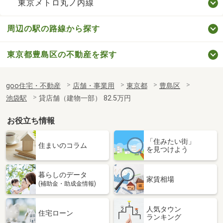
東京メトロ丸ノ内線
周辺の駅の路線から探す
東京都豊島区の不動産を探す
goo住宅・不動産
店舗・事業用
東京都
豊島区
池袋駅
貸店舗（建物一部） 82.5万円
お役立ち情報
「住みたい街」
住まいのコラム
を見つけよう
暮らしのデータ
家賃相場
(補助金・助成金情報)
人気タウン
住宅ローン
ランキング