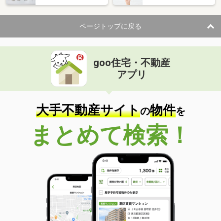
ページトップに戻る
goo住宅・不動産
アプリ
大手不動産サイト
物件
の
を
まとめて検索！