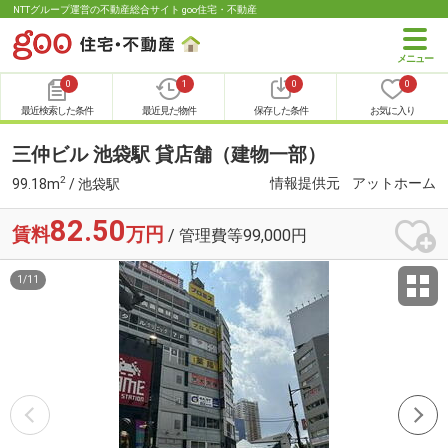
NTTグループ運営の不動産総合サイト goo住宅・不動産
0
1
0
0
最近検索した条件
最近見た物件
保存した条件
お気に入り
三仲ビル 池袋駅 貸店舗（建物一部）
2
情報提供元
アットホーム
99.18m
/ 池袋駅
82.50
賃料
万円
/ 管理費等99,000円
1
/
11