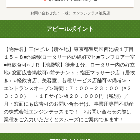
お問い合わせ先
（株）エンジンテラス池袋店
アピールポイント
【物件名】三仲ビル【所在地】東京都豊島区西池袋１丁目
１５－８■池袋駅ロータリー内の絶好立地■ワンフロア一室
■軽飲食可○ＪＲ【池袋駅】徒歩１分、ロータリー内の好立
地○窓面広告掲載可○前テナント：指圧マッサージ店（居抜
き）○軽飲食店、美容室、各種サービス店舗可≪備考≫・
エントランスオープン時間：７：００～２３：００（※２
３：３０） ・１Ｆサイン板２０，０００円（税別）／
月・窓面にも広告可のお問い合わせは、事業用専門不動産
の株式会社エンジンテラスまで！ ※お問い合わせの際は
業種をご入力いただくとスムーズにご案内できます！