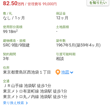
82.50
を知りたい
/ 管理費等 99,000円
万円
敷 / 礼
保証金
なし / 1ヶ月
12ヶ月
使用部分面積
土地面積
2
-
99.18m
建物構造・規模
築年数
SRC 9階/9階建
1967年5月(築59年4ヶ月)
契約期間
引渡可能時期
3年
相談
住所
東京都豊島区西池袋１丁目
地図
交通
ＪＲ山手線 池袋駅 徒歩1分
東京メトロ有楽町線 池袋駅 徒歩1分
東京メトロ丸ノ内線 池袋駅 徒歩1分
乗り換え検索