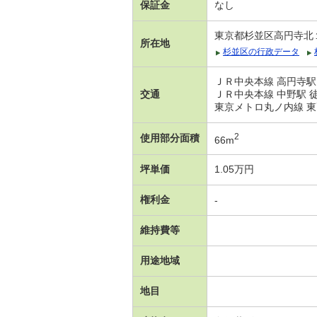
保証金
なし
東京都杉並区高円寺北
所在地
杉並区の行政データ
ＪＲ中央本線 高円寺駅
交通
ＪＲ中央本線 中野駅 徒
東京メトロ丸ノ内線 東
2
使用部分面積
66m
坪単価
1.05万円
権利金
-
維持費等
用途地域
地目