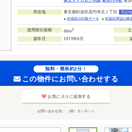
東京メトロ丸ノ内線
東高円寺駅
徒歩
所在地
東京都杉並区高円寺北１丁目
周辺地
杉並区の行政データ
杉並区周辺の家
使用部分面積
2
土
66m
築年月
1973年6月
無料・簡単約2分！
この物件にお問い合わせする
お気に入りに追加する
お問い合わせ先
（株）サンネット