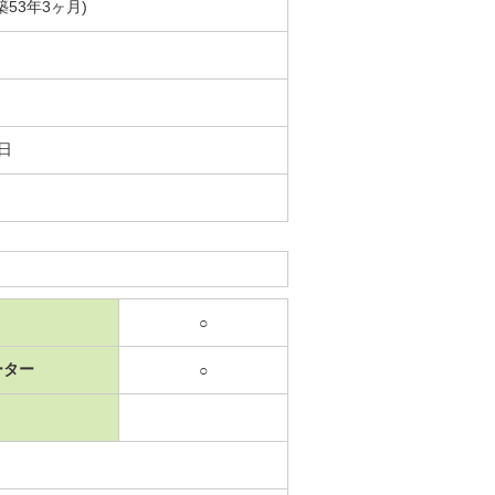
(築53年3ヶ月)
5日
○
ーター
○