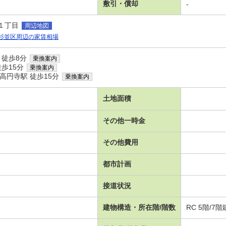
敷引・償却
-
１丁目
周辺地図
杉並区周辺の家賃相場
 徒歩8分
乗換案内
歩15分
乗換案内
高円寺駅 徒歩15分
乗換案内
土地面積
その他一時金
その他費用
都市計画
接道状況
建物構造・所在階/階数
RC 5階/7