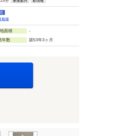
15分
乗換案内
駅情報
図
賃相場
地面積
-
築年数
築53年3ヶ月