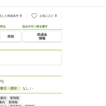
0
0
存した検索条件
お気に入り
売る
住みやすい街を探す
助成金
売却
情報
円)
/敷引・償却
なし / -
換案内
駅情報
案内
駅情報