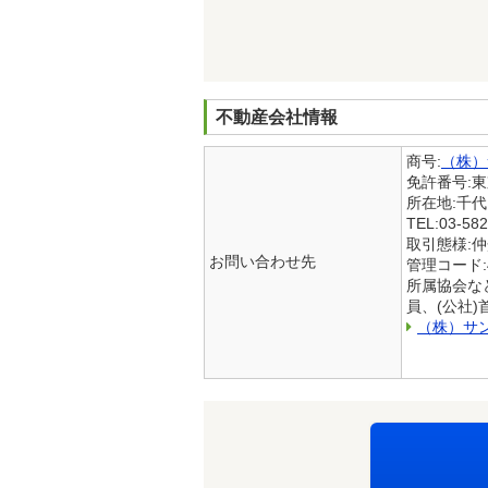
不動産会社情報
商号:
（株）
免許番号:
所在地:千
TEL:03-582
取引態様:
お問い合わせ先
管理コード:44
所属協会な
員、(公社
（株）サ