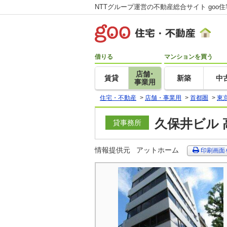
NTTグループ運営の不動産総合サイト goo
借りる
マンションを買う
店舗･
賃貸
新築
中
事業用
住宅・不動産
>
店舗・事業用
>
首都圏
>
東
久保井ビル 
貸事務所
情報提供元
アットホーム
印刷画面