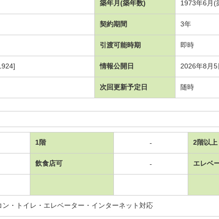
築年月(築年数)
1973年6月
契約期間
3年
引渡可能時期
即時
924]
情報公開日
2026年8月
次回更新予定日
随時
1階
2階以上
-
飲食店可
エレベ
-
コン・トイレ・エレベーター・インターネット対応