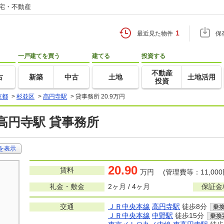
住宅・不動産
1
最近見た物件
保
一戸建てを買う
建てる
投資する
不動産
古
新築
中古
土地
土地活用
投資
京都
>
杉並区
>
高円寺駅
>
貸事務所 20.9万円
高円寺駅 貸事務所
を表示
20.90
賃料
万円 (管理費等：11,000
礼金・敷金
2ヶ月 / 4ヶ月
保証金
交通
ＪＲ中央本線
高円寺駅
徒歩8分
乗
ＪＲ中央本線
中野駅
徒歩15分
乗換