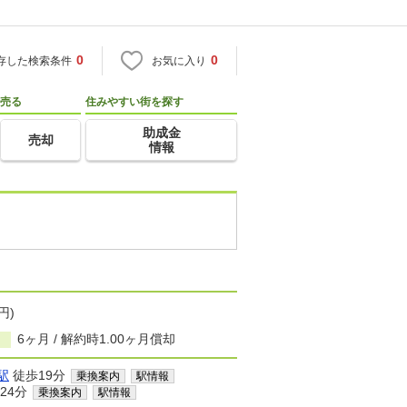
0
0
存した検索条件
お気に入り
売る
住みやすい街を探す
助成金
売却
情報
円)
6ヶ月 / 解約時1.00ヶ月償却
駅
徒歩19分
乗換案内
駅情報
24分
乗換案内
駅情報