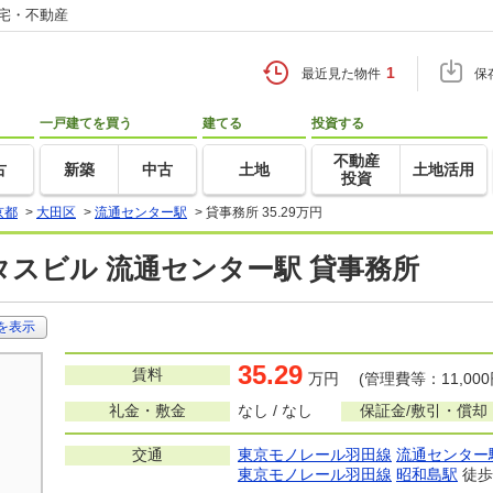
住宅・不動産
1
最近見た物件
保
一戸建てを買う
建てる
投資する
不動産
古
新築
中古
土地
土地活用
投資
京都
>
大田区
>
流通センター駅
>
貸事務所 35.29万円
スビル 流通センター駅 貸事務所
を表示
35.29
賃料
万円 (管理費等：11,000
礼金・敷金
なし / なし
保証金/敷引・償却
交通
東京モノレール羽田線
流通センター
東京モノレール羽田線
昭和島駅
徒歩