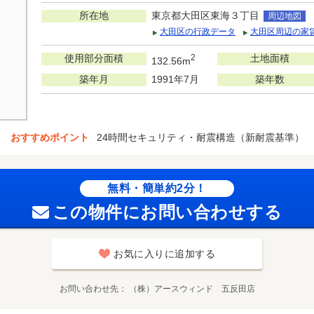
所在地
東京都大田区東海３丁目
周辺地図
大田区の行政データ
大田区周辺の家
使用部分面積
2
土地面積
132.56m
築年月
1991年7月
築年数
おすすめポイント
24時間セキュリティ・耐震構造（新耐震基準）
無料・簡単約2分！
この物件にお問い合わせする
お気に入りに追加する
お問い合わせ先
（株）アースウィンド 五反田店