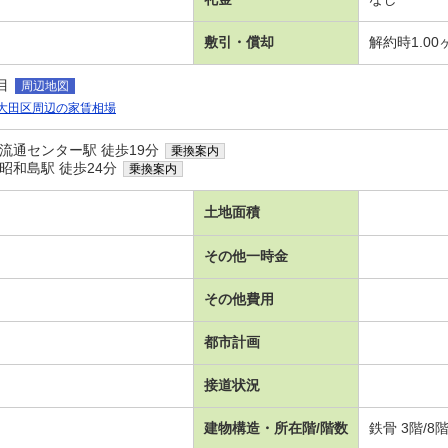
敷引・償却
解約時1.0
目
周辺地図
大田区周辺の家賃相場
流通センター駅 徒歩19分
乗換案内
昭和島駅 徒歩24分
乗換案内
土地面積
その他一時金
その他費用
都市計画
接道状況
建物構造・所在階/階数
鉄骨 3階/8