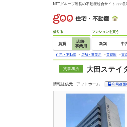
NTTグループ運営の不動産総合サイト goo
借りる
マンションを買う
店舗･
賃貸
新築
中
事業用
住宅・不動産
>
店舗・事業用
>
首都圏
>
東
大田ステイタ
貸事務所
情報提供元
アットホーム
印刷画面