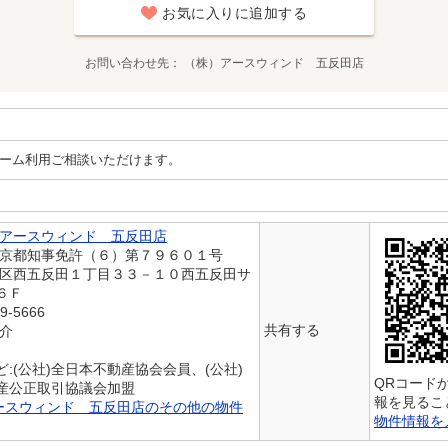
お気に入りに追加する
お問い合わせ先
（株）アースウィンド 五反田店
ーム利用ご相談いただけます。
アースウィンド 五反田店
東京都知事免許（６）第７９６０１号
川区西五反田１丁目３３－１０西五反田サ
６Ｆ
9-5666
共有する
仲介
:(公社)全日本不動産協会会員、(公社)
QRコード
産公正取引協議会加盟
報を見るこ
ースウィンド 五反田店のその他の物件
物件情報を