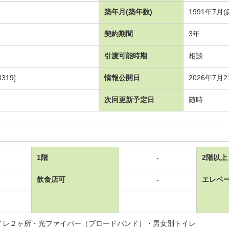
築年月(築年数)
1991年7月
契約期間
3年
引渡可能時期
相談
319]
情報公開日
2026年7月2
次回更新予定日
随時
1階
2階以上
-
飲食店可
エレベ
-
イレ２ヶ所・光ファイバー（ブロードバンド）・男女別トイレ