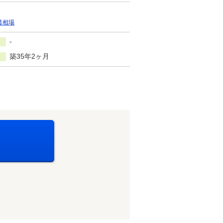
賃相場
-
築35年2ヶ月