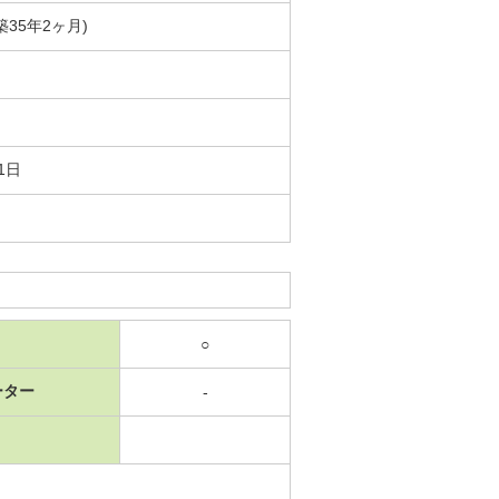
(築35年2ヶ月)
1日
○
ーター
-