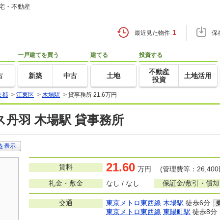
住宅・不動産
1
最近見た物件
保
一戸建てを買う
建てる
投資する
不動産
古
新築
中古
土地
土地活用
投資
京都
>
江東区
>
木場駅
>
貸事務所 21.6万円
丹羽 木場駅 貸事務所
を表示
21.60
賃料
万円 (管理費等：26,400
礼金・敷金
なし / なし
保証金/敷引・償却
交通
東京メトロ東西線
木場駅
徒歩6分
東京メトロ東西線
東陽町駅
徒歩8分