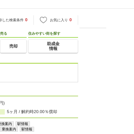
0
0
存した検索条件
お気に入り
売る
住みやすい街を探す
助成金
売却
情報
円)
5ヶ月 / 解約時20.00％償却
乗換案内
駅情報
乗換案内
駅情報