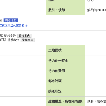
敷引・償却
解約時20.0
目
周辺地図
江東区周辺の家賃相場
駅 徒歩6分
乗換案内
町駅 徒歩8分
乗換案内
土地面積
その他一時金
その他費用
都市計画
接道状況
建物構造・所在階/階数
鉄骨 4階/5