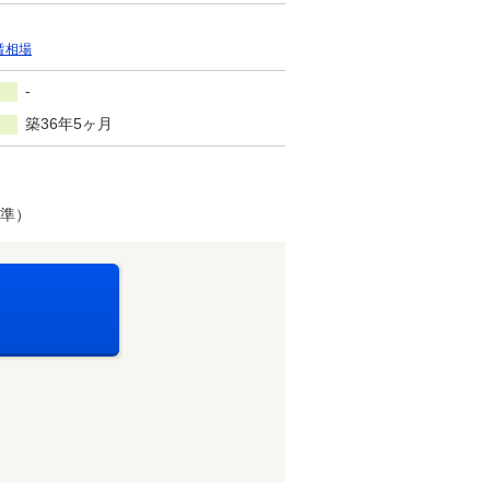
賃相場
-
築36年5ヶ月
基準）