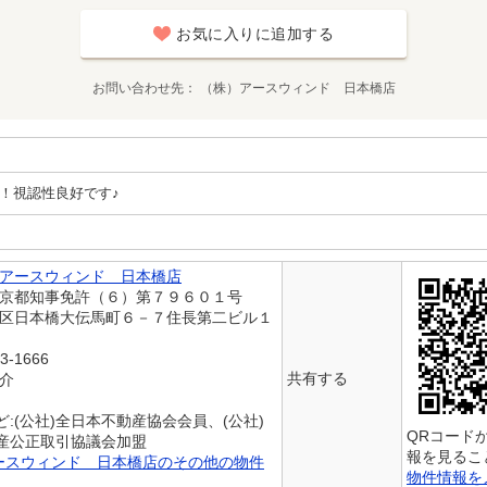
お気に入りに追加する
お問い合わせ先
（株）アースウィンド 日本橋店
！視認性良好です♪
アースウィンド 日本橋店
東京都知事免許（６）第７９６０１号
央区日本橋大伝馬町６－７住長第二ビル１
3-1666
共有する
仲介
:(公社)全日本不動産協会会員、(公社)
QRコード
産公正取引協議会加盟
報を見るこ
ースウィンド 日本橋店のその他の物件
物件情報を