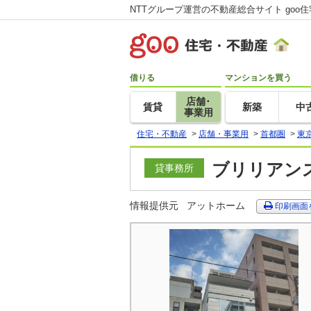
NTTグループ運営の不動産総合サイト goo
借りる
マンションを買う
店舗･
賃貸
新築
中
事業用
住宅・不動産
>
店舗・事業用
>
首都圏
>
東
ブリリアンス
貸事務所
情報提供元
アットホーム
印刷画面