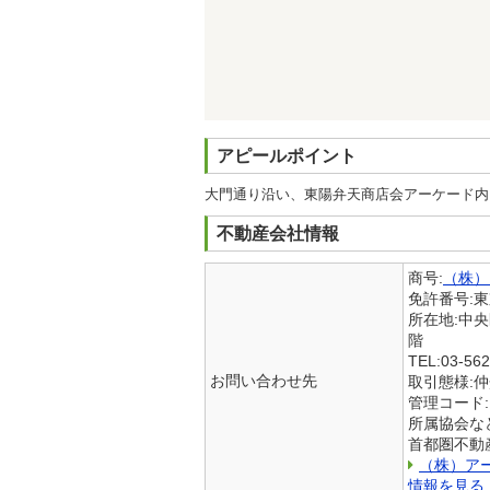
アピールポイント
大門通り沿い、東陽弁天商店会アーケード内
不動産会社情報
商号:
（株）
免許番号:
所在地:中
階
TEL:03-562
お問い合わせ先
取引態様:
管理コード:
所属協会など
首都圏不動
（株）ア
情報を見る