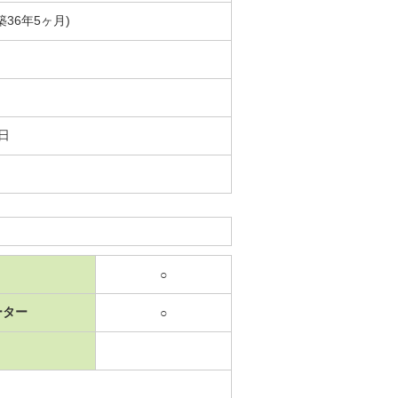
(築36年5ヶ月)
8日
○
ーター
○