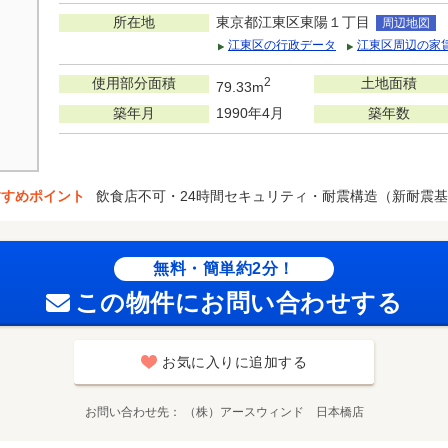
所在地
東京都江東区東陽１丁目
周辺地図
江東区の行政データ
江東区周辺の家
使用部分面積
2
土地面積
79.33m
築年月
1990年4月
築年数
すすめポイント
飲食店不可・24時間セキュリティ・耐震構造（新耐震
無料・簡単約2分！
この物件にお問い合わせする
お気に入りに追加する
お問い合わせ先
（株）アースウィンド 日本橋店