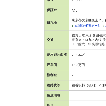
保証金
なし
東京都文京区後楽２丁
所在地
文京区の行政データ
都営大江戸線 飯田橋駅
交通
東京メトロ丸ノ内線 後
ＪＲ総武・中央緩行線 
2
使用部分面積
79.34m
坪単価
1.05万円
権利金
-
維持費等
袖看板料（税別）※使用
用途地域
地目