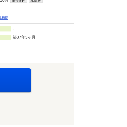
10分
乗換案内
駅情報
賃相場
-
築37年3ヶ月