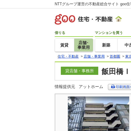
NTTグループ運営の不動産総合サイト goo
借りる
マンションを買う
店舗･
賃貸
新築
中
事業用
住宅・不動産
>
店舗・事業用
>
首都圏
>
東
飯田橋Ｉ
貸店舗・事務所
情報提供元
アットホーム
印刷画面