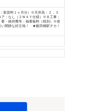
料：新賃料１ヶ月分）※天井高：２，３
ロア：なし（２ＷＡＹ仕様）※Ｂ工事：
：要・維持費等：袖看板料（税別）※使
良い閑静な好立地！ ★飯田橋駅チカ！