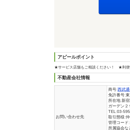
アピールポイント
★サービス店舗もご相談ください！ ★利便
不動産会社情報
商号:
西武通
免許番号:
所在地:新
ガーデン２
TEL:03-595
お問い合わせ先
取引態様:
管理コード:
所属協会な