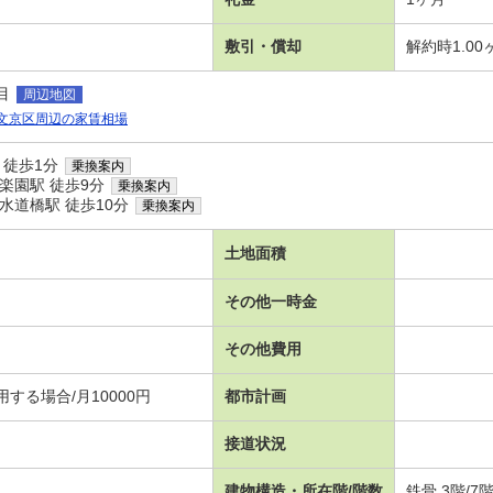
敷引・償却
解約時1.0
目
周辺地図
文京区周辺の家賃相場
 徒歩1分
乗換案内
楽園駅 徒歩9分
乗換案内
水道橋駅 徒歩10分
乗換案内
土地面積
その他一時金
その他費用
する場合/月10000円
都市計画
接道状況
建物構造・所在階/階数
鉄骨 3階/7