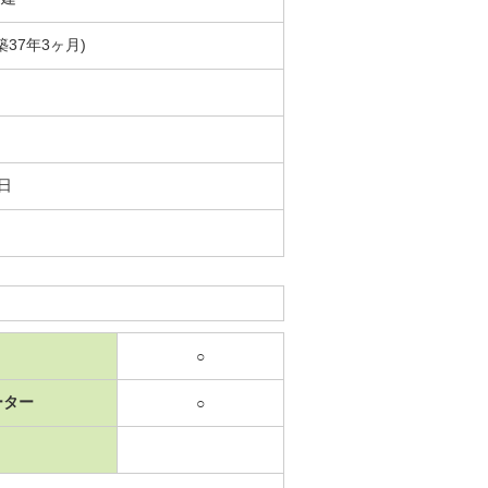
(築37年3ヶ月)
8日
○
ーター
○