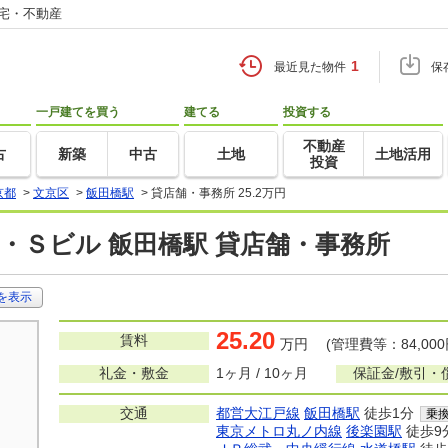
住宅・不動産
1
最近見た物件
保
一戸建てを買う
建てる
投資する
不動産
古
新築
中古
土地
土地活用
投資
京都
>
文京区
>
飯田橋駅
>
貸店舗・事務所 25.2万円
・Ｓビル 飯田橋駅 貸店舗・事務所
を表示
25.20
賃料
万円 (管理費等：84,000
礼金・敷金
1ヶ月 / 10ヶ月
保証金/敷引・
交通
都営大江戸線
飯田橋駅
徒歩1分
乗
東京メトロ丸ノ内線
後楽園駅
徒歩9