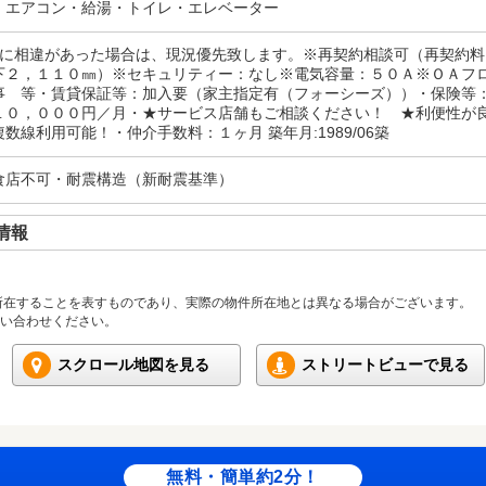
・エアコン・給湯・トイレ・エレベーター
況に相違があった場合は、現況優先致します。※再契約相談可（再契約
下２，１１０㎜）※セキュリティー：なし※電気容量：５０Ａ※ＯＡフ
事 等・賃貸保証等：加入要（家主指定有（フォーシーズ））・保険等
１０，０００円／月・★サービス店舗もご相談ください！ ★利便性が
線利用可能！・仲介手数料：１ヶ月 築年月:1989/06築
食店不可・耐震構造（新耐震基準）
情報
所在することを表すものであり、実際の物件所在地とは異なる場合がございます。
い合わせください。
スクロール地図を見る
ストリートビューで見る
無料・簡単約2分！