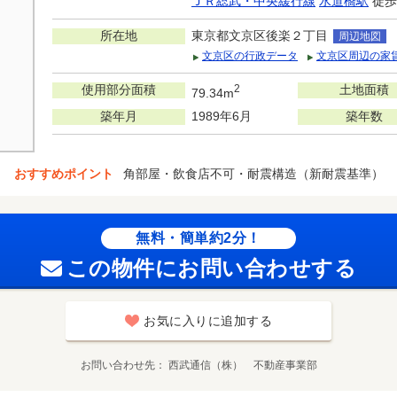
ＪＲ総武・中央緩行線
水道橋駅
徒歩
所在地
東京都文京区後楽２丁目
周辺地図
文京区の行政データ
文京区周辺の家
使用部分面積
2
土地面積
79.34m
築年月
1989年6月
築年数
おすすめポイント
角部屋・飲食店不可・耐震構造（新耐震基準）
無料・簡単約2分！
この物件にお問い合わせする
お気に入りに追加する
お問い合わせ先
西武通信（株） 不動産事業部