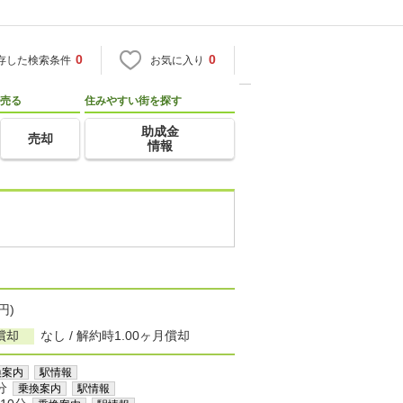
0
0
存した検索条件
お気に入り
売る
住みやすい街を探す
助成金
売却
情報
円)
償却
なし / 解約時1.00ヶ月償却
換案内
駅情報
分
乗換案内
駅情報