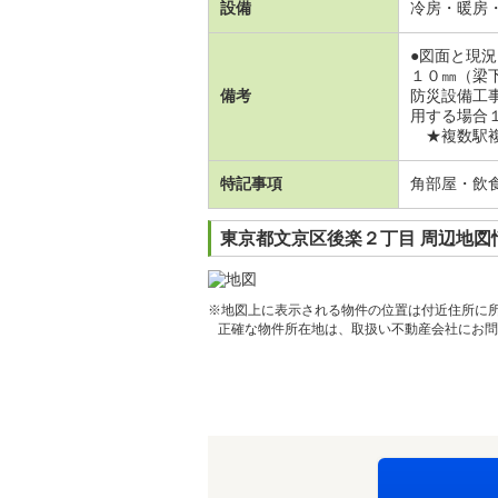
設備
冷房・暖房
●図面と現
１０㎜（梁
備考
防災設備工
用する場合
★複数駅複数
特記事項
角部屋・飲
東京都文京区後楽２丁目 周辺地図
※地図上に表示される物件の位置は付近住所に
正確な物件所在地は、取扱い不動産会社にお問