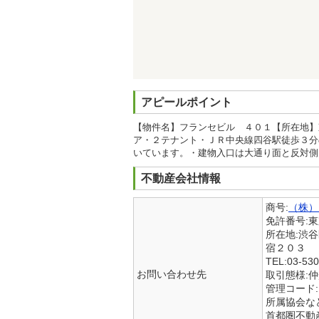
アピールポイント
【物件名】フランセビル ４０１【所在地】
ア・２テナント・ＪＲ中央線四谷駅徒歩３分
いています。・建物入口は大通り面と反対側
不動産会社情報
商号:
（株）
免許番号:
所在地:渋
宿２０３
TEL:03-530
お問い合わせ先
取引態様:
管理コード:
所属協会など
首都圏不動