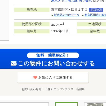
東京メトロ南北線
四ツ谷駅
徒歩3分
所在地
東京都新宿区四谷１丁目
周辺地図
新宿区の行政データ
新宿区周辺の家
使用部分面積
2
土地面積
46.28m
築年月
1982年11月
築年数
無料・簡単約2分！
この物件にお問い合わせする
お気に入りに追加する
お問い合わせ先
（株）エンジンテラス 新宿店