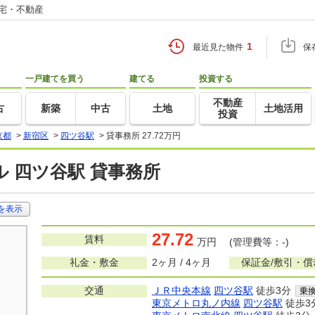
住宅・不動産
1
最近見た物件
保
一戸建てを買う
建てる
投資する
不動産
古
新築
中古
土地
土地活用
投資
京都
>
新宿区
>
四ツ谷駅
>
貸事務所 27.72万円
 四ツ谷駅 貸事務所
を表示
27.72
賃料
万円 (管理費等：-)
礼金・敷金
2ヶ月 / 4ヶ月
保証金/敷引・償
交通
ＪＲ中央本線
四ツ谷駅
徒歩3分
乗
東京メトロ丸ノ内線
四ツ谷駅
徒歩3