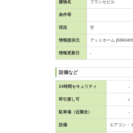
建物名
フランセビル
条件等
現況
空
情報提供元
アットホーム [6960409
情報更新日
-
設備など
24時間セキュリティ
-
即引渡し可
○
駐車場（近隣含）
-
設備
エアコン・