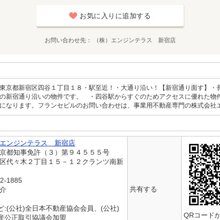
お気に入りに追加する
お問い合わせ先
（株）エンジンテラス 新宿店
東京都新宿区四谷１丁目１８・駅至近！・大通り沿い！【新宿通り面す】・
の新宿通り沿いの物件です。 ・四谷駅からすぐのためアクセスに優れた物
になります。フランセビルのお問い合わせは、事業用不動産専門の株式会社
エンジンテラス 新宿店
東京都知事免許（３）第９４５５５号
谷区代々木２丁目１５－１２クランツ南新
2-1885
共有する
仲介
:(公社)全日本不動産協会会員、(公社)
QRコード
産公正取引協議会加盟