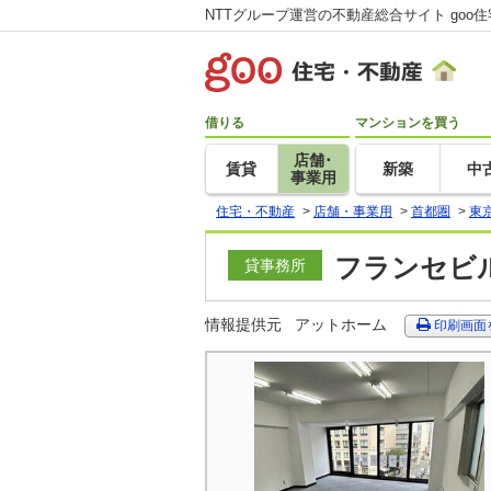
NTTグループ運営の不動産総合サイト goo
借りる
マンションを買う
店舗･
賃貸
新築
中
事業用
住宅・不動産
>
店舗・事業用
>
首都圏
>
東
フランセビル
貸事務所
情報提供元
アットホーム
印刷画面