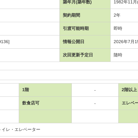
築年月(築年数)
1982年11
契約期間
2年
引渡可能時期
即時
136]
情報公開日
2026年7月1
次回更新予定日
随時
1階
2階以上
-
飲食店可
エレベ
-
トイレ・エレベーター