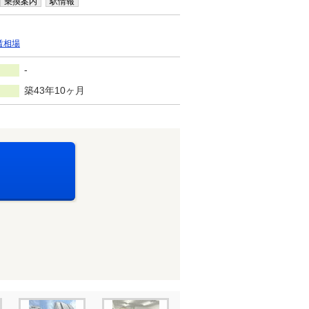
乗換案内
駅情報
賃相場
-
築43年10ヶ月