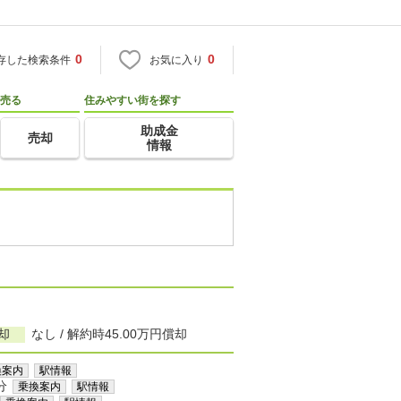
0
0
存した検索条件
お気に入り
売る
住みやすい街を探す
助成金
売却
情報
却
なし / 解約時45.00万円償却
換案内
駅情報
分
乗換案内
駅情報