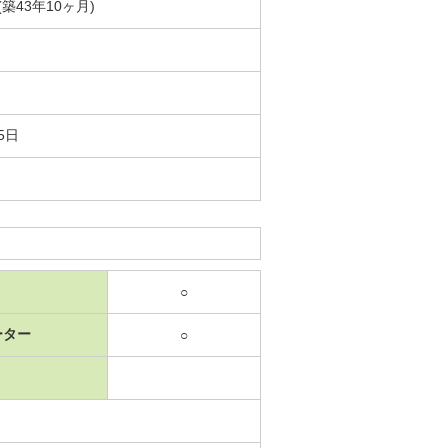
月(築43年10ヶ月)
5日
○
ーター
○