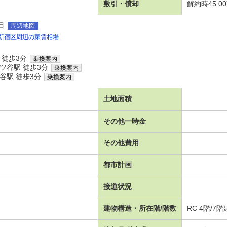
敷引・償却
解約時45.
目
周辺地図
新宿区周辺の家賃相場
 徒歩3分
乗換案内
ツ谷駅 徒歩3分
乗換案内
谷駅 徒歩3分
乗換案内
土地面積
その他一時金
その他費用
都市計画
接道状況
建物構造・所在階/階数
RC 4階/7