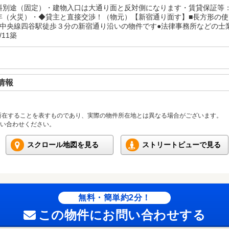
料別途（固定）・建物入口は大通り面と反対側になります・賃貸保証等
年（火災）・◆貸主と直接交渉！（物元）【新宿通り面す】■長方形の使
Ｒ中央線四谷駅徒歩３分の新宿通り沿いの物件です●法律事務所などの士
/11築
情報
所在することを表すものであり、実際の物件所在地とは異なる場合がございます。
い合わせください。
スクロール地図を見る
ストリートビューで見る
無料・簡単約2分！
この物件にお問い合わせする