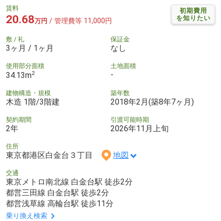
賃料
初期費用
20.68
を知りたい
/ 管理費等 11,000円
万円
敷 / 礼
保証金
3ヶ月 / 1ヶ月
なし
使用部分面積
土地面積
2
-
34.13m
建物構造・規模
築年数
木造 1階/3階建
2018年2月(築8年7ヶ月)
契約期間
引渡可能時期
2年
2026年11月上旬
住所
東京都港区白金台３丁目
地図
交通
東京メトロ南北線 白金台駅 徒歩2分
都営三田線 白金台駅 徒歩2分
都営浅草線 高輪台駅 徒歩11分
乗り換え検索