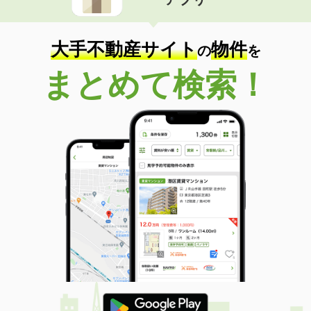
大手不動産サイト
物件
の
を
まとめて検索！