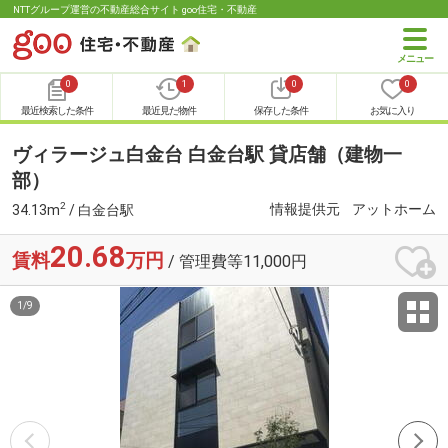
NTTグループ運営の不動産総合サイト goo住宅・不動産
0
1
0
0
最近検索した条件
最近見た物件
保存した条件
お気に入り
ヴィラージュ白金台 白金台駅 貸店舗（建物一
部）
2
情報提供元
アットホーム
34.13m
/ 白金台駅
20.68
賃料
万円
/ 管理費等11,000円
1
/
9