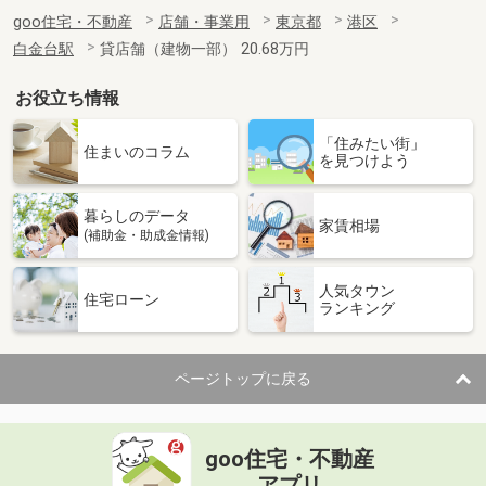
goo住宅・不動産
店舗・事業用
東京都
港区
白金台駅
貸店舗（建物一部） 20.68万円
お役立ち情報
「住みたい街」
住まいのコラム
を見つけよう
暮らしのデータ
家賃相場
(補助金・助成金情報)
人気タウン
住宅ローン
ランキング
ページトップに戻る
goo住宅・不動産
アプリ