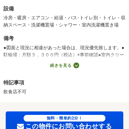
設備
冷房・暖房・エアコン・給湯・バス･トイレ別・トイレ・収
納スペース・洗濯機置場・シャワー・室内洗濯機置き場
備考
●図面と現況に相違があった場合は、現況優先致します。●
駐輪場：月額３，３００円（税込）※事前確認●室内クリー
ニング費用：１１０，０００円（税込）●鍵交換代：３
続きを見る
３，０００円（税込）エアコン・賃貸保証等：加入要（貸
主指定あり（日本インシュア））・保険等：要・★邸宅街
特記事項
のＳＯＨＯサロン可物件★業種ご相談ください・仲介手数
料：１ヶ月 築年月:2018/02築
飲食店不可
無料・簡単約2分！
この物件にお問い合わせする