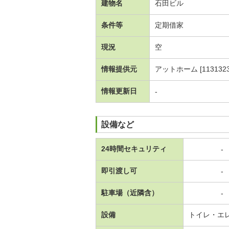
建物名
石田ビル
条件等
定期借家
現況
空
情報提供元
アットホーム [1131323
情報更新日
-
設備など
24時間セキュリティ
-
即引渡し可
-
駐車場（近隣含）
-
設備
トイレ・エ