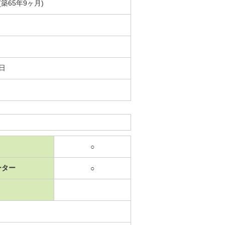
月(築65年9ヶ月)
5日
○
ーター
○