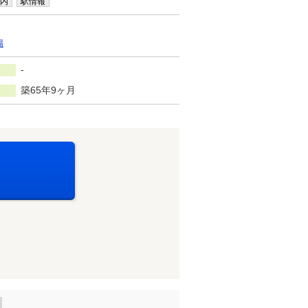
内
駅情報
場
-
築65年9ヶ月