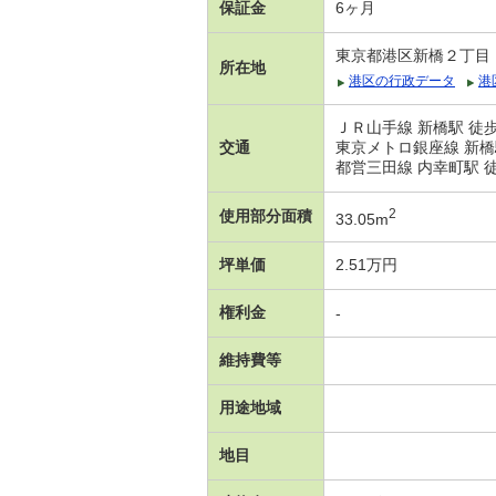
保証金
6ヶ月
東京都港区新橋２丁目
所在地
港区の行政データ
港
ＪＲ山手線 新橋駅 徒
交通
東京メトロ銀座線 新橋
都営三田線 内幸町駅 
2
使用部分面積
33.05m
坪単価
2.51万円
権利金
-
維持費等
用途地域
地目