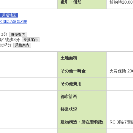
敷引・償却
解約時20.0
周辺地図
区周辺の家賃相場
歩3分
乗換案内
駅 徒歩3分
乗換案内
徒歩3分
乗換案内
土地面積
その他一時金
火災保険 29
その他費用
都市計画
接道状況
建物構造・所在階/階数
RC 3階/7