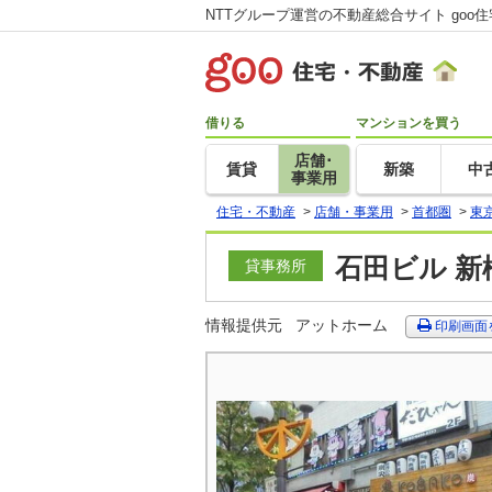
NTTグループ運営の不動産総合サイト goo
借りる
マンションを買う
店舗･
賃貸
新築
中
事業用
住宅・不動産
>
店舗・事業用
>
首都圏
>
東
石田ビル 新
貸事務所
情報提供元
アットホーム
印刷画面