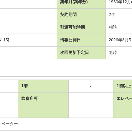
築年月(築年数)
1960年12
契約期間
2年
引渡可能時期
相談
115]
情報公開日
2026年8月
次回更新予定日
随時
1階
2階以上
-
飲食店可
エレベ
-
レベーター