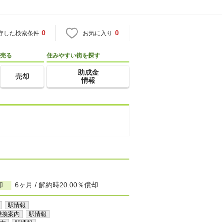
0
0
存した検索条件
お気に入り
売る
住みやすい街を探す
助成金
売却
情報
却
6ヶ月 / 解約時20.00％償却
駅情報
乗換案内
駅情報