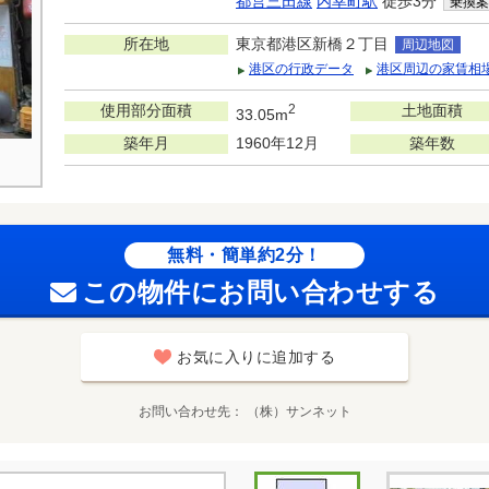
都営三田線
内幸町駅
徒歩3分
乗換案
所在地
東京都港区新橋２丁目
周辺地図
港区の行政データ
港区周辺の家賃相
使用部分面積
2
土地面積
33.05m
築年月
1960年12月
築年数
無料・簡単約2分！
この物件にお問い合わせする
お気に入りに追加する
お問い合わせ先
（株）サンネット