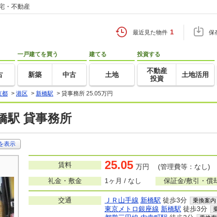
住宅・不動産
1
最近見た物件
保
一戸建てを買う
建てる
投資する
不動産
古
新築
中古
土地
土地活用
投資
京都
>
港区
>
新橋駅
>
貸事務所 25.05万円
橋駅 貸事務所
を表示
25.05
賃料
万円 (管理費等：なし)
礼金・敷金
1ヶ月 / なし
保証金/敷引・償
交通
ＪＲ山手線
新橋駅
徒歩3分
乗換案内
東京メトロ銀座線
新橋駅
徒歩3分