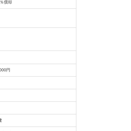
0％償却
000円
階建