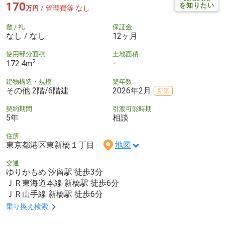
170
を知りたい
/ 管理費等 なし
万円
敷 / 礼
保証金
なし / なし
12ヶ月
使用部分面積
土地面積
2
-
172.4m
建物構造・規模
築年数
その他 2階/6階建
2026年2月
新築
契約期間
引渡可能時期
5年
相談
住所
東京都港区東新橋１丁目
地図
交通
ゆりかもめ 汐留駅 徒歩3分
ＪＲ東海道本線 新橋駅 徒歩6分
ＪＲ山手線 新橋駅 徒歩6分
乗り換え検索