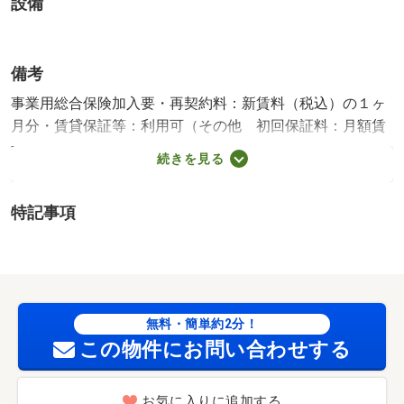
設備
備考
事業用総合保険加入要・再契約料：新賃料（税込）の１ヶ
月分・賃貸保証等：利用可（その他 初回保証料：月額賃
料等の１００％ 以降更新料毎月賃料の０．８％）・建物
続きを見る
構造：鉄骨造・木造・汐留通り沿い・複数沿線利用可能・
仲介手数料：１，７００，０００円 駐車場:無 築年
特記事項
月:2026/02新築
無料・簡単約2分！
この物件にお問い合わせする
お気に入りに追加する