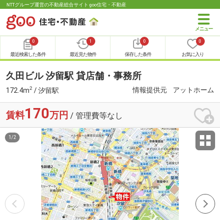
NTTグループ運営の不動産総合サイト goo住宅・不動産
0
1
0
0
最近検索した条件
最近見た物件
保存した条件
お気に入り
久田ビル 汐留駅 貸店舗・事務所
2
情報提供元
アットホーム
172.4m
/ 汐留駅
170
賃料
万円
/ 管理費等なし
1
/
2