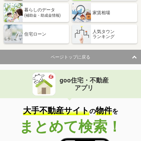
暮らしのデータ
家賃相場
(補助金・助成金情報)
人気タウン
住宅ローン
ランキング
ページトップに戻る
goo住宅・不動産
アプリ
大手不動産サイト
物件
の
を
まとめて検索！