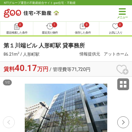
NTTグループ運営の不動産総合サイト goo住宅・不動産
0
1
0
0
最近検索した条件
最近見た物件
保存した条件
お気に入り
第１川端ビル 人形町駅 貸事務所
2
情報提供元
アットホーム
86.21m
/ 人形町駅
40.17
賃料
万円
/ 管理費等71,720円
1
/
2