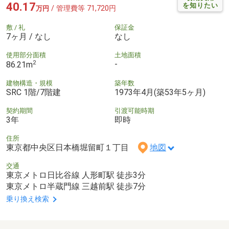
40.17
を知りたい
/ 管理費等 71,720円
万円
敷 / 礼
保証金
7ヶ月 / なし
なし
使用部分面積
土地面積
2
-
86.21m
建物構造・規模
築年数
SRC 1階/7階建
1973年4月(築53年5ヶ月)
契約期間
引渡可能時期
3年
即時
住所
東京都中央区日本橋堀留町１丁目
地図
交通
東京メトロ日比谷線 人形町駅 徒歩3分
東京メトロ半蔵門線 三越前駅 徒歩7分
乗り換え検索