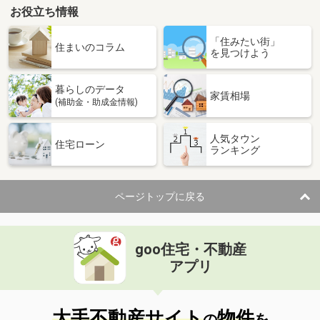
お役立ち情報
「住みたい街」
住まいのコラム
を見つけよう
暮らしのデータ
家賃相場
(補助金・助成金情報)
人気タウン
住宅ローン
ランキング
ページトップに戻る
goo住宅・不動産
アプリ
大手不動産サイト
物件
の
を