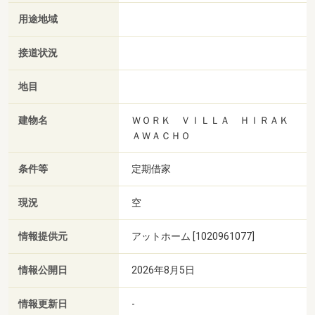
用途地域
接道状況
地目
建物名
ＷＯＲＫ ＶＩＬＬＡ ＨＩＲＡＫ
ＡＷＡＣＨＯ
条件等
定期借家
現況
空
情報提供元
アットホーム [1020961077]
情報公開日
2026年8月5日
情報更新日
-