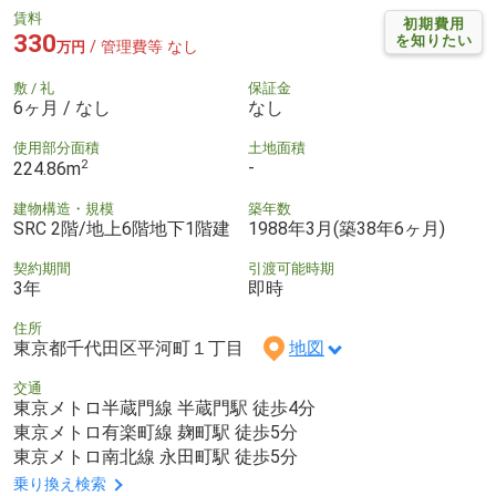
賃料
初期費用
330
を知りたい
/ 管理費等 なし
万円
敷 / 礼
保証金
6ヶ月 / なし
なし
使用部分面積
土地面積
2
-
224.86m
建物構造・規模
築年数
SRC 2階/地上6階地下1階建
1988年3月(築38年6ヶ月)
契約期間
引渡可能時期
3年
即時
住所
東京都千代田区平河町１丁目
地図
交通
東京メトロ半蔵門線 半蔵門駅 徒歩4分
東京メトロ有楽町線 麹町駅 徒歩5分
東京メトロ南北線 永田町駅 徒歩5分
乗り換え検索