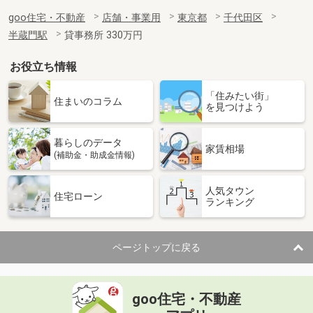
goo住宅・不動産
店舗・事業用
東京都
千代田区
半蔵門駅
貸事務所 330万円
お役立ち情報
「住みたい街」
住まいのコラム
を見つけよう
暮らしのデータ
家賃相場
(補助金・助成金情報)
人気タウン
住宅ローン
ランキング
ページトップに戻る
goo住宅・不動産