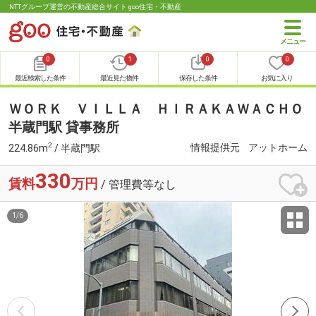
NTTグループ運営の不動産総合サイト goo住宅・不動産
0
1
0
0
最近検索した条件
最近見た物件
保存した条件
お気に入り
ＷＯＲＫ ＶＩＬＬＡ ＨＩＲＡＫＡＷＡＣＨＯ
半蔵門駅 貸事務所
2
情報提供元
アットホーム
224.86m
/ 半蔵門駅
330
賃料
万円
/ 管理費等なし
1
/
6