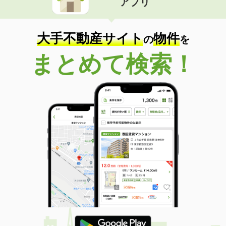
アプリ
大手不動産サイト
物件
の
を
まとめて検索！