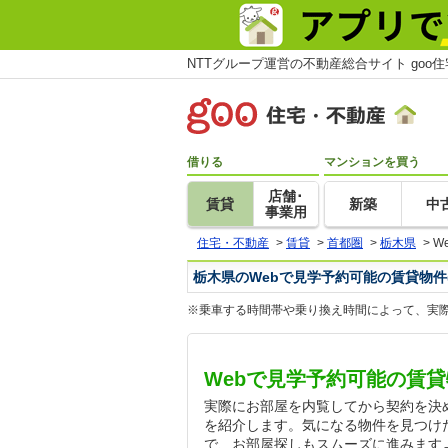
NTTグループ運営の不動産総合サイト goo
借りる
マンションを買う
店舗･
賃貸
新築
中
事業用
住宅・不動産
>
賃貸
>
首都圏
>
栃木県
>
W
栃木県のWebで見学予約可能の賃貸物件
※乗車する時間帯や乗り換え時間によって、実
Webで見学予約可能の賃
実際にお部屋を内覧してから契約を決
を紹介します。気になる物件を見つけ
で、お部屋探しもスムーズに進みます