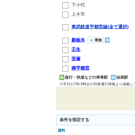
下小代
上今市
東武鉄道宇都宮線(全て選択)
新栃木
乗換
始
壬生
安塚
南宇都宮
急行・快速などの停車駅
始発駅
急
始
※平日の7時-9時台の列車運行情報より掲載
条件を指定する
賃料