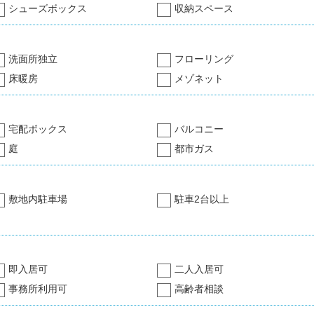
シューズボックス
収納スペース
洗面所独立
フローリング
床暖房
メゾネット
宅配ボックス
バルコニー
庭
都市ガス
敷地内駐車場
駐車2台以上
即入居可
二人入居可
事務所利用可
高齢者相談