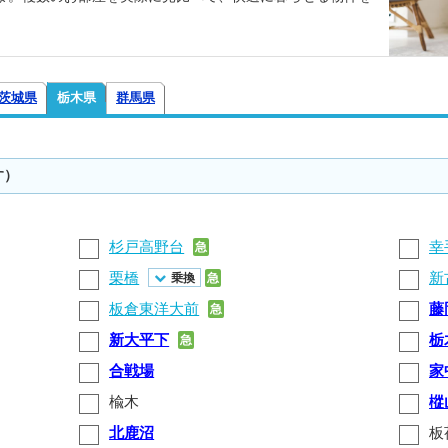
茨城県
栃木県
群馬県
す）
杉戸高野台
幸
急
栗橋
新
乗換
急
板倉東洋大前
藤
急
新大平下
栃
急
合戦場
家
楡木
樅
北鹿沼
板