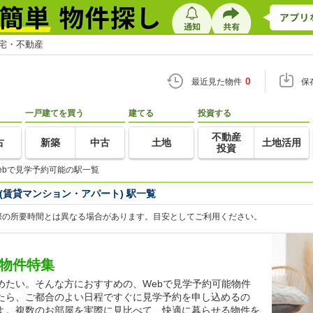
住宅・不動産
0
最近見た物件
保
一戸建てを買う
建てる
投資する
不動産
古
新築
中古
土地
土地活用
投資
ebで見学予約可能の駅一覧
(賃貸マンション・アパート) 駅一覧
際の所要時間とは異なる場合があります。目安としてご利用ください。
貸物件特集
めたい。そんな方におすすめの、Webで見学予約可能物件
たら、ご都合のよい日程ですぐに見学予約を申し込めるの
よ。複数のお部屋を実際に見比べて、快適に暮らせる物件を