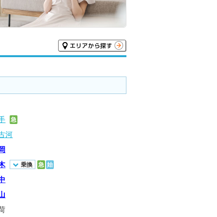
手
急
古河
岡
木
乗換
急
始
中
山
荷