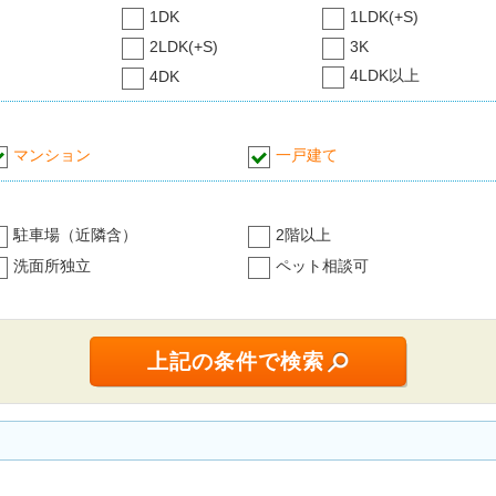
1DK
1LDK(+S)
2LDK(+S)
3K
4LDK以上
4DK
マンション
一戸建て
駐車場（近隣含）
2階以上
洗面所独立
ペット相談可