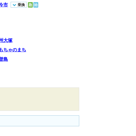
今市
乗換
急
始
州大塚
もちゃのまち
曽島