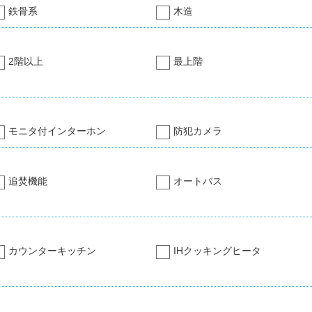
鉄骨系
木造
2階以上
最上階
モニタ付インターホン
防犯カメラ
追焚機能
オートバス
カウンターキッチン
IHクッキングヒータ