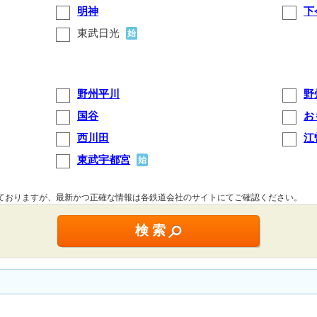
明神
下
東武日光
始
野州平川
野
国谷
お
西川田
江
東武宇都宮
始
しておりますが、最新かつ正確な情報は各鉄道会社のサイトにてご確認ください。