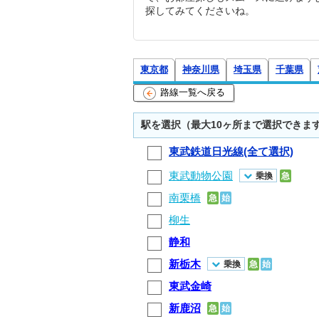
探してみてくださいね。
東京都
神奈川県
埼玉県
千葉県
路線一覧へ戻る
駅を選択（最大10ヶ所まで選択できま
東武鉄道日光線(全て選択)
東武動物公園
乗換
急
南栗橋
急
始
柳生
静和
新栃木
乗換
急
始
東武金崎
新鹿沼
急
始