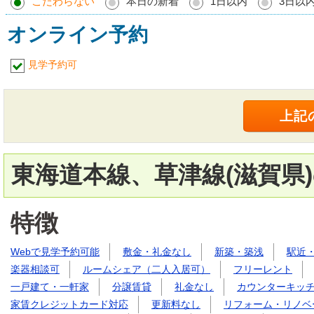
こだわらない
本日の新着
1日以内
3日以
オンライン予約
見学予約可
東海道本線、草津線(滋賀県
特徴
Webで見学予約可能
敷金・礼金なし
新築・築浅
駅近
楽器相談可
ルームシェア（二人入居可）
フリーレント
一戸建て・一軒家
分譲賃貸
礼金なし
カウンターキッ
家賃クレジットカード対応
更新料なし
リフォーム・リノベ