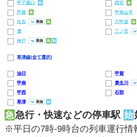
甲子園口
西宮
始
急
芦屋
甲南山手
急
住吉
六甲道
乗換
急
急
灘
三ノ宮
神戸
乗換
急
始
草津線(全て選択)
油日
甲賀
甲南
貴生川
甲西
石部
草津
乗換
始
急行・快速などの停車駅
急
始
※平日の7時-9時台の列車運行