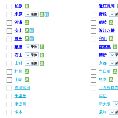
柏原
近江長岡
急
米原
彦根
乗換
急
始
河瀬
稲枝
急
急
安土
近江八幡
急
始
野洲
守山
急
始
急
草津
南草津
乗換
急
急
石山
膳所
乗換
急
山科
京都
乗換
急
桂川
向日町
急
急
山崎
島本
急
急
摂津富田
ＪＲ総持
千里丘
岸辺
東淀川
新大阪
塚本
尼崎