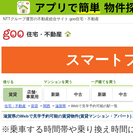
NTTグループ運営の不動産総合サイト goo住宅・不動産
スマート
借りる
マンションを買う
一戸建てを買う
店舗･
賃貸
新築
中古
新築
中古
事業用
住宅・不動産
>
賃貸
>
関西
>
滋賀県
>
Webで見学予約可能の駅一覧
滋賀県のWebで見学予約可能の賃貸物件(賃貸マンション・アパート)
※乗車する時間帯や乗り換え時間