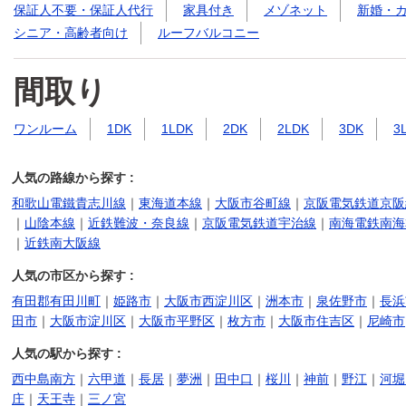
保証人不要・保証人代行
家具付き
メゾネット
新婚・
シニア・高齢者向け
ルーフバルコニー
間取り
ワンルーム
1DK
1LDK
2DK
2LDK
3DK
3
人気の路線から探す :
和歌山電鐵貴志川線
｜
東海道本線
｜
大阪市谷町線
｜
京阪電気鉄道京阪
｜
山陰本線
｜
近鉄難波・奈良線
｜
京阪電気鉄道宇治線
｜
南海電鉄南海
｜
近鉄南大阪線
人気の市区から探す :
有田郡有田川町
｜
姫路市
｜
大阪市西淀川区
｜
洲本市
｜
泉佐野市
｜
長浜
田市
｜
大阪市淀川区
｜
大阪市平野区
｜
枚方市
｜
大阪市住吉区
｜
尼崎市
人気の駅から探す :
西中島南方
｜
六甲道
｜
長居
｜
夢洲
｜
田中口
｜
桜川
｜
神前
｜
野江
｜
河堀
庄
｜
天王寺
｜
三ノ宮