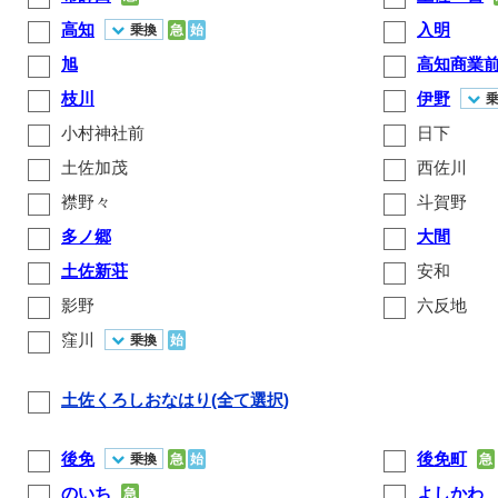
高知
入明
乗換
急
始
旭
高知商業
枝川
伊野
小村神社前
日下
土佐加茂
西佐川
襟野々
斗賀野
多ノ郷
大間
土佐新荘
安和
影野
六反地
窪川
乗換
始
土佐くろしおなはり(全て選択)
後免
後免町
乗換
急
始
急
のいち
よしかわ
急