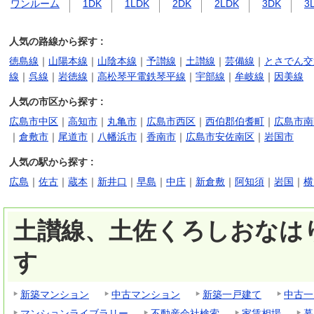
ワンルーム
1DK
1LDK
2DK
2LDK
3DK
3
人気の路線から探す :
徳島線
｜
山陽本線
｜
山陰本線
｜
予讃線
｜
土讃線
｜
芸備線
｜
とさでん交
線
｜
呉線
｜
岩徳線
｜
高松琴平電鉄琴平線
｜
宇部線
｜
牟岐線
｜
因美線
人気の市区から探す :
広島市中区
｜
高知市
｜
丸亀市
｜
広島市西区
｜
西伯郡伯耆町
｜
広島市南
｜
倉敷市
｜
尾道市
｜
八幡浜市
｜
香南市
｜
広島市安佐南区
｜
岩国市
人気の駅から探す :
広島
｜
佐古
｜
蔵本
｜
新井口
｜
早島
｜
中庄
｜
新倉敷
｜
阿知須
｜
岩国
｜
横
土讃線、土佐くろしおなはり
す
新築マンション
中古マンション
新築一戸建て
中古一
マンションライブラリー
不動産会社検索
家賃相場
暮