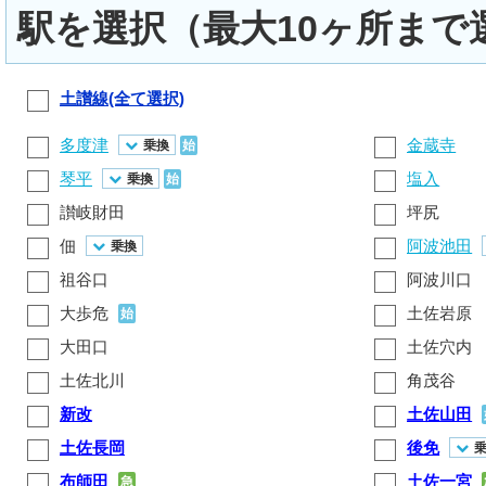
駅を選択（最大10ヶ所まで
土讃線(全て選択)
多度津
金蔵寺
乗換
始
琴平
塩入
乗換
始
讃岐財田
坪尻
佃
阿波池田
乗換
祖谷口
阿波川口
大歩危
土佐岩原
始
大田口
土佐穴内
土佐北川
角茂谷
新改
土佐山田
土佐長岡
後免
布師田
土佐一宮
急