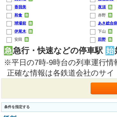
香我美
夜須
急
和食
赤野
急
急
球場前
あき総合
急
伊尾木
下山
急
急
安田
田野
急
急
急行・快速などの停車駅
急
始
※平日の7時-9時台の列車運行
正確な情報は各鉄道会社のサイ
条件を指定する