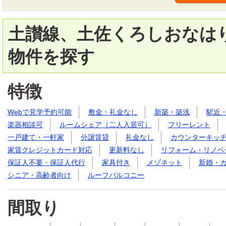
土讃線、土佐くろしおなはり
物件を探す
特徴
Webで見学予約可能
敷金・礼金なし
新築・築浅
駅近
楽器相談可
ルームシェア（二人入居可）
フリーレント
一戸建て・一軒家
分譲賃貸
礼金なし
カウンターキッ
家賃クレジットカード対応
更新料なし
リフォーム・リノベ
保証人不要・保証人代行
家具付き
メゾネット
新婚・
シニア・高齢者向け
ルーフバルコニー
間取り