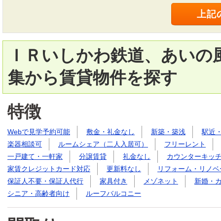
ＩＲいしかわ鉄道、あいの風
集から賃貸物件を探す
特徴
Webで見学予約可能
敷金・礼金なし
新築・築浅
駅近
楽器相談可
ルームシェア（二人入居可）
フリーレント
一戸建て・一軒家
分譲賃貸
礼金なし
カウンターキッ
家賃クレジットカード対応
更新料なし
リフォーム・リノベ
保証人不要・保証人代行
家具付き
メゾネット
新婚・
シニア・高齢者向け
ルーフバルコニー