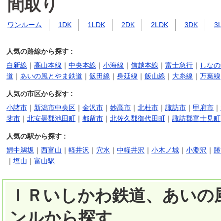
間取り
ワンルーム
1DK
1LDK
2DK
2LDK
3DK
3
人気の路線から探す :
白新線
｜
高山本線
｜
中央本線
｜
小海線
｜
信越本線
｜
富士急行
｜
しなの
道
｜
あいの風とやま鉄道
｜
飯田線
｜
身延線
｜
飯山線
｜
大糸線
｜
万葉線
人気の市区から探す :
小諸市
｜
新潟市中央区
｜
金沢市
｜
妙高市
｜
北杜市
｜
諏訪市
｜
甲府市
｜
斐市
｜
北安曇郡池田町
｜
都留市
｜
北佐久郡御代田町
｜
諏訪郡富士見町
人気の駅から探す :
婦中鵜坂
｜
西富山
｜
軽井沢
｜
穴水
｜
中軽井沢
｜
小木ノ城
｜
小淵沢
｜
勝
｜
塩山
｜
富山駅
ＩＲいしかわ鉄道、あいの風
ンルから探す