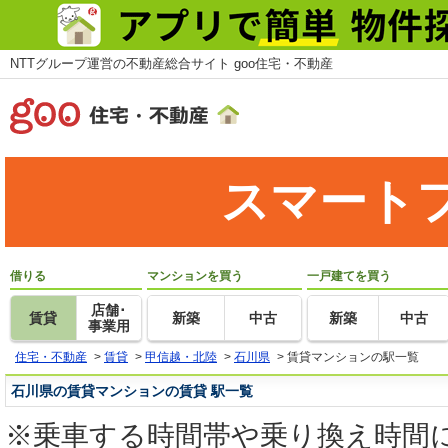
NTTグループ運営の不動産総合サイト goo住宅・不動産
スマート
借りる
マンションを買う
一戸建てを買う
店舗･
賃貸
新築
中古
新築
中古
事業用
住宅・不動産
>
賃貸
>
甲信越・北陸
>
石川県
>
賃貸マンションの駅一覧
石川県の賃貸マンションの賃貸 駅一覧
※乗車する時間帯や乗り換え時間