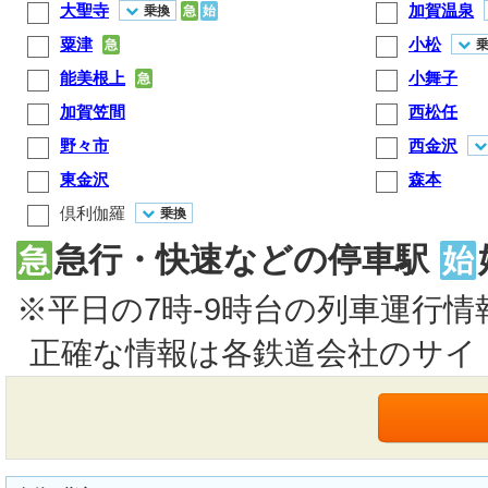
大聖寺
加賀温泉
乗換
急
始
粟津
小松
急
能美根上
小舞子
急
加賀笠間
西松任
野々市
西金沢
東金沢
森本
倶利伽羅
乗換
急行・快速などの停車駅
急
始
※平日の7時-9時台の列車運行
正確な情報は各鉄道会社のサイ