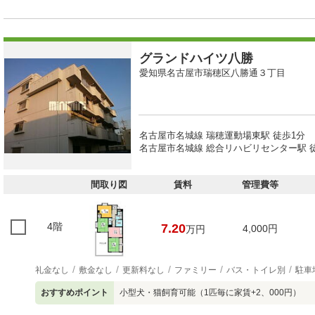
グランドハイツ八勝
愛知県名古屋市瑞穂区八勝通３丁目
名古屋市名城線 瑞穂運動場東駅 徒歩1分
名古屋市名城線 総合リハビリセンター駅 徒
間取り図
賃料
管理費等
4階
7.20
4,000円
万円
礼金なし
敷金なし
更新料なし
ファミリー
バス・トイレ別
駐車
おすすめポイント
小型犬・猫飼育可能（1匹毎に家賃+2、000円）