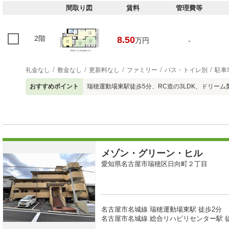
間取り図
賃料
管理費等
2階
8.50
万円
-
礼金なし
敷金なし
更新料なし
ファミリー
バス・トイレ別
駐車
おすすめポイント
瑞穂運動場東駅徒歩5分、RC造の3LDK、ドリーム
メゾン・グリーン・ヒル
愛知県名古屋市瑞穂区日向町２丁目
名古屋市名城線 瑞穂運動場東駅 徒歩2分
名古屋市名城線 総合リハビリセンター駅 徒