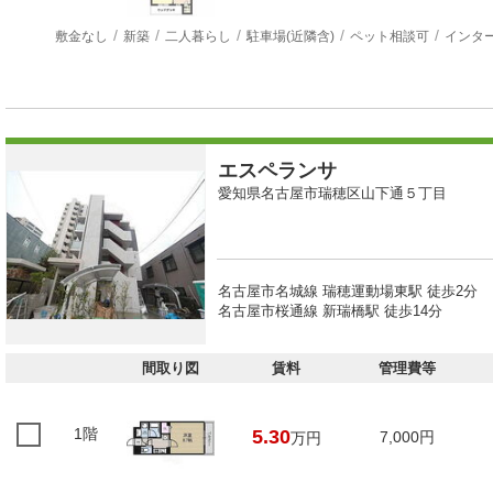
敷金なし
新築
二人暮らし
駐車場(近隣含)
ペット相談可
インタ
エスペランサ
愛知県名古屋市瑞穂区山下通５丁目
名古屋市名城線 瑞穂運動場東駅 徒歩2分
名古屋市桜通線 新瑞橋駅 徒歩14分
間取り図
賃料
管理費等
1階
5.30
7,000円
万円