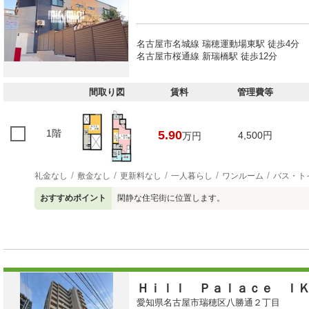
名古屋市名城線 瑞穂運動場東駅 徒歩4分
名古屋市桜通線 新瑞橋駅 徒歩12分
間取り図
賃料
管理費等
1階
5.90
4,500円
万円
礼金なし
敷金なし
更新料なし
一人暮らし
ワンルーム
バス・ト
おすすめポイント
閑静な住宅街に位置します。
Ｈｉｌｌ Ｐａｌａｃｅ Ｉ
愛知県名古屋市瑞穂区八勝通２丁目