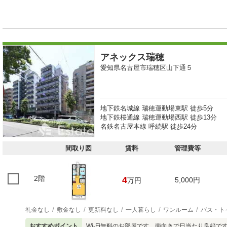
アネックス瑞穂
愛知県名古屋市瑞穂区山下通５
地下鉄名城線 瑞穂運動場東駅 徒歩5分
地下鉄桜通線 瑞穂運動場西駅 徒歩13分
名鉄名古屋本線 呼続駅 徒歩24分
間取り図
賃料
管理費等
2階
4
5,000円
万円
礼金なし
敷金なし
更新料なし
一人暮らし
ワンルーム
バス・ト
おすすめポイント
Wi-Fi無料のお部屋です。南向きで日当たり良好で