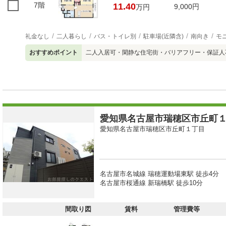
7階
11.40
9,000円
万円
礼金なし
二人暮らし
バス・トイレ別
駐車場(近隣含)
南向き
モ
おすすめポイント
二人入居可・閑静な住宅街・バリアフリー・保証人
愛知県名古屋市瑞穂区市丘町１丁
愛知県名古屋市瑞穂区市丘町１丁目
名古屋市名城線 瑞穂運動場東駅 徒歩4分
名古屋市桜通線 新瑞橋駅 徒歩10分
間取り図
賃料
管理費等