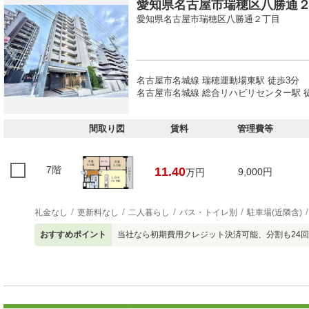
愛知県名古屋市瑞穂区八勝通２丁
愛知県名古屋市瑞穂区八勝通２丁目
名古屋市名城線 瑞穂運動場東駅 徒歩3分
名古屋市名城線 総合リハビリセンター駅 
間取り図
賃料
管理費等
7階
11.40
9,000円
万円
礼金なし
更新料なし
二人暮らし
バス・トイレ別
駐車場(近隣含)
おすすめポイント
当社なら初期費用クレジット決済可能、分割も24