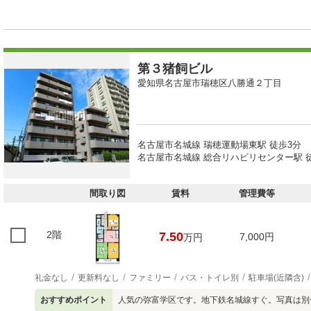
第３猪飼ビル
愛知県名古屋市瑞穂区八勝通２丁目
名古屋市名城線 瑞穂運動場東駅 徒歩3分
名古屋市名城線 総合リハビリセンター駅 
間取り図
賃料
管理費等
2階
7.50
7,000円
万円
礼金なし
更新料なし
ファミリー
バス・トイレ別
駐車場(近隣含)
おすすめポイント
人気の弥富学区です。地下鉄名城線すぐ。写真は別