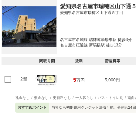
愛知県名古屋市瑞穂区山下通５丁
愛知県名古屋市瑞穂区山下通５丁目
名古屋市名城線 瑞穂運動場東駅 徒歩3分
名古屋市桜通線 新瑞橋駅 徒歩13分
間取り図
賃料
管理費等
2階
5
5,000円
万円
礼金なし
敷金なし
更新料なし
一人暮らし
バス・トイレ別
南向
おすすめポイント
当社なら初期費用クレジット決済可能、分割も24