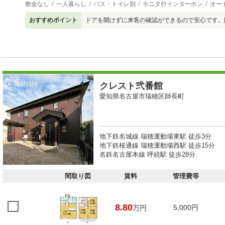
敷金なし
一人暮らし
バス・トイレ別
モニタ付インターホン
オー
おすすめポイント
ドアを開けずに来客の確認ができるので安心です。
クレスト弐番館
愛知県名古屋市瑞穂区師長町
地下鉄名城線 瑞穂運動場東駅 徒歩3分
地下鉄桜通線 瑞穂運動場西駅 徒歩15分
名鉄名古屋本線 呼続駅 徒歩28分
間取り図
賃料
管理費等
8.80
5,000円
万円