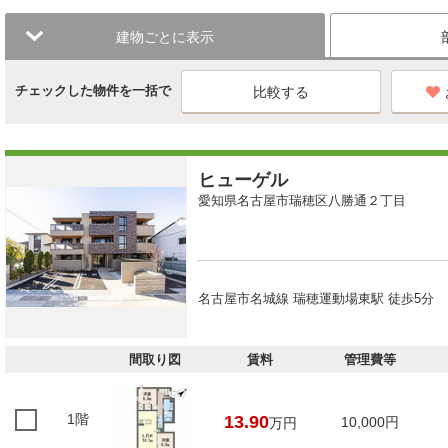
建物ごとに表示
チェックした物件を一括で
ヒューゲル
愛知県名古屋市瑞穂区八勝通２丁目
名古屋市名城線 瑞穂運動場東駅 徒歩5分
間取り図
賃料
管理費等
1階
13.90
10,000円
万円