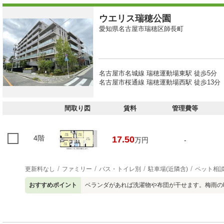
ウエリス瑞穂公園
愛知県名古屋市瑞穂区師長町
名古屋市名城線 瑞穂運動場東駅 徒歩5分
名古屋市桜通線 瑞穂運動場西駅 徒歩13分
間取り図
賃料
管理費等
4階
17.50
万円
-
更新料なし
ファミリー
バス・トイレ別
駐車場(近隣含)
ペット相
おすすめポイント
ベランダがあれば洗濯物や布団が干せます。梅雨の