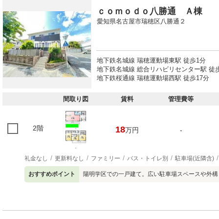
ｃｏｍｏｄｏ八勝通 Ａ棟
愛知県名古屋市瑞穂区八勝通２
地下鉄名城線 瑞穂運動場東駅 徒歩1分
地下鉄名城線 総合リハビリセンター駅 徒
地下鉄桜通線 瑞穂運動場西駅 徒歩17分
間取り図
賃料
管理費等
2階
18
万円
-
礼金なし
更新料なし
ファミリー
バス・トイレ別
駐車場(近隣含)
おすすめポイント
陽明学区での一戸建て。広い駐車場スペースや外構