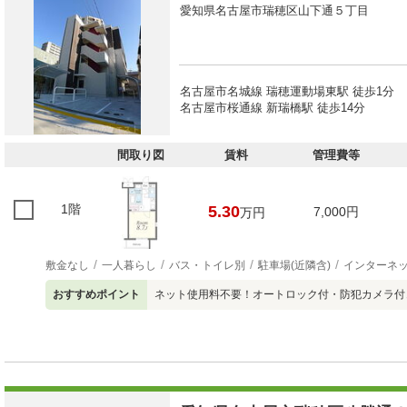
愛知県名古屋市瑞穂区山下通５丁目
名古屋市名城線 瑞穂運動場東駅 徒歩1分
名古屋市桜通線 新瑞橋駅 徒歩14分
間取り図
賃料
管理費等
1階
5.30
7,000円
万円
敷金なし
一人暮らし
バス・トイレ別
駐車場(近隣含)
インターネ
おすすめポイント
ネット使用料不要！オートロック付・防犯カメラ付