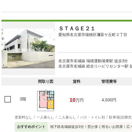
ＳＴＡＧＥ２１
愛知県名古屋市瑞穂区彌富ケ丘町２丁目
名古屋市名城線 瑞穂運動場東駅 徒歩3分
名古屋市名城線 総合リハビリセンター駅 徒
間取り図
賃料
管理費等
3階
10
4,500円
万円
更新料なし
一人暮らし
二人暮らし
バス・トイレ別
駐車場(近隣含
おすすめポイント
地下鉄名城線徒歩3分！窓が多く明るいお部屋！広