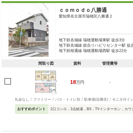
ｃｏｍｏｄｏ八勝通
愛知県名古屋市瑞穂区八勝通２
地下鉄名城線 瑞穂運動場東駅 徒歩3分
地下鉄名城線 総合リハビリセンター駅 徒歩
地下鉄桜通線 瑞穂運動場西駅 徒歩22分
間取り図
賃料
管理費等
18
万円
-
礼金なし
ファミリー
バス・トイレ別
駐車場(近隣含)
モニタ付イ
おすすめポイント
2口コンロ，3点給湯，BS，TVインターホン，カ