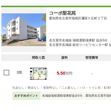
コーポ梨花苑
愛知県名古屋市瑞穂区彌富ケ丘町２丁目
名古屋市名城線 瑞穂運動場東駅 徒歩5分
名古屋市名城線 総合リハビリセンター駅 徒
間取り図
賃料
管理費等
3階
5.50
万円
-
礼金なし
敷金なし
更新料なし
二人暮らし
バス・トイレ別
駐車
おすすめポイント
名城線瑞穂運動場東駅徒歩5分、愛知県名古屋市瑞穂