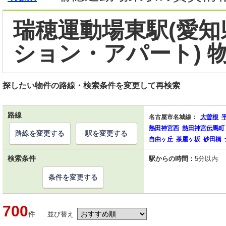
瑞穂運動場東駅(愛知
ション・アパート) 
探したい物件の路線・検索条件を変更して再検索
路線
名古屋市名城線：
大曽根
熱田神宮西
熱田神宮伝馬町
路線を変更する
駅を変更する
自由ヶ丘
茶屋ヶ坂
砂田橋
検索条件
駅からの時間：
5分以内
条件を変更する
700
件
並び替え