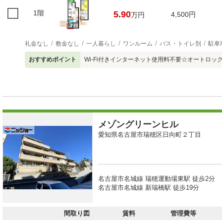
1階
5.90
4,500円
万円
礼金なし
敷金なし
一人暮らし
ワンルーム
バス・トイレ別
駐車
おすすめポイント
Wi-Fi付きインターネット使用料不要☆オートロッ
メゾングリーンヒル
愛知県名古屋市瑞穂区日向町２丁目
名古屋市名城線 瑞穂運動場東駅 徒歩2分
名古屋市名城線 新瑞橋駅 徒歩19分
間取り図
賃料
管理費等