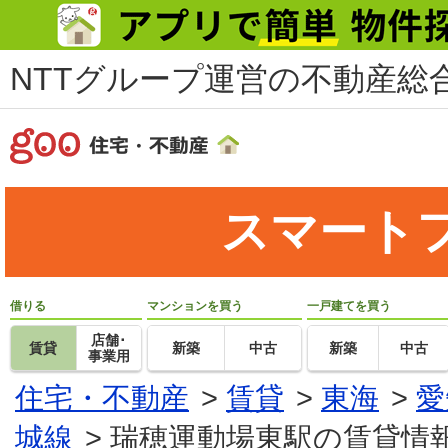
NTTグループ運営の不動産総合
スマート
借りる
マンションを買う
一戸建てを買う
店舗･
賃貸
新築
中古
新築
中古
事業用
住宅・不動産
>
賃貸
>
東海
>
愛
城線
>
瑞穂運動場東駅の賃貸情報