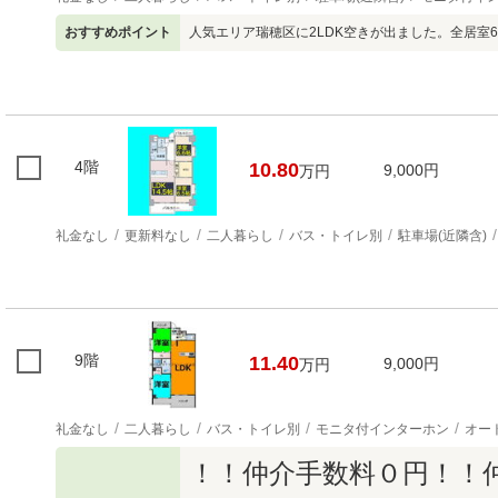
おすすめポイント
人気エリア瑞穂区に2LDK空きが出ました。全居室
4階
10.80
9,000円
万円
礼金なし
更新料なし
二人暮らし
バス・トイレ別
駐車場(近隣含)
9階
11.40
9,000円
万円
礼金なし
二人暮らし
バス・トイレ別
モニタ付インターホン
オー
！！仲介手数料０円！！