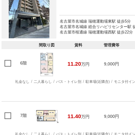
名古屋市名城線 瑞穂運動場東駅 徒歩5分
名古屋市名城線 総合リハビリセンター駅 徒
名古屋市桜通線 瑞穂運動場西駅 徒歩22分
間取り図
賃料
管理費等
6階
11.20
9,000円
万円
礼金なし
二人暮らし
バス・トイレ別
駐車場(近隣含)
モニタ付イ
7階
11.40
9,000円
万円
礼金なし
二人暮らし
バス・トイレ別
駐車場(近隣含)
モニタ付イ