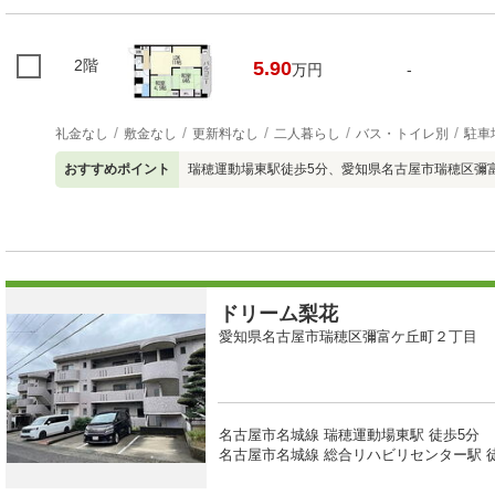
2階
5.90
万円
-
礼金なし
敷金なし
更新料なし
二人暮らし
バス・トイレ別
駐車
おすすめポイント
瑞穂運動場東駅徒歩5分、愛知県名古屋市瑞穂区彌富
ドリーム梨花
愛知県名古屋市瑞穂区彌富ケ丘町２丁目
名古屋市名城線 瑞穂運動場東駅 徒歩5分
名古屋市名城線 総合リハビリセンター駅 徒