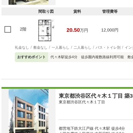
間取り図
賃料
管理費等
2階
20.50
12,000円
万円
礼金なし
敷金なし
一人暮らし
二人暮らし
バス・トイレ別
イン
おすすめポイント
代々木駅徒歩4分 徒歩圏内複数路線利用可能 敷
東京都渋谷区代々木１丁目 築3
東京都渋谷区代々木１丁目
都営地下鉄大江戸線 代々木駅 徒歩4分