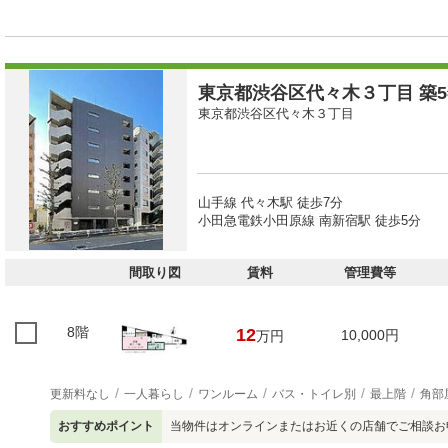
東京都渋谷区代々木３丁目 築5
東京都渋谷区代々木３丁目
山手線 代々木駅 徒歩7分
小田急電鉄小田原線 南新宿駅 徒歩5分
間取り図
賃料
管理費等
8階
12
10,000円
万円
更新料なし
一人暮らし
ワンルーム
バス・トイレ別
最上階
角部
おすすめポイント
当物件はオンラインまたはお近くの店舗でご相談お