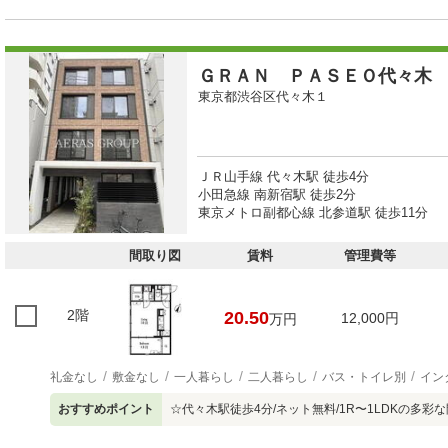
ＧＲＡＮ ＰＡＳＥＯ代々木
東京都渋谷区代々木１
ＪＲ山手線 代々木駅 徒歩4分
小田急線 南新宿駅 徒歩2分
東京メトロ副都心線 北参道駅 徒歩11分
間取り図
賃料
管理費等
2階
20.50
12,000円
万円
礼金なし
敷金なし
一人暮らし
二人暮らし
バス・トイレ別
イン
おすすめポイント
☆代々木駅徒歩4分/ネット無料/1R〜1LDKの多彩