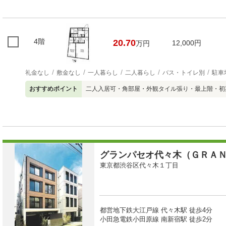
4階
20.70
12,000円
万円
礼金なし
敷金なし
一人暮らし
二人暮らし
バス・トイレ別
駐車
おすすめポイント
二人入居可・角部屋・外観タイル張り・最上階・初
グランパセオ代々木（ＧＲＡ
東京都渋谷区代々木１丁目
都営地下鉄大江戸線 代々木駅 徒歩4分
小田急電鉄小田原線 南新宿駅 徒歩2分