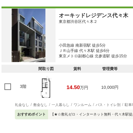
オーキッドレジデンス代々木
東京都渋谷区代々木２
小田急線 南新宿駅 徒歩5分
ＪＲ山手線 代々木駅 徒歩6分
東京メトロ副都心線 北参道駅 徒歩15分
間取り図
賃料
管理費等
3階
14.50
10,000円
万円
礼金なし
敷金なし
一人暮らし
ワンルーム
バス・トイレ別
駐車
おすすめポイント
【★☆敷礼ゼロ・インターネット無料・代々木駅徒