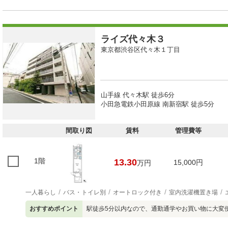
ライズ代々木３
東京都渋谷区代々木１丁目
山手線 代々木駅 徒歩6分
小田急電鉄小田原線 南新宿駅 徒歩5分
間取り図
賃料
管理費等
1階
13.30
15,000円
万円
一人暮らし
バス・トイレ別
オートロック付き
室内洗濯機置き場
おすすめポイント
駅徒歩5分以内なので、通勤通学やお買い物に大変