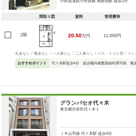
小田急電鉄小田原線 南新宿駅 徒歩2分
間取り図
賃料
管理費等
2階
20.50
12,000円
万円
礼金なし
敷金なし
一人暮らし
二人暮らし
バス・トイレ別
イン
おすすめポイント
代々木駅徒歩4分 徒歩圏内複数路線利用可能 敷
グランパセオ代々木
東京都渋谷区代々木１
ＪＲ山手線 代々木駅 徒歩4分