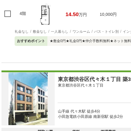
4階
14.50
10,000円
万円
礼金なし
敷金なし
一人暮らし
ワンルーム
バス・トイレ別
イン
おすすめポイント
★敷金0円★礼金0円★仲介手数料無料★ネット無
東京都渋谷区代々木１丁目 築3
東京都渋谷区代々木１丁目
山手線 代々木駅 徒歩4分
小田急電鉄小田原線 南新宿駅 徒歩2分