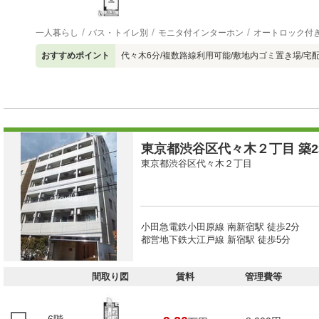
一人暮らし
バス・トイレ別
モニタ付インターホン
オートロック付
おすすめポイント
代々木6分/複数路線利用可能/敷地内ゴミ置き場/宅配
東京都渋谷区代々木２丁目 築23
東京都渋谷区代々木２丁目
小田急電鉄小田原線 南新宿駅 徒歩2分
都営地下鉄大江戸線 新宿駅 徒歩5分
間取り図
賃料
管理費等