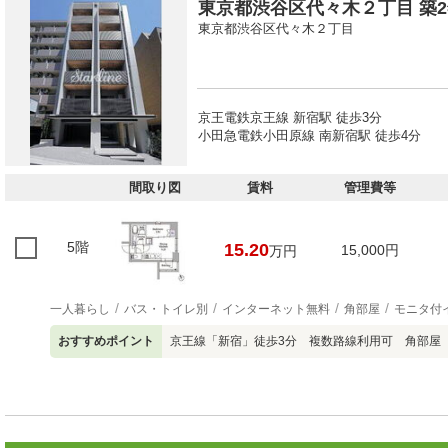
東京都渋谷区代々木２丁目 築2
東京都渋谷区代々木２丁目
京王電鉄京王線 新宿駅 徒歩3分
小田急電鉄小田原線 南新宿駅 徒歩4分
間取り図
賃料
管理費等
5階
15.20
15,000円
万円
一人暮らし
バス・トイレ別
インターネット無料
角部屋
モニタ付
おすすめポイント
京王線「新宿」徒歩3分 複数路線利用可 角部屋