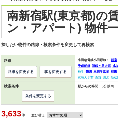
南新宿駅(東京都)の
ン・アパート) 物件
探したい物件の路線・検索条件を変更して再検索
小田急電鉄小田原線：
新宿
路線
千歳船橋
祖師ヶ谷大蔵
成
路線を変更する
駅を変更する
柿生
鶴川
玉川学園前
町田
東海大学前
秦野
渋沢
新松
検索条件
駅からの時間：
5分以内
条件を変更する
3,633
件
並び替え