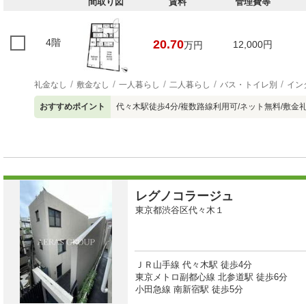
間取り図
賃料
管理費等
4階
20.70
12,000円
万円
礼金なし
敷金なし
一人暮らし
二人暮らし
バス・トイレ別
イン
おすすめポイント
代々木駅徒歩4分/複数路線利用可/ネット無料/敷金
レグノコラージュ
東京都渋谷区代々木１
ＪＲ山手線 代々木駅 徒歩4分
東京メトロ副都心線 北参道駅 徒歩6分
小田急線 南新宿駅 徒歩5分