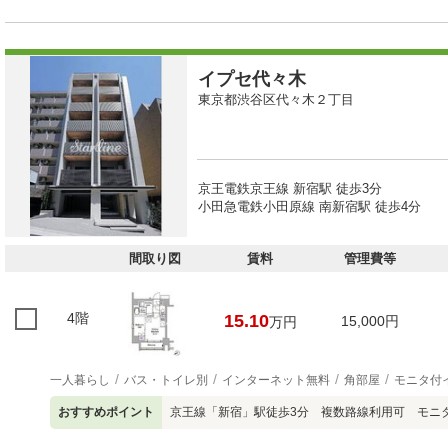
イプセ代々木
東京都渋谷区代々木２丁目
京王電鉄京王線 新宿駅 徒歩3分
小田急電鉄小田原線 南新宿駅 徒歩4分
間取り図
賃料
管理費等
4階
15.10
15,000円
万円
一人暮らし
バス・トイレ別
インターネット無料
角部屋
モニタ付
おすすめポイント
京王線「新宿」駅徒歩3分 複数路線利用可 モニ