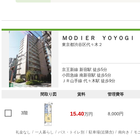
ＭＯＤＩＥＲ ＹＯＹＯＧＩ
東京都渋谷区代々木２
京王新線 新宿駅 徒歩5分
小田急線 南新宿駅 徒歩5分
ＪＲ山手線 代々木駅 徒歩9分
間取り図
賃料
管理費等
3階
15.40
8,000円
万円
礼金なし
一人暮らし
バス・トイレ別
駐車場(近隣含)
南向き
モ