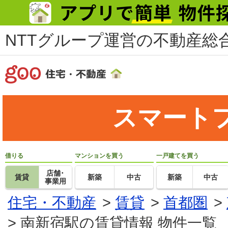
NTTグループ運営の不動産総合
スマート
借りる
マンションを買う
一戸建てを買う
店舗･
賃貸
新築
中古
新築
中古
事業用
住宅・不動産
>
賃貸
>
首都圏
>
>
南新宿駅の賃貸情報 物件一覧