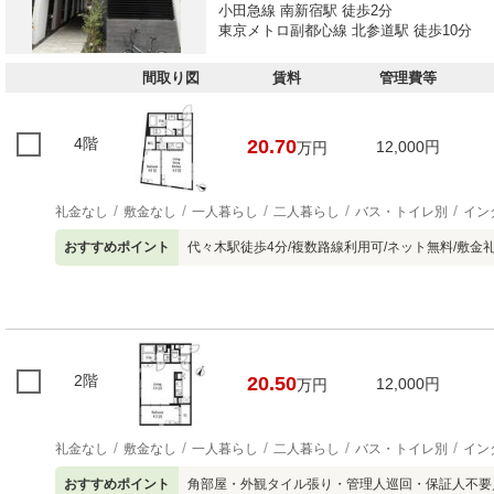
小田急線 南新宿駅 徒歩2分
東京メトロ副都心線 北参道駅 徒歩10分
間取り図
賃料
管理費等
4階
20.70
12,000円
万円
礼金なし
敷金なし
一人暮らし
二人暮らし
バス・トイレ別
イン
おすすめポイント
代々木駅徒歩4分/複数路線利用可/ネット無料/敷金
2階
20.50
12,000円
万円
礼金なし
敷金なし
一人暮らし
二人暮らし
バス・トイレ別
イン
おすすめポイント
角部屋・外観タイル張り・管理人巡回・保証人不要