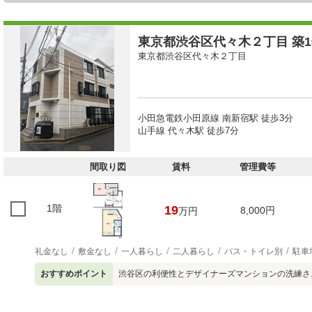
東京都渋谷区代々木２丁目 築1
東京都渋谷区代々木２丁目
小田急電鉄小田原線 南新宿駅 徒歩3分
山手線 代々木駅 徒歩7分
間取り図
賃料
管理費等
1階
19
8,000円
万円
礼金なし
敷金なし
一人暮らし
二人暮らし
バス・トイレ別
駐車
おすすめポイント
渋谷区の利便性とデザイナーズマンションの洗練さ