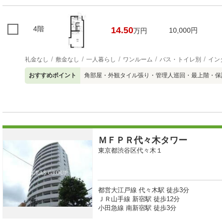
4階
14.50
10,000円
万円
礼金なし
敷金なし
一人暮らし
ワンルーム
バス・トイレ別
イン
おすすめポイント
角部屋・外観タイル張り・管理人巡回・最上階・保
ＭＦＰＲ代々木タワー
東京都渋谷区代々木１
都営大江戸線 代々木駅 徒歩3分
ＪＲ山手線 新宿駅 徒歩12分
小田急線 南新宿駅 徒歩3分