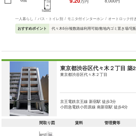
6階
9.20
8,000円
万円
一人暮らし
バス・トイレ別
モニタ付インターホン
オートロック付
おすすめポイント
代々木6分/複数路線利用可能/敷地内ゴミ置き場/宅配
東京都渋谷区代々木２丁目 築2
東京都渋谷区代々木２丁目
京王電鉄京王線 新宿駅 徒歩3分
小田急電鉄小田原線 南新宿駅 徒歩4分
間取り図
賃料
管理費等