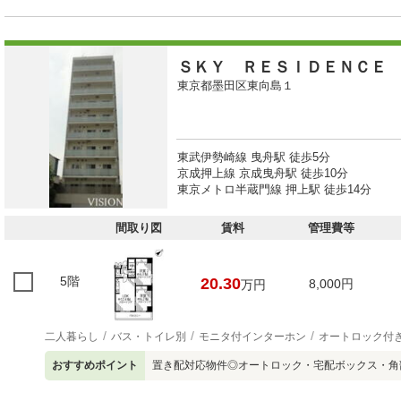
ＳＫＹ ＲＥＳＩＤＥＮＣＥ
東京都墨田区東向島１
東武伊勢崎線 曳舟駅 徒歩5分
京成押上線 京成曳舟駅 徒歩10分
東京メトロ半蔵門線 押上駅 徒歩14分
間取り図
賃料
管理費等
5階
20.30
8,000円
万円
二人暮らし
バス・トイレ別
モニタ付インターホン
オートロック付
おすすめポイント
置き配対応物件◎オートロック・宅配ボックス・角