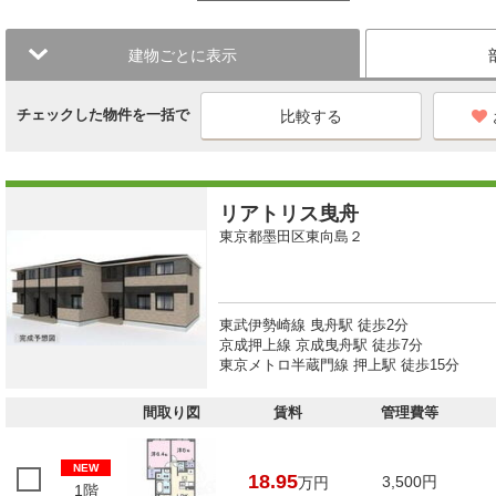
建物ごとに表示
チェックした物件を一括で
リアトリス曳舟
東京都墨田区東向島２
東武伊勢崎線 曳舟駅 徒歩2分
京成押上線 京成曳舟駅 徒歩7分
東京メトロ半蔵門線 押上駅 徒歩15分
間取り図
賃料
管理費等
NEW
18.95
3,500円
万円
1階