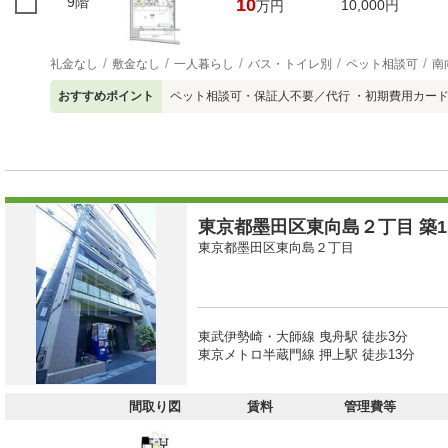
9階
10
10,000円
万円
礼金なし
敷金なし
一人暮らし
バス・トイレ別
ペット相談可
南
おすすめポイント
ペット相談可・保証人不要／代行 ・初期費用カー
東京都墨田区東向島２丁目 築15
東京都墨田区東向島２丁目
東武伊勢崎・大師線 曳舟駅 徒歩3分
東京メトロ半蔵門線 押上駅 徒歩13分
間取り図
賃料
管理費等