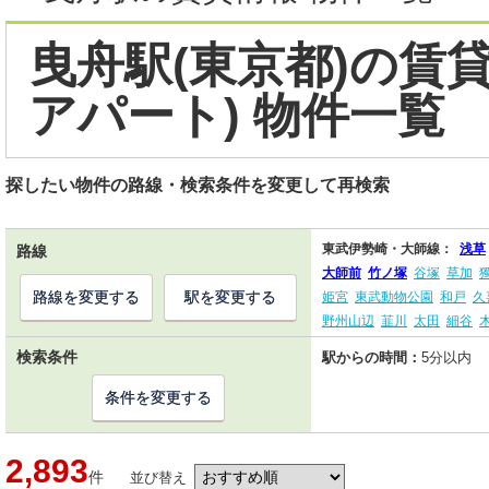
曳舟駅(東京都)の賃
アパート) 物件一覧
探したい物件の路線・検索条件を変更して再検索
東武伊勢崎・大師線：
浅草
路線
大師前
竹ノ塚
谷塚
草加
路線を変更する
駅を変更する
姫宮
東武動物公園
和戸
久
野州山辺
韮川
太田
細谷
検索条件
駅からの時間：
5分以内
条件を変更する
2,893
件
並び替え