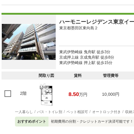
ハーモニーレジデンス東京イ
東京都墨田区東向島２
東武伊勢崎線 曳舟駅 徒歩3分
京成押上線 京成曳舟駅 徒歩8分
東武伊勢崎線 押上駅 徒歩15分
間取り図
賃料
管理費等
2階
8.50
10,000円
万円
一人暮らし
バス・トイレ別
ペット相談可
オートロック付き
収納
おすすめポイント
初期費用の分割・クレジットカード決済可能です！