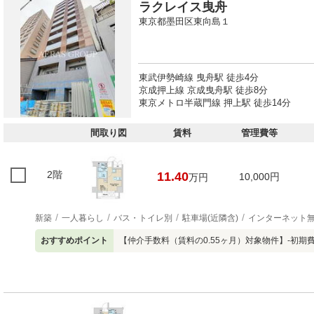
ラクレイス曳舟
東京都墨田区東向島１
東武伊勢崎線 曳舟駅 徒歩4分
京成押上線 京成曳舟駅 徒歩8分
東京メトロ半蔵門線 押上駅 徒歩14分
間取り図
賃料
管理費等
2階
11.40
10,000円
万円
新築
一人暮らし
バス・トイレ別
駐車場(近隣含)
インターネット
おすすめポイント
【仲介手数料（賃料の0.55ヶ月）対象物件】-初