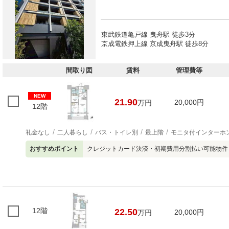
東武鉄道亀戸線 曳舟駅 徒歩3分
京成電鉄押上線 京成曳舟駅 徒歩8分
間取り図
賃料
管理費等
NEW
21.90
20,000円
万円
12階
礼金なし
二人暮らし
バス・トイレ別
最上階
モニタ付インターホ
おすすめポイント
クレジットカード決済・初期費用分割払い可能物件
12階
22.50
20,000円
万円