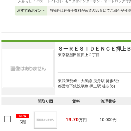
一人暮らし
バス・トイレ別
モニタ付インターホン
オートロック付
おすすめポイント
当物件は仲介手数料が家賃の55％にてご紹介が可
ＳーＲＥＳＩＤＥＮＣＥ押上
東京都墨田区押上２丁目
東武伊勢崎・大師線 曳舟駅 徒歩5分
都営地下鉄浅草線 押上駅 徒歩8分
間取り図
賃料
管理費等
NEW
19.70
10,000円
万円
5階