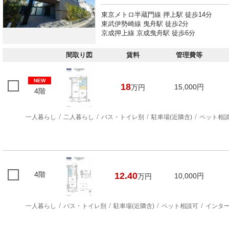
東京メトロ半蔵門線 押上駅 徒歩14分
東武伊勢崎線 曳舟駅 徒歩2分
京成押上線 京成曳舟駅 徒歩6分
間取り図
賃料
管理費等
NEW
18
15,000円
万円
4階
一人暮らし
二人暮らし
バス・トイレ別
駐車場(近隣含)
ペット相
4階
12.40
10,000円
万円
一人暮らし
バス・トイレ別
駐車場(近隣含)
ペット相談可
インタ