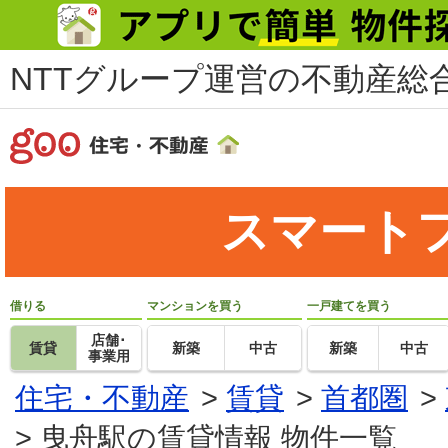
NTTグループ運営の不動産総合
スマート
借りる
マンションを買う
一戸建てを買う
店舗･
賃貸
新築
中古
新築
中古
事業用
住宅・不動産
>
賃貸
>
首都圏
>
>
曳舟駅の賃貸情報 物件一覧