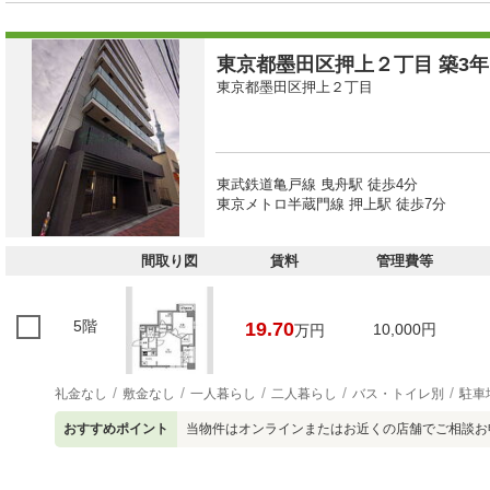
東京都墨田区押上２丁目 築3年1
東京都墨田区押上２丁目
東武鉄道亀戸線 曳舟駅 徒歩4分
東京メトロ半蔵門線 押上駅 徒歩7分
間取り図
賃料
管理費等
5階
19.70
10,000円
万円
礼金なし
敷金なし
一人暮らし
二人暮らし
バス・トイレ別
駐車
おすすめポイント
当物件はオンラインまたはお近くの店舗でご相談お