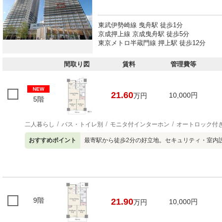
東武伊勢崎線 曳舟駅 徒歩1分
京成押上線 京成曳舟駅 徒歩5分
東京メトロ半蔵門線 押上駅 徒歩12分
間取り図
賃料
管理費等
NEW
21.60
10,000円
万円
5階
二人暮らし
バス・トイレ別
モニタ付インターホン
オートロック付
おすすめポイント
最寄駅から徒歩2分の好立地。セキュリティ・室内
9階
21.90
10,000円
万円