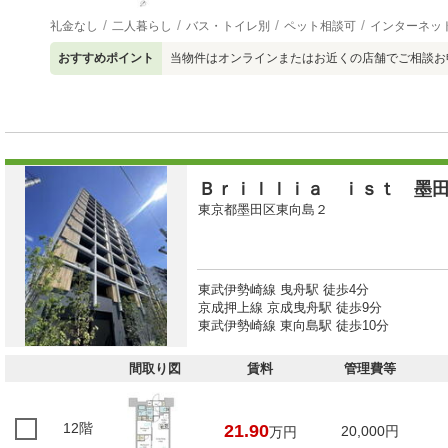
礼金なし
二人暮らし
バス・トイレ別
ペット相談可
インターネッ
おすすめポイント
当物件はオンラインまたはお近くの店舗でご相談お
Ｂｒｉｌｌｉａ ｉｓｔ 墨
東京都墨田区東向島２
東武伊勢崎線 曳舟駅 徒歩4分
京成押上線 京成曳舟駅 徒歩9分
東武伊勢崎線 東向島駅 徒歩10分
間取り図
賃料
管理費等
12階
21.90
20,000円
万円