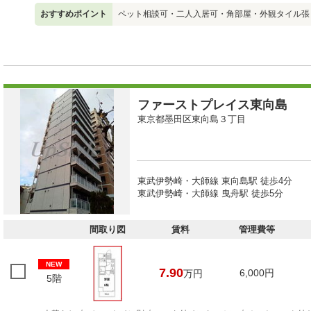
おすすめポイント
ペット相談可・二人入居可・角部屋・外観タイル張
ファーストプレイス東向島
東京都墨田区東向島３丁目
東武伊勢崎・大師線 東向島駅 徒歩4分
東武伊勢崎・大師線 曳舟駅 徒歩5分
間取り図
賃料
管理費等
NEW
7.90
6,000円
万円
5階