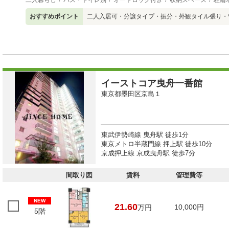
二人暮らし
バス・トイレ別
オートロック付き
収納スペース
駐輪
おすすめポイント
二人入居可・分譲タイプ・振分・外観タイル張り・
イーストコア曳舟一番館
東京都墨田区京島１
東武伊勢崎線 曳舟駅 徒歩1分
東京メトロ半蔵門線 押上駅 徒歩10分
京成押上線 京成曳舟駅 徒歩7分
間取り図
賃料
管理費等
NEW
21.60
10,000円
万円
5階