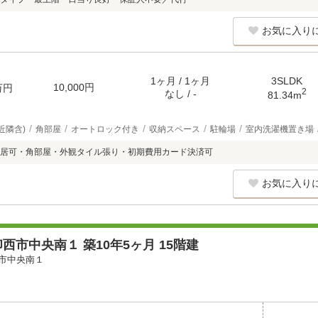
お気に入り
1ヶ月 / 1ヶ月
3SLDK
10,000円
万円
2
なし / -
81.34m
近隣含)
角部屋
オートロック付き
収納スペース
駐輪場
室内洗濯機置き場
居可・角部屋・外観タイル張り・初期費用カード決済可
お気に入り
西市中央南１ 築10年5ヶ月 15階建
市中央南１