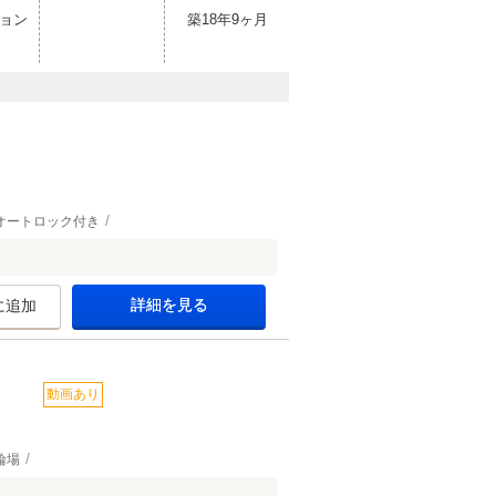
ョン
築18年9ヶ月
オートロック付き
詳細を見る
に追加
動画あり
輪場