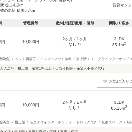
駅 徒歩4.2km
賃貸マンシ
牧の原駅 徒歩5.7km
料
管理費等
敷/礼/保証/敷引・償却
間取り/広さ
2ヶ月 / 1ヶ月
3LDK
10,000円
万円
2
なし / -
85.1m
近隣含)
ペット相談可
インターネット無料
最上階
モニタ付インターホン
人入居可・最上階・浴室1坪以上・日当り良好・保証人不要／代行
お気に入り
2ヶ月 / 1ヶ月
3LDK
10,000円
万円
2
なし / -
85.15m
近隣含)
最上階
モニタ付インターホン
オートロック付き
収納スペース
駐
タイプ・最上階・日当り良好・保証人不要／代行