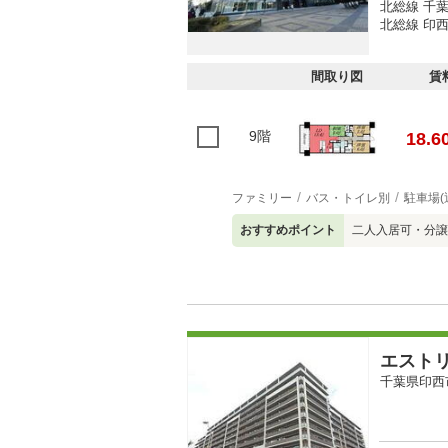
北総線 千
北総線 印西
間取り図
賃
9階
18.6
ファミリー
バス・トイレ別
駐車場(
おすすめポイント
二人入居可・分譲
エスト
千葉県印西