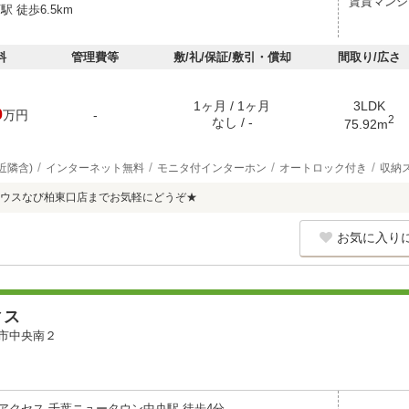
賃貸マンシ
駅 徒歩6.5km
料
管理費等
敷/礼/保証/敷引・償却
間取り/広さ
1ヶ月 / 1ヶ月
3LDK
0
万円
-
2
なし / -
75.92m
近隣含)
インターネット無料
モニタ付インターホン
オートロック付き
収納
ウスなび柏東口店までお気軽にどうぞ★
お気に入り
ィス
市中央南２
アクセス 千葉ニュータウン中央駅 徒歩4分