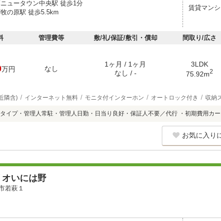
葉ニュータウン中央駅 徒歩1分
賃貸マンシ
牧の原駅 徒歩5.5km
料
管理費等
敷/礼/保証/敷引・償却
間取り/広さ
1ヶ月 / 1ヶ月
3LDK
0
なし
万円
2
なし / -
75.92m
近隣含)
インターネット無料
モニタ付インターホン
オートロック付き
収納
タイプ・管理人常駐・管理人日勤・日当り良好・保証人不要／代行 ・初期費用カー
お気に入り
リオいには野
市若萩１