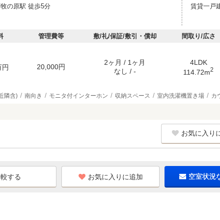
西牧の原駅 徒歩5分
賃貸一戸
料
管理費等
敷/礼/保証/敷引・償却
間取り/広さ
2ヶ月 / 1ヶ月
4LDK
20,000円
万円
2
なし / -
114.72m
近隣含)
南向き
モニタ付インターホン
収納スペース
室内洗濯機置き場
カ
お気に入り
お気に入りに追加
空室状況