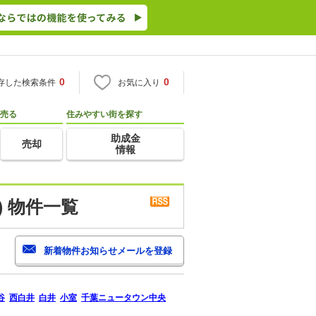
0
0
存した検索条件
お気に入り
売る
住みやすい街を探す
助成金
売却
情報
 物件一覧
谷
西白井
白井
小室
千葉ニュータウン中央