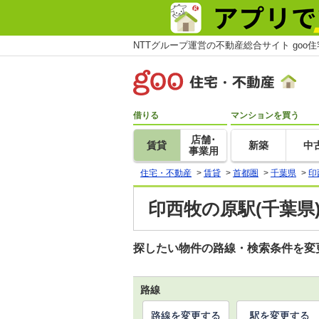
NTTグループ運営の不動産総合サイト goo
借りる
マンションを買う
店舗･
賃貸
新築
中
事業用
住宅・不動産
>
賃貸
>
首都圏
>
千葉県
>
印
印西牧の原駅(千葉県
探したい物件の路線・検索条件を変
路線
路線を変更する
駅を変更する