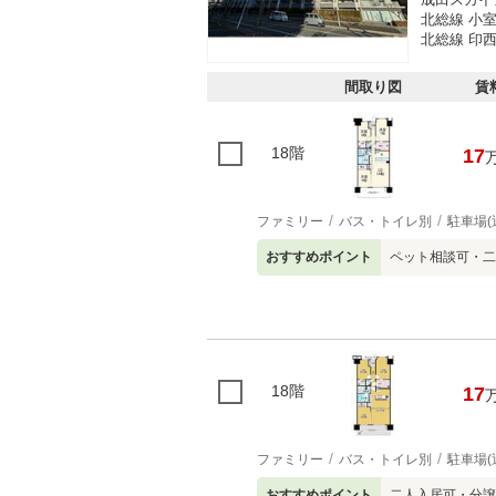
北総線 小室
北総線 印西
間取り図
賃
18階
17
ファミリー
バス・トイレ別
駐車場(
おすすめポイント
ペット相談可・二
18階
17
ファミリー
バス・トイレ別
駐車場(
おすすめポイント
二人入居可・分譲