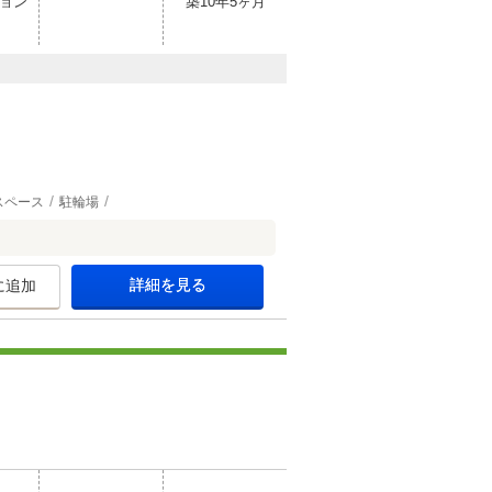
ョン
築10年5ヶ月
スペース
駐輪場
詳細を見る
に追加