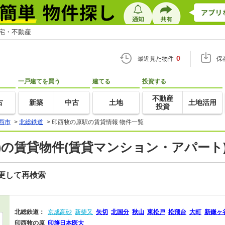
住宅・不動産
0
最近見た物件
保
一戸建てを買う
建てる
投資する
不動産
古
新築
中古
土地
土地活用
投資
西市
>
北総鉄道
>
印西牧の原駅の賃貸情報 物件一覧
)の賃貸物件(賃貸マンション・アパート)
更して再検索
北総鉄道：
京成高砂
新柴又
矢切
北国分
秋山
東松戸
松飛台
大町
新鎌ヶ
印西牧の原
印旛日本医大