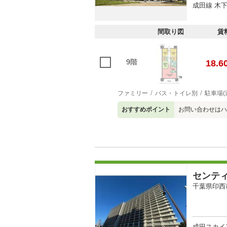
成田線 木下
間取り図
賃
9階
18.6
ファミリー
バス・トイレ別
駐車場(
おすすめポイント
お問い合わせはハ
センテ
千葉県印西
成田スカイ