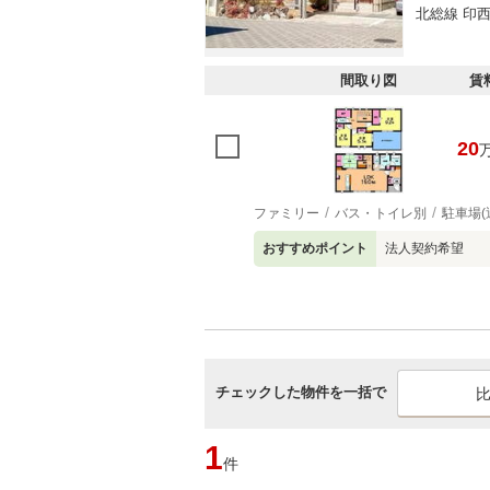
北総線 印
間取り図
賃
20
ファミリー
バス・トイレ別
駐車場(
おすすめポイント
法人契約希望
チェックした物件を一括で
1
件