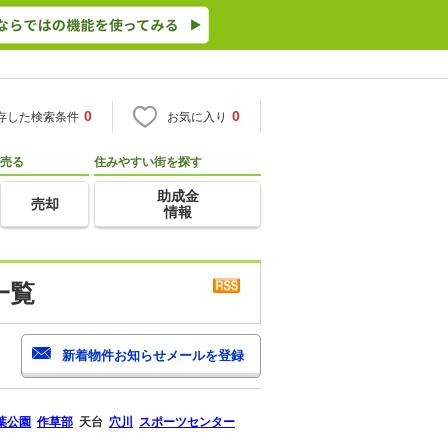
0
0
存した検索条件
お気に入り
売る
住みやすい街を探す
助成金
売却
情報
一覧
葉公園
作草部
天台
穴川
スポーツセンター