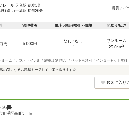
ノレール 天台駅 徒歩3分
賃貸アパ
緩行線 西千葉駅 徒歩26分
料
管理費等
敷/礼/保証/敷引・償却
間取り/広さ
ワンルーム
なし / なし
5,000円
万円
2
- / -
25.04m
ンルーム
バス・トイレ別
駐車場(近隣含)
ペット相談可
インターネット無料
載の気になるお部屋も一括してご案内承ります☆
お気に入り
レス轟
市稲毛区轟町５丁目