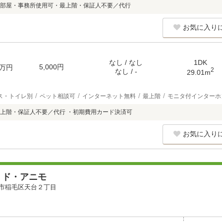
部屋・事務所使用可・最上階・保証人不要／代行
お気に入り
なし / なし
1DK
5,000円
万円
2
なし / -
29.01m
ス・トイレ別
ペット相談可
インターネット無料
最上階
モニタ付インターホ
上階・保証人不要／代行 ・初期費用カード決済可
お気に入り
・ド・アニモ
市稲毛区天台２丁目