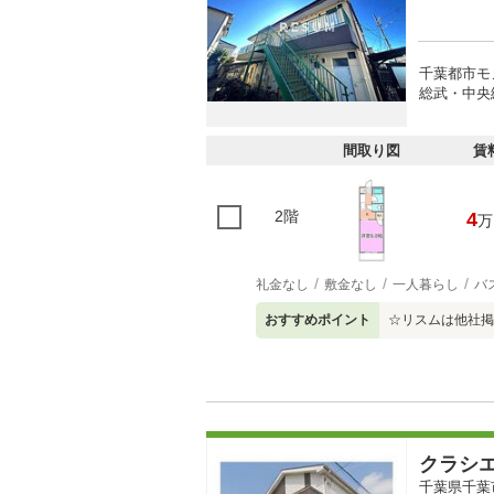
千葉都市モ
総武・中央
間取り図
賃
2階
4
万
礼金なし
敷金なし
一人暮らし
バ
おすすめポイント
☆リスムは他社掲
クラシ
千葉県千葉