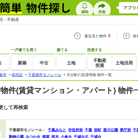
住宅・不動産
0
最近見た物件
保
一戸建てを買う
建てる
投資する
不動産
古
新築
中古
土地
土地活用
投資
葉市
>
稲毛区
>
千葉都市モノレール
>
天台駅の賃貸情報 物件一覧
貸物件(賃貸マンション・アパート) 物件
更して再検索
千葉都市モノレール：
千葉みなと
市役所前
千葉
栄町
葭川公園
県庁前
千
動物公園
みつわ台
都賀
桜木
小倉台
千城台北
千城台