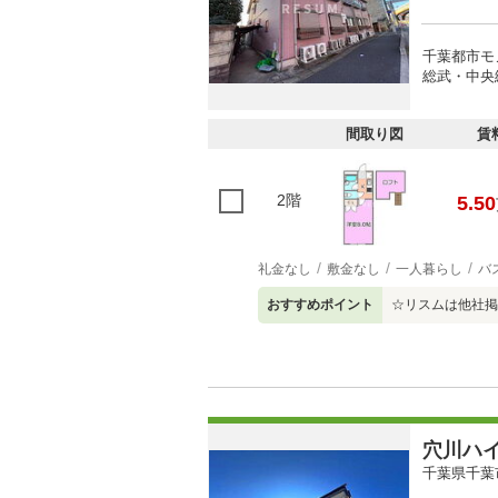
千葉都市モ
総武・中央
間取り図
賃
2階
5.50
礼金なし
敷金なし
一人暮らし
バ
おすすめポイント
☆リスムは他社掲
穴川ハ
千葉県千葉