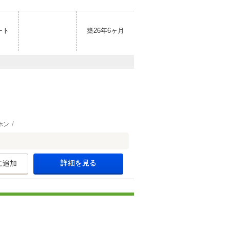
ート
築26年6ヶ月
ホン
詳細を見る
に追加