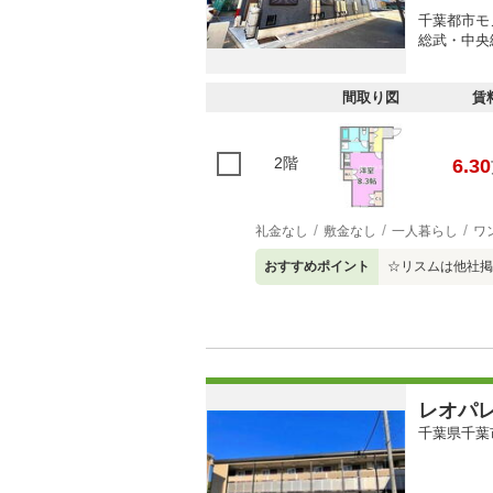
千葉都市モ
総武・中央
間取り図
賃
2階
6.30
礼金なし
敷金なし
一人暮らし
ワ
おすすめポイント
☆リスムは他社掲
レオパ
千葉県千葉