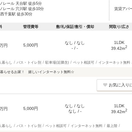
ノレール 天台駅 徒歩5分
ノレール 穴川駅 徒歩10分
賃貸アパ
西千葉駅 徒歩30分
料
管理費等
敷/礼/保証/敷引・償却
間取り/広さ
1LDK
なし / なし
5,000円
万円
2
- / -
39.42m
人暮らし
バス・トイレ別
駐車場(近隣含)
ペット相談可
インターネット無料
暮らせるお家！ 嬉しいインターネット無料☆
お気に入り
なし / なし
1LDK
5,000円
万円
2
なし / -
39.42m
人暮らし
バス・トイレ別
ペット相談可
インターネット無料
最上階