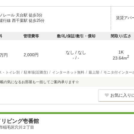
ノレール 天台駅 徒歩3分
賃貸アパ
緩行線 西千葉駅 徒歩25分
料
管理費等
敷/礼/保証/敷引・償却
間取り/広さ
1K
なし / なし
2,000円
万円
2
- / -
23.64m
ス・トイレ別
駐車場(近隣含)
インターネット無料
最上階
モニタ付インター
載の気になるお部屋も一括してご案内承ります☆
お気に入り
イリビング壱番館
市稲毛区穴川２丁目