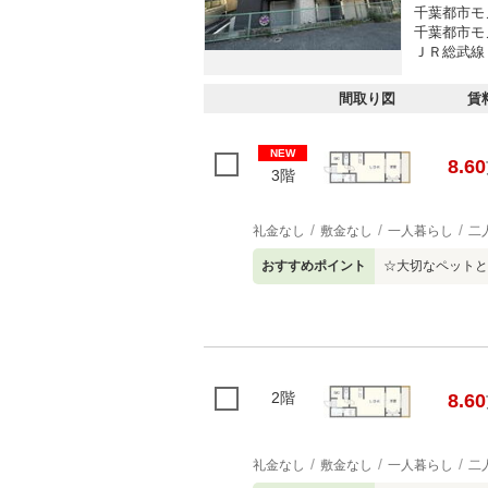
千葉都市モ
千葉都市モ
ＪＲ総武線 
間取り図
賃
NEW
8.60
3階
礼金なし
敷金なし
一人暮らし
二
おすすめポイント
☆大切なペットと
2階
8.60
礼金なし
敷金なし
一人暮らし
二