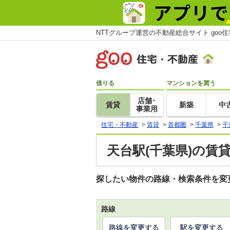
NTTグループ運営の不動産総合サイト goo
借りる
マンションを買う
店舗･
賃貸
新築
中
事業用
住宅・不動産
>
賃貸
>
首都圏
>
千葉県
>
千
天台駅(千葉県)の賃
探したい物件の路線・検索条件を変
路線
路線を変更する
駅を変更する