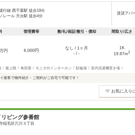
緩行線 西千葉駅 徒歩19分
賃貸アパ
ノレール 天台駅 徒歩4分
料
管理費等
敷/礼/保証/敷引・償却
間取り/広さ
1K
なし / 1ヶ月
6,000円
万円
2
- / -
19.87m
別
最上階
角部屋
モニタ付インターホン
駐輪場
室内洗濯機置き場
イ接客で物件紹介・ご契約がご自宅で可能です！
お気に入り
イリビング参番館
市稲毛区穴川３丁目