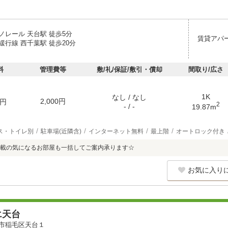
ノレール 天台駅 徒歩5分
賃貸アパ
緩行線 西千葉駅 徒歩20分
料
管理費等
敷/礼/保証/敷引・償却
間取り/広さ
1K
なし / なし
2,000円
円
2
- / -
19.87m
ス・トイレ別
駐車場(近隣含)
インターネット無料
最上階
オートロック付き
載の気になるお部屋も一括してご案内承ります☆
お気に入り
エ天台
市稲毛区天台１