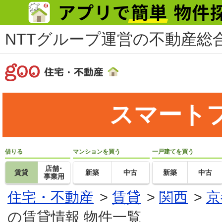
NTTグループ運営の不動産総合
スマート
借りる
マンションを買う
一戸建てを買う
店舗･
賃貸
新築
中古
新築
中古
事業用
住宅・不動産
>
賃貸
>
関西
>
京
の賃貸情報 物件一覧