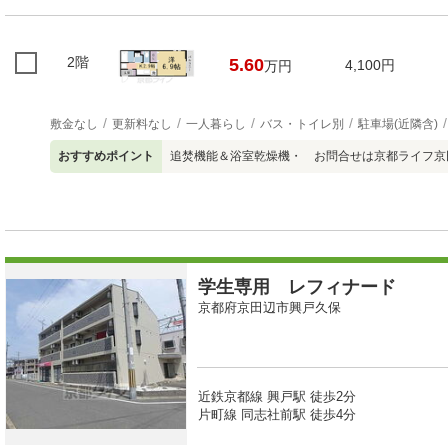
2階
5.60
4,100円
万円
敷金なし
更新料なし
一人暮らし
バス・トイレ別
駐車場(近隣含)
おすすめポイント
追焚機能＆浴室乾燥機・ お問合せは京都ライフ京田辺店
学生専用 レフィナード
京都府京田辺市興戸久保
近鉄京都線 興戸駅 徒歩2分
片町線 同志社前駅 徒歩4分