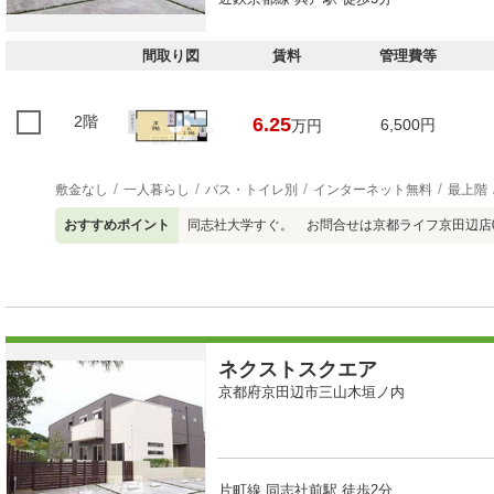
間取り図
賃料
管理費等
2階
6.25
6,500円
万円
敷金なし
一人暮らし
バス・トイレ別
インターネット無料
最上階
おすすめポイント
同志社大学すぐ。 お問合せは京都ライフ京田辺店077
ネクストスクエア
京都府京田辺市三山木垣ノ内
片町線 同志社前駅 徒歩2分