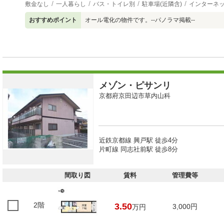
敷金なし
一人暮らし
バス・トイレ別
駐車場(近隣含)
インターネ
おすすめポイント
オール電化の物件です。--パノラマ掲載--
メゾン・ピサンリ
京都府京田辺市草内山科
近鉄京都線 興戸駅 徒歩4分
片町線 同志社前駅 徒歩8分
間取り図
賃料
管理費等
2階
3.50
3,000円
万円