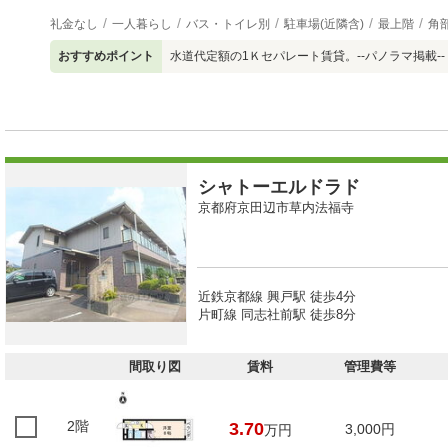
礼金なし
一人暮らし
バス・トイレ別
駐車場(近隣含)
最上階
角
おすすめポイント
水道代定額の1Ｋセパレート賃貸。--パノラマ掲載--
シャトーエルドラド
京都府京田辺市草内法福寺
近鉄京都線 興戸駅 徒歩4分
片町線 同志社前駅 徒歩8分
間取り図
賃料
管理費等
2階
3.70
3,000円
万円