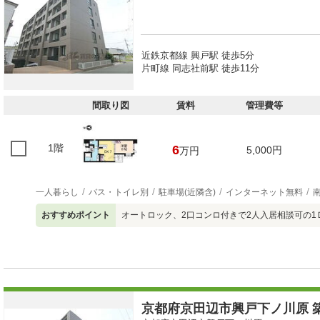
近鉄京都線 興戸駅 徒歩5分
片町線 同志社前駅 徒歩11分
間取り図
賃料
管理費等
1階
6
5,000円
万円
一人暮らし
バス・トイレ別
駐車場(近隣含)
インターネット無料
おすすめポイント
オートロック、2口コンロ付きで2人入居相談可の1Ｄ
京都府京田辺市興戸下ノ川原 築