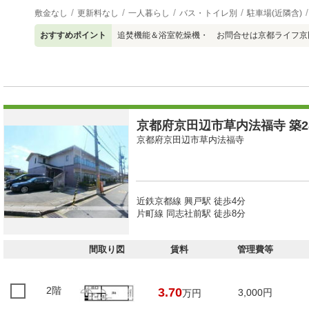
敷金なし
更新料なし
一人暮らし
バス・トイレ別
駐車場(近隣含)
おすすめポイント
追焚機能＆浴室乾燥機・ お問合せは京都ライフ京田辺店
京都府京田辺市草内法福寺 築28
京都府京田辺市草内法福寺
近鉄京都線 興戸駅 徒歩4分
片町線 同志社前駅 徒歩8分
間取り図
賃料
管理費等
2階
3.70
3,000円
万円