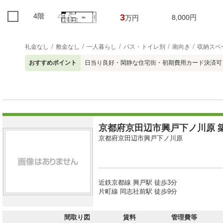
4階
3
8,000円
万円
礼金なし
敷金なし
一人暮らし
バス・トイレ別
南向き
収納スペ
おすすめポイント
日当り良好・閑静な住宅街・初期費用カード決済可
京都府京田辺市興戸下ノ川原 築
京都府京田辺市興戸下ノ川原
近鉄京都線 興戸駅 徒歩3分
片町線 同志社前駅 徒歩9分
間取り図
賃料
管理費等