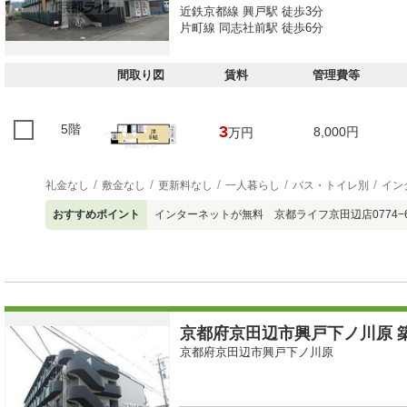
近鉄京都線 興戸駅 徒歩3分
片町線 同志社前駅 徒歩6分
間取り図
賃料
管理費等
5階
3
8,000円
万円
礼金なし
敷金なし
更新料なし
一人暮らし
バス・トイレ別
イン
おすすめポイント
インターネットが無料 京都ライフ京田辺店0774−68
京都府京田辺市興戸下ノ川原 築
京都府京田辺市興戸下ノ川原