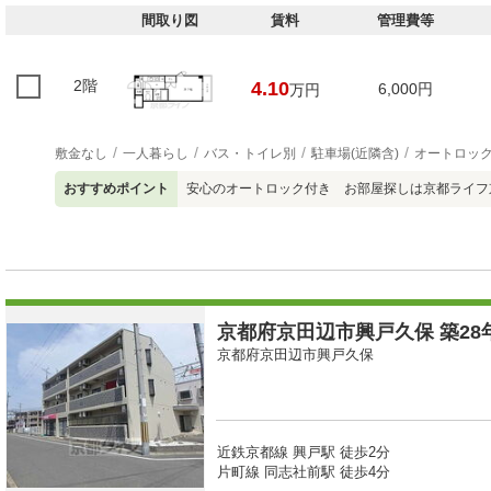
間取り図
賃料
管理費等
2階
4.10
6,000円
万円
敷金なし
一人暮らし
バス・トイレ別
駐車場(近隣含)
オートロッ
おすすめポイント
安心のオートロック付き お部屋探しは京都ライフ京田辺
京都府京田辺市興戸久保 築28年
京都府京田辺市興戸久保
近鉄京都線 興戸駅 徒歩2分
片町線 同志社前駅 徒歩4分