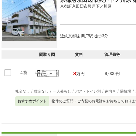
京都府京田辺市興戸下ノ川原 築
京都府京田辺市興戸下ノ川原
近鉄京都線 興戸駅 徒歩3分
間取り図
賃料
管理費等
4階
3
8,000円
万円
礼金なし
敷金なし
一人暮らし
バス・トイレ別
南向き
駐輪場
おすすめポイント
物件のご質問・ご内覧のお電話をお待ちしておりま