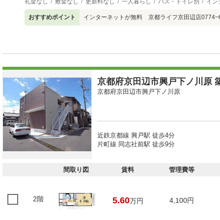
礼金なし
敷金なし
更新料なし
一人暮らし
バス・トイレ別
イン
おすすめポイント
インターネットが無料 京都ライフ京田辺店0774−68
京都府京田辺市興戸下ノ川原 築
京都府京田辺市興戸下ノ川原
近鉄京都線 興戸駅 徒歩4分
片町線 同志社前駅 徒歩9分
間取り図
賃料
管理費等
2階
5.60
4,100円
万円