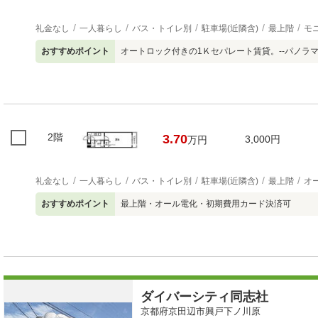
礼金なし
一人暮らし
バス・トイレ別
駐車場(近隣含)
最上階
モ
おすすめポイント
オートロック付きの1Ｋセパレート賃貸。--パノラマ
2階
3.70
3,000円
万円
礼金なし
一人暮らし
バス・トイレ別
駐車場(近隣含)
最上階
オ
おすすめポイント
最上階・オール電化・初期費用カード決済可
ダイバーシティ同志社
京都府京田辺市興戸下ノ川原