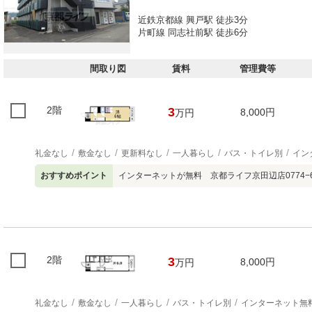
近鉄京都線 興戸駅 徒歩3分
片町線 同志社前駅 徒歩6分
間取り図
賃料
管理費等
2階
3
8,000円
万円
礼金なし
敷金なし
更新料なし
一人暮らし
バス・トイレ別
イン
おすすめポイント
インターネットが無料 京都ライフ京田辺店0774−68
2階
3
8,000円
万円
礼金なし
敷金なし
一人暮らし
バス・トイレ別
インターネット無