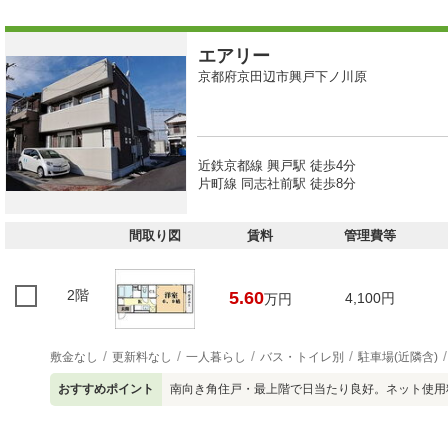
エアリー
京都府京田辺市興戸下ノ川原
近鉄京都線 興戸駅 徒歩4分
片町線 同志社前駅 徒歩8分
間取り図
賃料
管理費等
2階
5.60
4,100円
万円
敷金なし
更新料なし
一人暮らし
バス・トイレ別
駐車場(近隣含)
おすすめポイント
南向き角住戸・最上階で日当たり良好。ネット使用