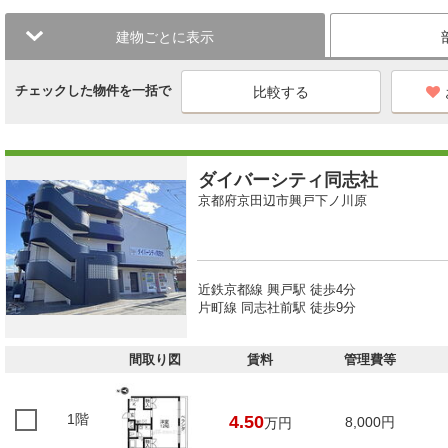
建物ごとに表示
チェックした物件を一括で
ダイバーシティ同志社
京都府京田辺市興戸下ノ川原
近鉄京都線 興戸駅 徒歩4分
片町線 同志社前駅 徒歩9分
間取り図
賃料
管理費等
1階
4.50
8,000円
万円