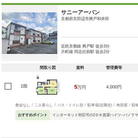
サニーアーバン
京都府京田辺市興戸和井田
近鉄京都線 興戸駅 徒歩3分
片町線 同志社前駅 徒歩2分
間取り図
賃料
管理費等
1階
5
4,000円
万円
敷金なし
二人暮らし
バス・トイレ別
駐車場(近隣含)
角部屋
駐
おすすめポイント
インターネット対応可の2ＤＫ賃貸ハイツ--パノラマ