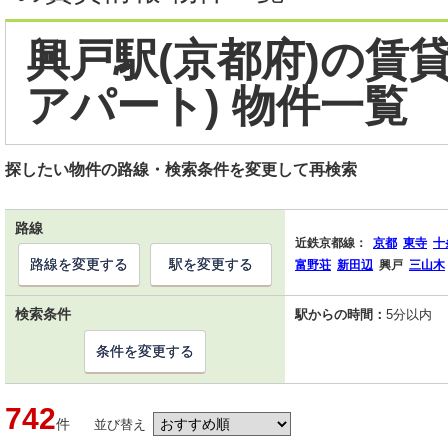
興戸駅(京都府)の賃
アパート) 物件一覧
探したい物件の路線・検索条件を変更して再検索
路線
近鉄京都線：
京都
東寺
十
路線を変更する
駅を変更する
富野荘
新田辺
興戸
三山木
検索条件
駅からの時間：
5分以内
条件を変更する
742
件
並び替え