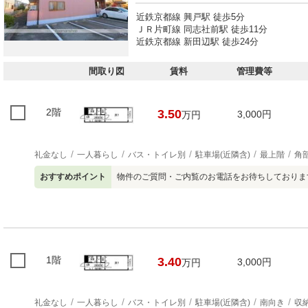
近鉄京都線 興戸駅 徒歩5分
ＪＲ片町線 同志社前駅 徒歩11分
近鉄京都線 新田辺駅 徒歩24分
間取り図
賃料
管理費等
2階
3.50
3,000円
万円
礼金なし
一人暮らし
バス・トイレ別
駐車場(近隣含)
最上階
角
おすすめポイント
物件のご質問・ご内覧のお電話をお待ちしておりま
1階
3.40
3,000円
万円
礼金なし
一人暮らし
バス・トイレ別
駐車場(近隣含)
南向き
収