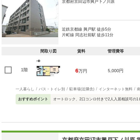
京都府京田辺市興戸下ノ川原
近鉄京都線 興戸駅 徒歩5分
片町線 同志社前駅 徒歩11分
間取り図
賃料
管理費等
1階
6
5,000円
万円
一人暮らし
バス・トイレ別
駐車場(近隣含)
インターネット無料
おすすめポイント
オートロック、2口コンロ付きで2人入居相談可の1Ｄ