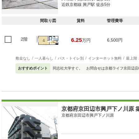
近鉄京都線 興戸駅 徒歩5分
間取り図
賃料
管理費等
2階
6.25
6,500円
万円
敷金なし
一人暮らし
バス・トイレ別
インターネット無料
最上階
おすすめポイント
同志社大学すぐ。 お問合せは京都ライフ京田辺店077
京都府京田辺市興戸下ノ川原 築
京都府京田辺市興戸下ノ川原