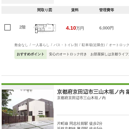
間取り図
賃料
管理費等
2階
4.10
6,000円
万円
敷金なし
一人暮らし
バス・トイレ別
駐車場(近隣含)
オートロッ
おすすめポイント
安心のオートロック付き お部屋探しは京都ライフ京田辺
京都府京田辺市三山木垣ノ内 築1
京都府京田辺市三山木垣ノ内
片町線 同志社前駅 徒歩2分
近鉄京都線 興戸駅 徒歩5分