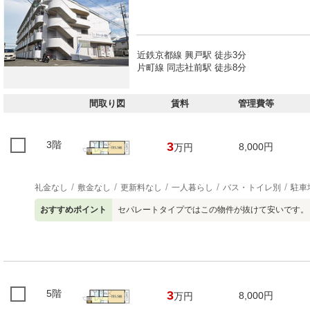
近鉄京都線 興戸駅 徒歩3分
片町線 同志社前駅 徒歩8分
間取り図
賃料
管理費等
3階
3
8,000円
万円
礼金なし
敷金なし
更新料なし
一人暮らし
バス・トイレ別
駐車
おすすめポイント
セパレートタイプではこの物件が抜けて安いです。
5階
3
8,000円
万円