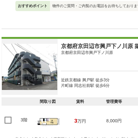
おすすめポイント
物件のご質問・ご内覧のお電話をお待ちしておりま
京都府京田辺市興戸下ノ川原 築
京都府京田辺市興戸下ノ川原
近鉄京都線 興戸駅 徒歩3分
片町線 同志社前駅 徒歩6分
間取り図
賃料
管理費等
3階
3
8,000円
万円