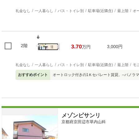
礼金なし
一人暮らし
バス・トイレ別
駐車場(近隣含)
最上階
オ
2階
3.70
3,000円
万円
礼金なし
一人暮らし
バス・トイレ別
駐車場(近隣含)
最上階
モ
おすすめポイント
オートロック付きの1Ｋセパレート賃貸。--パノラマ
メゾンピサンリ
京都府京田辺市草内山科