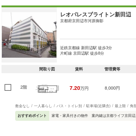
レオパレスブライトン新田辺
京都府京田辺市河原御影
近鉄京都線 新田辺駅 徒歩3分
片町線 京田辺駅 徒歩8分
間取り図
賃料
管理費等
2階
7.20
8,000円
万円
敷金なし
一人暮らし
バス・トイレ別
駐車場(近隣含)
最上階
角
おすすめポイント
家電・家具付きの物件 案内鍵は京都ライフ京田辺店07