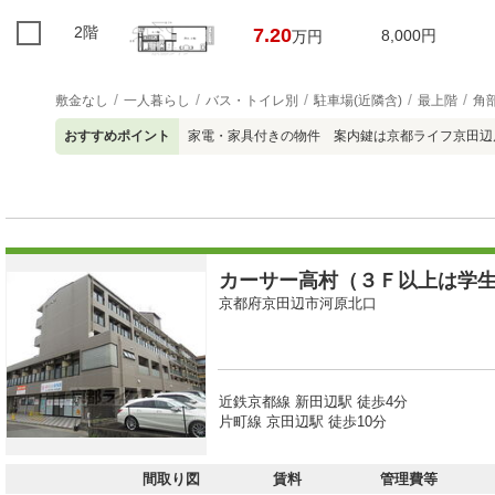
2階
7.20
8,000円
万円
敷金なし
一人暮らし
バス・トイレ別
駐車場(近隣含)
最上階
角
おすすめポイント
家電・家具付きの物件 案内鍵は京都ライフ京田辺店07
カーサー高村（３Ｆ以上は学
京都府京田辺市河原北口
近鉄京都線 新田辺駅 徒歩4分
片町線 京田辺駅 徒歩10分
間取り図
賃料
管理費等