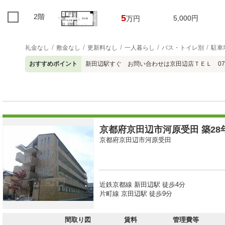
2階
5
5,000円
万円
礼金なし
敷金なし
更新料なし
一人暮らし
バス・トイレ別
駐車
おすすめポイント
新田辺駅すぐ お問い合わせは京田辺店ＴＥＬ 0774
京都府京田辺市河原受田 築28年
京都府京田辺市河原受田
近鉄京都線 新田辺駅 徒歩4分
片町線 京田辺駅 徒歩9分
間取り図
賃料
管理費等