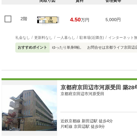
間取り図
賃料
管理費等
2階
4.50
5,000円
万円
礼金なし
更新料なし
一人暮らし
駐車場(近隣含)
インターネット
おすすめポイント
ゆったり単身8帖。 お問合せは京都ライフ京田辺店07
京都府京田辺市河原受田 築28年
京都府京田辺市河原受田
近鉄京都線 新田辺駅 徒歩4分
片町線 京田辺駅 徒歩9分