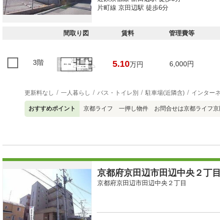
片町線 京田辺駅 徒歩6分
間取り図
賃料
管理費等
3階
5.10
6,000円
万円
更新料なし
一人暮らし
バス・トイレ別
駐車場(近隣含)
インター
おすすめポイント
京都ライフ 一押し物件 お問合せは京都ライフ京田辺店
京都府京田辺市田辺中央２丁目 
京都府京田辺市田辺中央２丁目