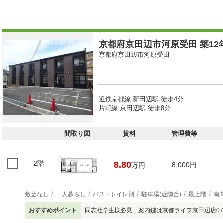
京都府京田辺市河原受田 築12年
京都府京田辺市河原受田
近鉄京都線 新田辺駅 徒歩4分
片町線 京田辺駅 徒歩8分
間取り図
賃料
管理費等
2階
8.80
8,000円
万円
敷金なし
一人暮らし
バス・トイレ別
駐車場(近隣含)
最上階
南
おすすめポイント
同志社学生様必見 案内鍵は京都ライフ京田辺店0774