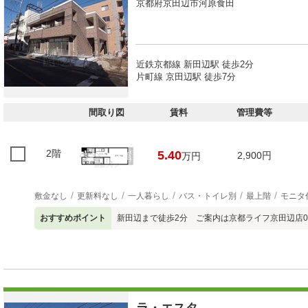
京都府京田辺市河原食田
近鉄京都線 新田辺駅 徒歩2分
片町線 京田辺駅 徒歩7分
間取り図
賃料
管理費等
2階
5.40
2,900円
万円
敷金なし
更新料なし
一人暮らし
バス・トイレ別
最上階
モニタ
おすすめポイント
新田辺まで徒歩2分 ご案内は京都ライフ京田辺店0774