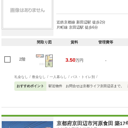
近鉄京都線 新田辺駅 徒歩2分
片町線 京田辺駅 徒歩6分
間取り図
賃料
管理費等
2階
3.50
万円
-
礼金なし
敷金なし
一人暮らし
バス・トイレ別
おすすめポイント
駅近物件 お問合せは京都ライフ京田辺店まで。 
京都府京田辺市河原食田 築17年