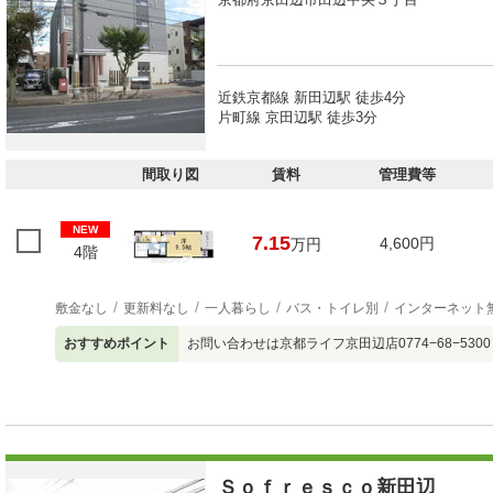
近鉄京都線 新田辺駅 徒歩4分
片町線 京田辺駅 徒歩3分
間取り図
賃料
管理費等
NEW
7.15
4,600円
万円
4階
敷金なし
更新料なし
一人暮らし
バス・トイレ別
インターネット
おすすめポイント
お問い合わせは京都ライフ京田辺店0774−68−530
Ｓｏｆｒｅｓｃｏ新田辺