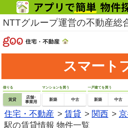
NTTグループ運営の不動産総合
スマート
借りる
マンションを買う
一戸建てを買う
店舗･
賃貸
新築
中古
新築
中古
事業用
住宅・不動産
>
賃貸
>
関西
>
京
駅の賃貸情報 物件一覧