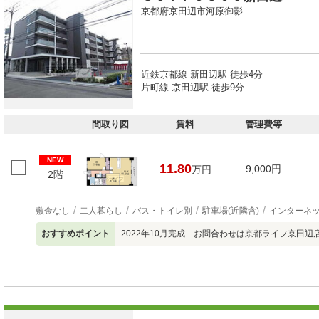
京都府京田辺市河原御影
近鉄京都線 新田辺駅 徒歩4分
片町線 京田辺駅 徒歩9分
間取り図
賃料
管理費等
NEW
11.80
9,000円
万円
2階
敷金なし
二人暮らし
バス・トイレ別
駐車場(近隣含)
インターネ
おすすめポイント
2022年10月完成 お問合わせは京都ライフ京田辺店 [07