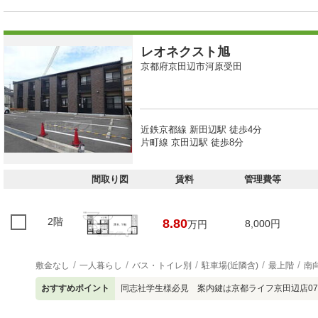
レオネクスト旭
京都府京田辺市河原受田
近鉄京都線 新田辺駅 徒歩4分
片町線 京田辺駅 徒歩8分
間取り図
賃料
管理費等
2階
8.80
8,000円
万円
敷金なし
一人暮らし
バス・トイレ別
駐車場(近隣含)
最上階
南
おすすめポイント
同志社学生様必見 案内鍵は京都ライフ京田辺店0774