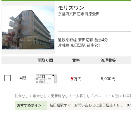
モリスワン
京都府京田辺市河原受田
近鉄京都線 新田辺駅 徒歩4分
片町線 京田辺駅 徒歩9分
間取り図
賃料
管理費等
4階
5
5,000円
万円
礼金なし
敷金なし
更新料なし
一人暮らし
バス・トイレ別
駐車
おすすめポイント
新田辺駅すぐ お問い合わせは京田辺店ＴＥＬ 0774