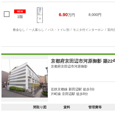
NEW
6.90
8,000円
万円
1階
敷金なし
一人暮らし
バス・トイレ別
モニタ付インターホン
室内
京都府京田辺市河原御影 築22年
京都府京田辺市河原御影
近鉄京都線 新田辺駅 徒歩3分
片町線 京田辺駅 徒歩8分
間取り図
賃料
管理費等