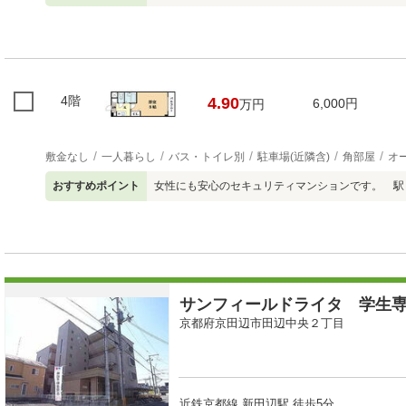
4階
4.90
6,000円
万円
敷金なし
一人暮らし
バス・トイレ別
駐車場(近隣含)
角部屋
オ
おすすめポイント
女性にも安心のセキュリティマンションです。 駅
サンフィールドライタ 学生
京都府京田辺市田辺中央２丁目
近鉄京都線 新田辺駅 徒歩5分