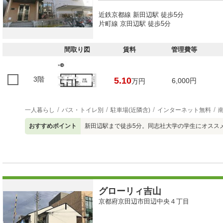
近鉄京都線 新田辺駅 徒歩5分
片町線 京田辺駅 徒歩5分
間取り図
賃料
管理費等
3階
5.10
6,000円
万円
一人暮らし
バス・トイレ別
駐車場(近隣含)
インターネット無料
おすすめポイント
新田辺駅まで徒歩5分。同志社大学の学生にオススメで
グローリィ吉山
京都府京田辺市田辺中央４丁目