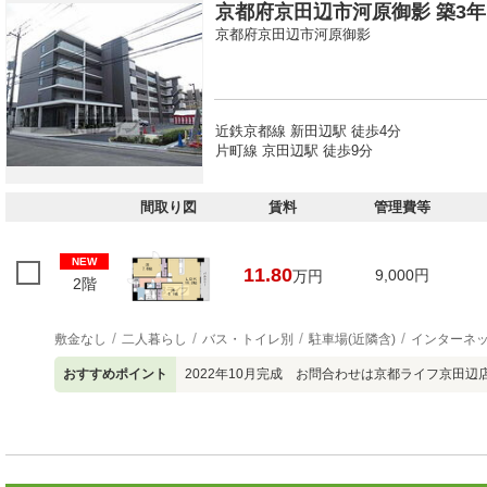
京都府京田辺市河原御影 築3年1
京都府京田辺市河原御影
近鉄京都線 新田辺駅 徒歩4分
片町線 京田辺駅 徒歩9分
間取り図
賃料
管理費等
NEW
11.80
9,000円
万円
2階
敷金なし
二人暮らし
バス・トイレ別
駐車場(近隣含)
インターネ
おすすめポイント
2022年10月完成 お問合わせは京都ライフ京田辺店 [07