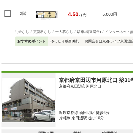
2階
4.50
5,000円
万円
礼金なし
更新料なし
一人暮らし
駐車場(近隣含)
インターネット
おすすめポイント
ゆったり単身8帖。 お問合せは京都ライフ京田辺店07
京都府京田辺市河原北口 築31年
京都府京田辺市河原北口
近鉄京都線 新田辺駅 徒歩4分
片町線 京田辺駅 徒歩10分