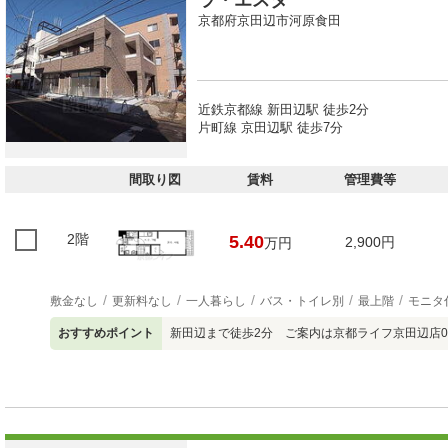
ラ・エスタ
京都府京田辺市河原食田
近鉄京都線 新田辺駅 徒歩2分
片町線 京田辺駅 徒歩7分
間取り図
賃料
管理費等
2階
5.40
2,900円
万円
敷金なし
更新料なし
一人暮らし
バス・トイレ別
最上階
モニタ
おすすめポイント
新田辺まで徒歩2分 ご案内は京都ライフ京田辺店0774