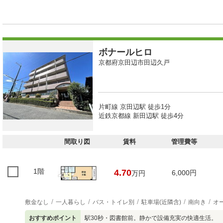
ボナールヒロ
京都府京田辺市田辺久戸
片町線 京田辺駅 徒歩1分
近鉄京都線 新田辺駅 徒歩4分
間取り図
賃料
管理費等
1階
4.70
6,000円
万円
敷金なし
一人暮らし
バス・トイレ別
駐車場(近隣含)
南向き
オ
おすすめポイント
駅30秒・図書館前。静かで設備充実の快適生活。