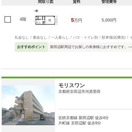
間取り図
賃料
管理費等
4階
5
5,000円
万円
礼金なし
敷金なし
一人暮らし
バス・トイレ別
駐車場(近隣含)
おすすめポイント
新田辺駅周辺でお探しの単身様におすすめです。--パ
モリスワン
京都府京田辺市河原受田
近鉄京都線 新田辺駅 徒歩4分
片町線 京田辺駅 徒歩9分