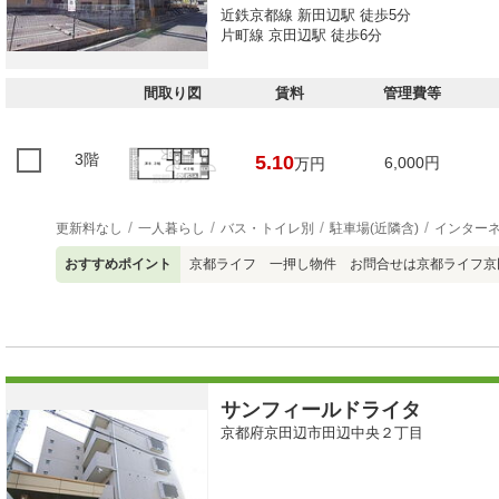
近鉄京都線 新田辺駅 徒歩5分
片町線 京田辺駅 徒歩6分
間取り図
賃料
管理費等
3階
5.10
6,000円
万円
更新料なし
一人暮らし
バス・トイレ別
駐車場(近隣含)
インター
おすすめポイント
京都ライフ 一押し物件 お問合せは京都ライフ京田辺店
サンフィールドライタ
京都府京田辺市田辺中央２丁目