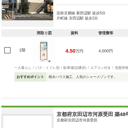
近鉄京都線 新田辺駅 徒歩5分
片町線 京田辺駅 徒歩2分
間取り図
賃料
管理費等
1階
4.50
4,000円
万円
一人暮らし
バス・トイレ別
駐車場(近隣含)
エアコン付き
洗面所
おすすめポイント
積水ハウス施工、人気のシャーメゾンです。
京都府京田辺市河原受田 築48年
京都府京田辺市河原受田