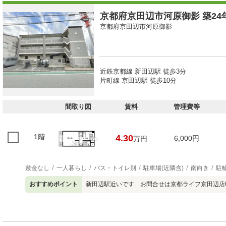
京都府京田辺市河原御影 築24年
京都府京田辺市河原御影
近鉄京都線 新田辺駅 徒歩3分
片町線 京田辺駅 徒歩10分
間取り図
賃料
管理費等
1階
4.30
6,000円
万円
敷金なし
一人暮らし
バス・トイレ別
駐車場(近隣含)
南向き
駐
おすすめポイント
新田辺駅近いです お問合せは京都ライフ京田辺店077