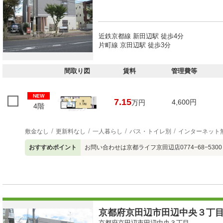
近鉄京都線 新田辺駅 徒歩4分
片町線 京田辺駅 徒歩3分
間取り図
賃料
管理費等
NEW
7.15
4,600円
万円
4階
敷金なし
更新料なし
一人暮らし
バス・トイレ別
インターネット
おすすめポイント
お問い合わせは京都ライフ京田辺店0774−68−530
京都府京田辺市田辺中央３丁目 
京都府京田辺市田辺中央３丁目