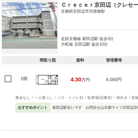
Ｃｒｅｃｅｒ京田辺（クレセ
京都府京田辺市河原御影
近鉄京都線 新田辺駅 徒歩3分
片町線 京田辺駅 徒歩10分
間取り図
賃料
管理費等
1階
4.30
6,000円
万円
敷金なし
一人暮らし
バス・トイレ別
駐車場(近隣含)
南向き
駐
おすすめポイント
新田辺駅近いです お問合せは京都ライフ京田辺店077