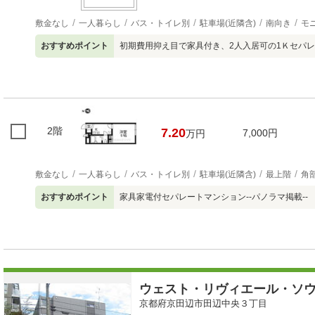
敷金なし
一人暮らし
バス・トイレ別
駐車場(近隣含)
南向き
モ
おすすめポイント
初期費用抑え目で家具付き、2人入居可の1Ｋセパレー
2階
7.20
7,000円
万円
敷金なし
一人暮らし
バス・トイレ別
駐車場(近隣含)
最上階
角
おすすめポイント
家具家電付セパレートマンション--パノラマ掲載--
ウェスト・リヴィエール・ソ
京都府京田辺市田辺中央３丁目