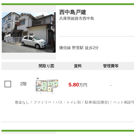
西中島戸建
兵庫県姫路市西中島
播但線 野里駅 徒歩2分
間取り図
賃料
管理費等
2階
5.80
万円
-
敷金なし
ファミリー
バス・トイレ別
駐車場(近隣含)
ペット相談