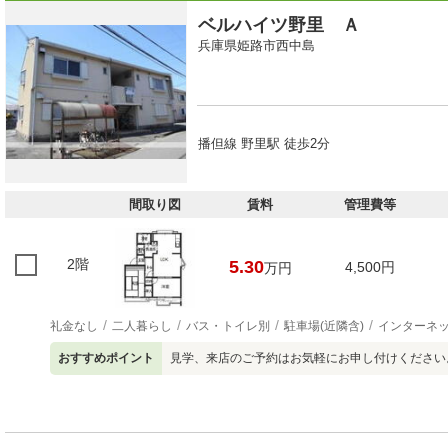
ベルハイツ野里 Ａ
兵庫県姫路市西中島
播但線 野里駅 徒歩2分
間取り図
賃料
管理費等
2階
5.30
4,500円
万円
礼金なし
二人暮らし
バス・トイレ別
駐車場(近隣含)
インターネ
おすすめポイント
見学、来店のご予約はお気軽にお申し付けください