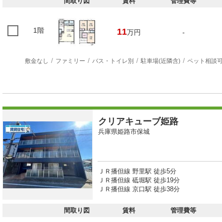
間取り図
賃料
管理費等
1階
11
万円
-
敷金なし
ファミリー
バス・トイレ別
駐車場(近隣含)
ペット相談
クリアキューブ姫路
兵庫県姫路市保城
ＪＲ播但線 野里駅 徒歩5分
ＪＲ播但線 砥堀駅 徒歩19分
ＪＲ播但線 京口駅 徒歩38分
間取り図
賃料
管理費等