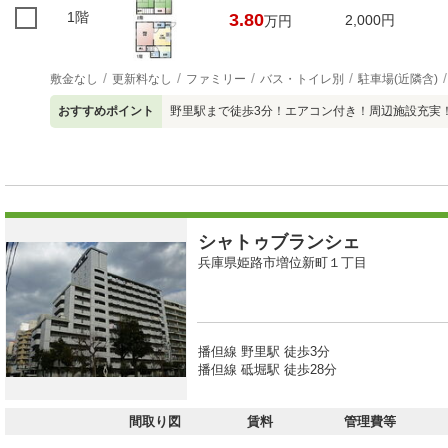
1階
3.80
2,000円
万円
敷金なし
更新料なし
ファミリー
バス・トイレ別
駐車場(近隣含)
おすすめポイント
野里駅まで徒歩3分！エアコン付き！周辺施設充実
シャトゥブランシェ
兵庫県姫路市増位新町１丁目
播但線 野里駅 徒歩3分
播但線 砥堀駅 徒歩28分
間取り図
賃料
管理費等