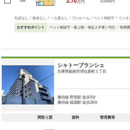
3階
2.70
3,000円
万円
礼金なし
敷金なし
一人暮らし
ワンルーム
ペット相談可
インタ
おすすめポイント
ペット相談可・最上階・保証人不要／代行 ・初期
シャトーブランシェ
兵庫県姫路市増位新町１丁目
播但線 野里駅 徒歩5分
播但線 砥堀駅 徒歩26分
間取り図
賃料
管理費等