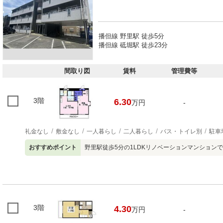
播但線 野里駅 徒歩5分
播但線 砥堀駅 徒歩23分
間取り図
賃料
管理費等
3階
6.30
万円
-
礼金なし
敷金なし
一人暮らし
二人暮らし
バス・トイレ別
駐車
おすすめポイント
野里駅徒歩5分の1LDKリノベーションマンション
3階
4.30
万円
-