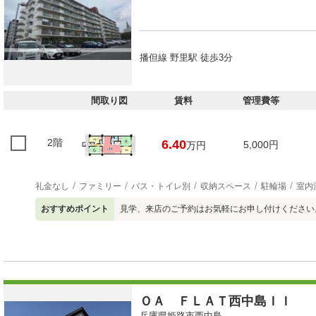
播但線 野里駅 徒歩3分
間取り図
賃料
管理費等
2階
6.40
5,000円
万円
礼金なし
ファミリー
バス・トイレ別
収納スペース
駐輪場
室内
おすすめポイント
見学、来店のご予約はお気軽にお申し付けください
ＯＡ ＦＬＡＴ西中島ＩＩ
兵庫県姫路市西中島