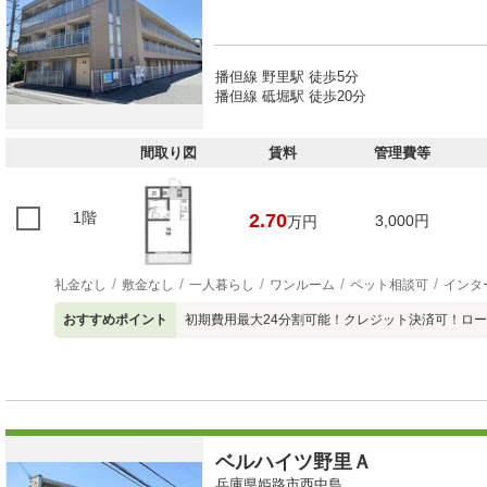
播但線 野里駅 徒歩5分
播但線 砥堀駅 徒歩20分
間取り図
賃料
管理費等
1階
2.70
3,000円
万円
礼金なし
敷金なし
一人暮らし
ワンルーム
ペット相談可
インタ
おすすめポイント
初期費用最大24分割可能！クレジット決済可！ロ
ベルハイツ野里Ａ
兵庫県姫路市西中島