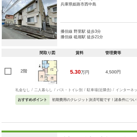
兵庫県姫路市西中島
播但線 野里駅 徒歩3分
播但線 砥堀駅 徒歩21分
間取り図
賃料
管理費等
2階
5.30
4,500円
万円
礼金なし
二人暮らし
バス・トイレ別
駐車場(近隣含)
インターネ
おすすめポイント
初期費用のクレジット決済可能です！諸条件につい