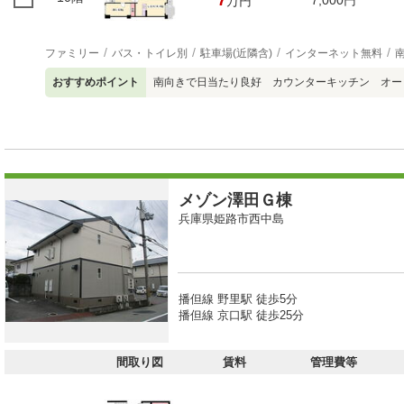
7
7,000円
万円
ファミリー
バス・トイレ別
駐車場(近隣含)
インターネット無料
おすすめポイント
南向きで日当たり良好 カウンターキッチン オー
メゾン澤田Ｇ棟
兵庫県姫路市西中島
播但線 野里駅 徒歩5分
播但線 京口駅 徒歩25分
間取り図
賃料
管理費等