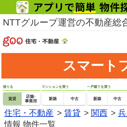
NTTグループ運営の不動産総合
スマート
借りる
マンションを買う
一戸建てを買う
店舗･
賃貸
新築
中古
新築
中古
事業用
住宅・不動産
>
賃貸
>
関西
>
兵
情報 物件一覧