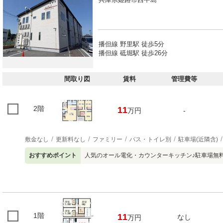
播但線 野里駅 徒歩5分
播但線 砥堀駅 徒歩26分
間取り図
賃料
管理費等
2階
11
万円
-
敷金なし
更新料なし
ファミリー
バス・トイレ別
駐車場(近隣含)
おすすめポイント
人気のオール電化・カウンターキッチン♪駐車場無
1階
11
なし
万円