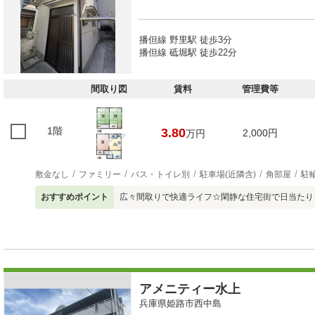
播但線 野里駅 徒歩3分
播但線 砥堀駅 徒歩22分
間取り図
賃料
管理費等
1階
3.80
2,000円
万円
敷金なし
ファミリー
バス・トイレ別
駐車場(近隣含)
角部屋
駐
おすすめポイント
広々間取りで快適ライフ☆閑静な住宅街で日当たり
アメニティー水上
兵庫県姫路市西中島