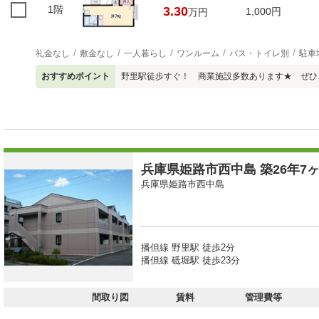
1階
3.30
1,000円
万円
礼金なし
敷金なし
一人暮らし
ワンルーム
バス・トイレ別
駐車
おすすめポイント
野里駅徒歩すぐ！ 商業施設多数あります★ ぜひ
兵庫県姫路市西中島 築26年7ヶ
兵庫県姫路市西中島
播但線 野里駅 徒歩2分
播但線 砥堀駅 徒歩23分
間取り図
賃料
管理費等