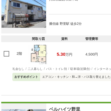
播但線 野里駅 徒歩2分
間取り図
賃料
管理費等
2階
5.30
4,500円
万円
礼金なし
二人暮らし
バス・トイレ別
駐車場(近隣含)
インターネ
おすすめポイント
エアコン・キッチン・和→洋・バス取り替えました
ベルハイツ野里