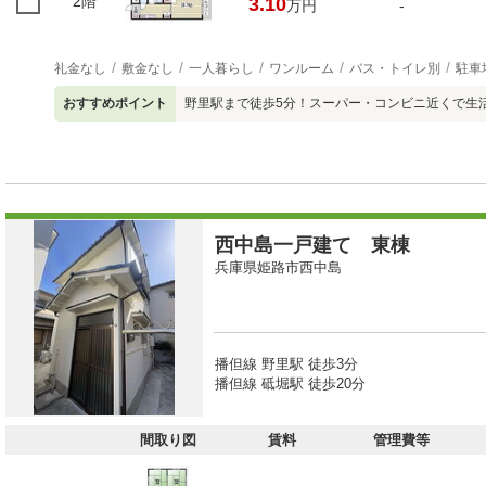
2階
3.10
万円
-
礼金なし
敷金なし
一人暮らし
ワンルーム
バス・トイレ別
駐車
おすすめポイント
野里駅まで徒歩5分！スーパー・コンビニ近くで生
西中島一戸建て 東棟
兵庫県姫路市西中島
播但線 野里駅 徒歩3分
播但線 砥堀駅 徒歩20分
間取り図
賃料
管理費等