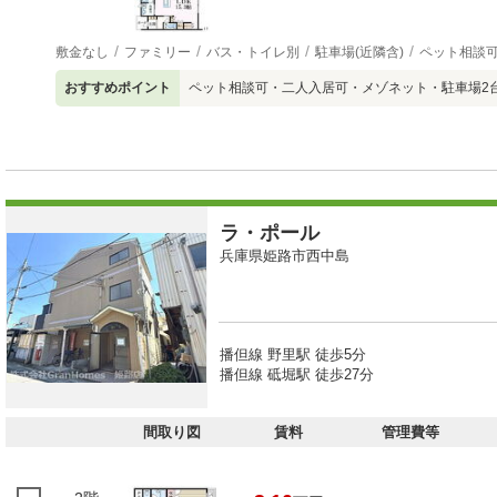
敷金なし
ファミリー
バス・トイレ別
駐車場(近隣含)
ペット相談
おすすめポイント
ペット相談可・二人入居可・メゾネット・駐車場2
ラ・ポール
兵庫県姫路市西中島
播但線 野里駅 徒歩5分
播但線 砥堀駅 徒歩27分
間取り図
賃料
管理費等