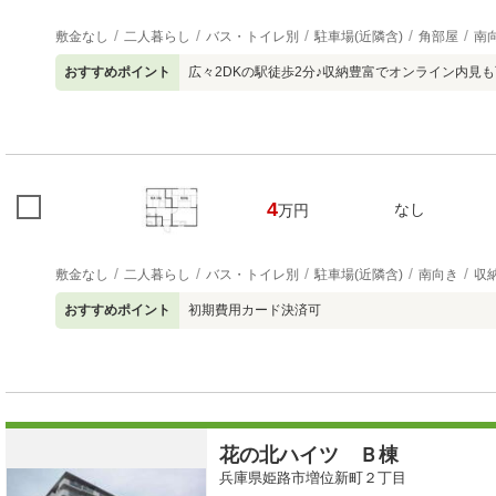
敷金なし
二人暮らし
バス・トイレ別
駐車場(近隣含)
角部屋
南
おすすめポイント
広々2DKの駅徒歩2分♪収納豊富でオンライン内見
4
なし
万円
敷金なし
二人暮らし
バス・トイレ別
駐車場(近隣含)
南向き
収
おすすめポイント
初期費用カード決済可
花の北ハイツ Ｂ棟
兵庫県姫路市増位新町２丁目