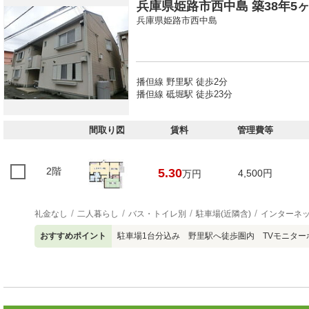
兵庫県姫路市西中島 築38年5ヶ
兵庫県姫路市西中島
播但線 野里駅 徒歩2分
播但線 砥堀駅 徒歩23分
間取り図
賃料
管理費等
2階
5.30
4,500円
万円
礼金なし
二人暮らし
バス・トイレ別
駐車場(近隣含)
インターネ
おすすめポイント
駐車場1台分込み 野里駅へ徒歩圏内 TVモニタ