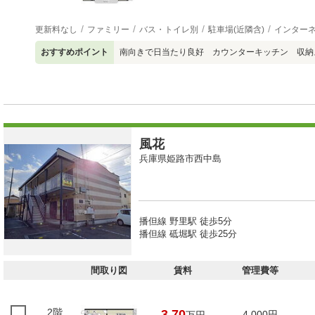
更新料なし
ファミリー
バス・トイレ別
駐車場(近隣含)
インター
おすすめポイント
南向きで日当たり良好 カウンターキッチン 収納
風花
兵庫県姫路市西中島
播但線 野里駅 徒歩5分
播但線 砥堀駅 徒歩25分
間取り図
賃料
管理費等
2階
3.70
4,000円