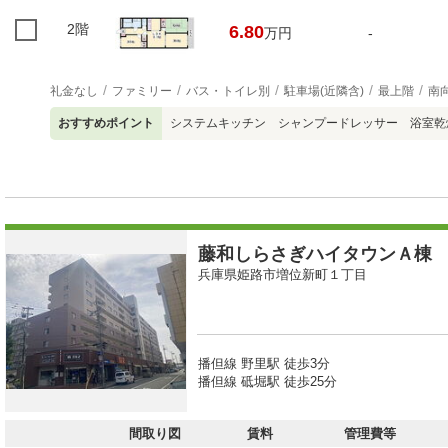
2階
6.80
万円
-
礼金なし
ファミリー
バス・トイレ別
駐車場(近隣含)
最上階
南
おすすめポイント
システムキッチン シャンプードレッサー 浴室乾
藤和しらさぎハイタウンＡ棟
兵庫県姫路市増位新町１丁目
播但線 野里駅 徒歩3分
播但線 砥堀駅 徒歩25分
間取り図
賃料
管理費等