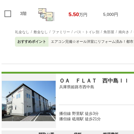
3階
5.50
5,000円
万円
礼金なし
敷金なし
ファミリー
バス・トイレ別
角部屋
南向き
おすすめポイント
エアコン完備☆オール洋室にリフォーム済み！都市
ＯＡ ＦＬＡＴ 西中島ＩＩ
兵庫県姫路市西中島
播但線 野里駅 徒歩3分
播但線 砥堀駅 徒歩21分