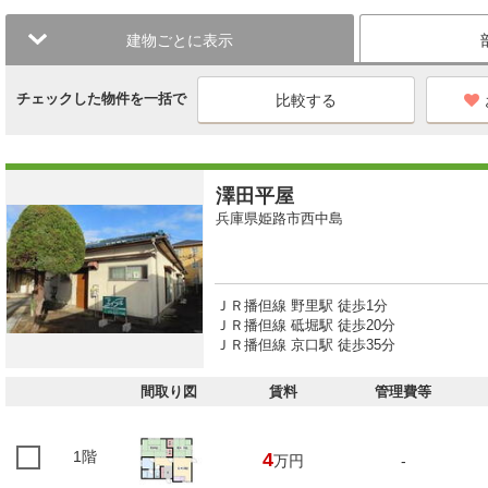
建物ごとに表示
チェックした物件を一括で
澤田平屋
兵庫県姫路市西中島
ＪＲ播但線 野里駅 徒歩1分
ＪＲ播但線 砥堀駅 徒歩20分
ＪＲ播但線 京口駅 徒歩35分
間取り図
賃料
管理費等
1階
4
万円
-