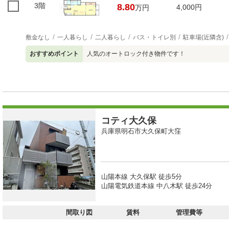
3階
8.80
4,000円
万円
敷金なし
一人暮らし
二人暮らし
バス・トイレ別
駐車場(近隣含)
おすすめポイント
人気のオートロック付き物件です！
コティ大久保
兵庫県明石市大久保町大窪
山陽本線 大久保駅 徒歩5分
山陽電気鉄道本線 中八木駅 徒歩24分
間取り図
賃料
管理費等