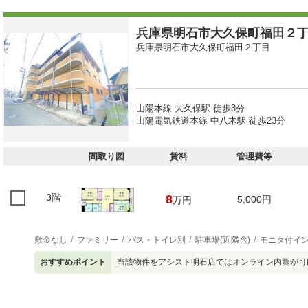
兵庫県明石市大久保町福田２丁目
兵庫県明石市大久保町福田２丁目
山陽本線 大久保駅 徒歩3分
山陽電気鉄道本線 中八木駅 徒歩23分
間取り図
賃料
管理費等
3階
8
5,000円
万円
敷金なし
ファミリー
バス・トイレ別
駐車場(近隣含)
モニタ付イ
おすすめポイント
当該物件をアシスト明石店ではオンライン内覧が可