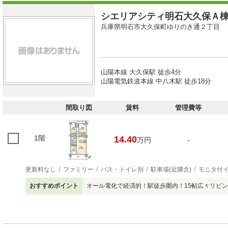
シエリアシティ明石大久保Ａ
兵庫県明石市大久保町ゆりのき通２丁目
山陽本線 大久保駅 徒歩4分
山陽電気鉄道本線 中八木駅 徒歩18分
間取り図
賃料
管理費等
1階
14.40
万円
-
更新料なし
ファミリー
バス・トイレ別
駐車場(近隣含)
モニタ付
おすすめポイント
オール電化で経済的！駅徒歩圏内！15帖広々リビ