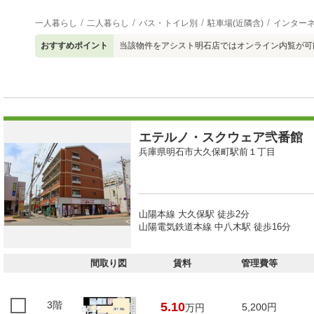
一人暮らし
二人暮らし
バス・トイレ別
駐車場(近隣含)
インター
おすすめポイント
当該物件をアシスト明石店ではオンライン内覧が可
エテルノ・スクウェア弐番館
兵庫県明石市大久保町駅前１丁目
山陽本線 大久保駅 徒歩2分
山陽電気鉄道本線 中八木駅 徒歩16分
間取り図
賃料
管理費等
3階
5.10
5,200円
万円