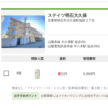
ステイツ明石大久保
兵庫県明石市大久保町福田２丁目
山陽本線 大久保駅 徒歩4分
山陽電気鉄道本線 中八木駅 徒歩24分
間取り図
賃料
管理費等
3階
8
5,000円
万円
敷金なし
ファミリー
バス・トイレ別
駐車場(近隣含)
最上階
モ
おすすめポイント
お部屋探しはメイキハウジングにお任せ下さい☆山