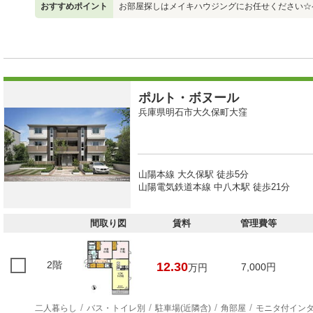
おすすめポイント
お部屋探しはメイキハウジングにお任せください☆
ポルト・ボヌール
兵庫県明石市大久保町大窪
山陽本線 大久保駅 徒歩5分
山陽電気鉄道本線 中八木駅 徒歩21分
間取り図
賃料
管理費等
2階
12.30
7,000円
万円
二人暮らし
バス・トイレ別
駐車場(近隣含)
角部屋
モニタ付イン