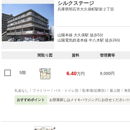
シルクステージ
兵庫県明石市大久保町駅前２丁目
山陽本線 大久保駅 徒歩5分
山陽電気鉄道本線 中八木駅 徒歩24分
間取り図
賃料
管理費等
5階
6.40
8,000円
万円
礼金なし
ファミリー
バス・トイレ別
駐車場(近隣含)
最上階
角
おすすめポイント
お部屋探しはメイキハウジングにお任せください☆