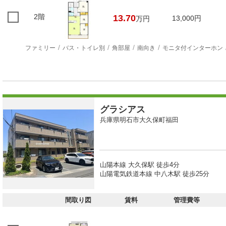
2階
13.70
13,000円
万円
ファミリー
バス・トイレ別
角部屋
南向き
モニタ付インターホン
グラシアス
兵庫県明石市大久保町福田
山陽本線 大久保駅 徒歩4分
山陽電気鉄道本線 中八木駅 徒歩25分
間取り図
賃料
管理費等