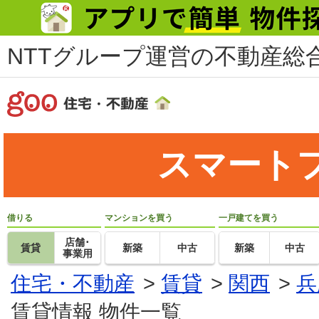
NTTグループ運営の不動産総合
スマート
借りる
マンションを買う
一戸建てを買う
店舗･
賃貸
新築
中古
新築
中古
事業用
住宅・不動産
>
賃貸
>
関西
>
兵
賃貸情報 物件一覧