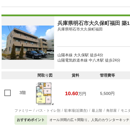
兵庫県明石市大久保町福田 築15
兵庫県明石市大久保町福田
山陽本線 大久保駅 徒歩4分
山陽電気鉄道本線 中八木駅 徒歩24分
間取り図
賃料
管理費等
3階
10.60
5,500円
万円
ファミリー
バス・トイレ別
駐車場(近隣含)
最上階
角部屋
モニ
おすすめポイント
オール洋間の広々間取り。人気のカウンターキッチ