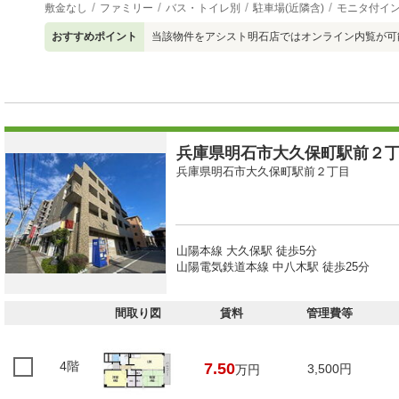
敷金なし
ファミリー
バス・トイレ別
駐車場(近隣含)
モニタ付イ
おすすめポイント
当該物件をアシスト明石店ではオンライン内覧が可
兵庫県明石市大久保町駅前２丁目
兵庫県明石市大久保町駅前２丁目
山陽本線 大久保駅 徒歩5分
山陽電気鉄道本線 中八木駅 徒歩25分
間取り図
賃料
管理費等
4階
7.50
3,500円
万円