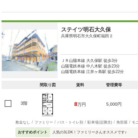
ステイツ明石大久保
兵庫県明石市大久保町福田２
ＪＲ山陽本線 大久保駅 徒歩3分
山陽電鉄本線 中八木駅 徒歩23分
山陽電鉄本線 江井ヶ島駅 徒歩22分
間取り図
賃料
管理費等
3階
8
5,000円
万円
敷金なし
ファミリー
バス・トイレ別
駐車場(近隣含)
角部屋
モ
おすすめポイント
人気の3LDK！ファミリーさんオススメです♪