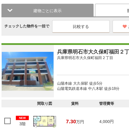
建物ごとに表示
チェックした物件を一括で
兵庫県明石市大久保町福田２丁目
兵庫県明石市大久保町福田２丁目
山陽本線 大久保駅 徒歩5分
山陽電気鉄道本線 中八木駅 徒歩18分
間取り図
賃料
管理費等
NEW
7.30
4,000円
万円
3階