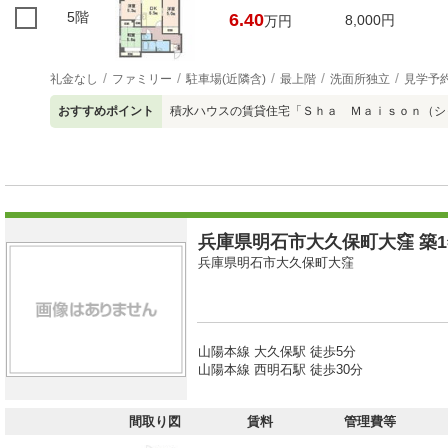
5階
6.40
8,000円
万円
礼金なし
ファミリー
駐車場(近隣含)
最上階
洗面所独立
見学予
おすすめポイント
積水ハウスの賃貸住宅「Ｓｈａ Ｍａｉｓｏｎ（シ
兵庫県明石市大久保町大窪 築1
兵庫県明石市大久保町大窪
山陽本線 大久保駅 徒歩5分
山陽本線 西明石駅 徒歩30分
間取り図
賃料
管理費等