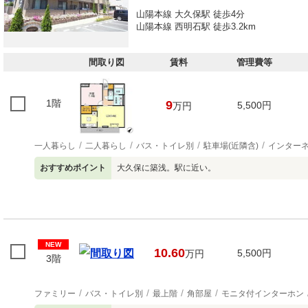
山陽本線 大久保駅 徒歩4分
山陽本線 西明石駅 徒歩3.2km
間取り図
賃料
管理費等
1階
9
5,500円
万円
一人暮らし
二人暮らし
バス・トイレ別
駐車場(近隣含)
インター
おすすめポイント
大久保に築浅。駅に近い。
NEW
10.60
5,500円
万円
3階
ファミリー
バス・トイレ別
最上階
角部屋
モニタ付インターホン