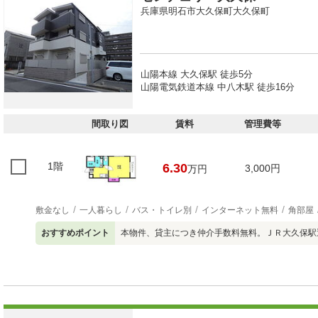
兵庫県明石市大久保町大久保町
山陽本線 大久保駅 徒歩5分
山陽電気鉄道本線 中八木駅 徒歩16分
間取り図
賃料
管理費等
1階
6.30
3,000円
万円
敷金なし
一人暮らし
バス・トイレ別
インターネット無料
角部屋
おすすめポイント
本物件、貸主につき仲介手数料無料。ＪＲ大久保駅