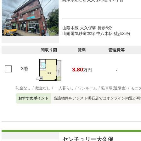
山陽本線 大久保駅 徒歩5分
山陽電気鉄道本線 中八木駅 徒歩23分
間取り図
賃料
管理費等
3階
3.80
万円
-
礼金なし
敷金なし
一人暮らし
ワンルーム
駐車場(近隣含)
モニ
おすすめポイント
当該物件をアシスト明石店ではオンライン内覧が可
センチュリー大久保