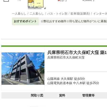
一人暮らし
二人暮らし
バス・トイレ別
駐車場(近隣含)
インター
おすすめポイント
☆弊社おすすめ物件☆待ち望んだ物件がついに募集
兵庫県明石市大久保町大窪 築1
兵庫県明石市大久保町大窪
山陽本線 大久保駅 徒歩5分
山陽電気鉄道本線 中八木駅 徒歩25分
間取り図
賃料
管理費等