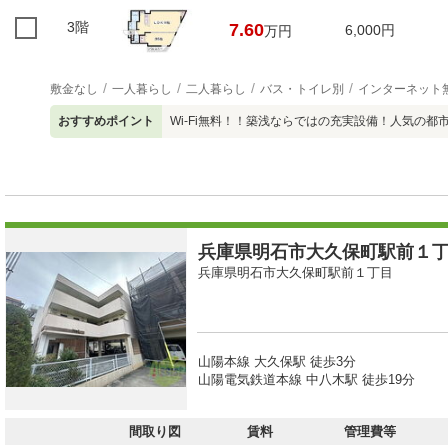
3階
7.60
6,000円
万円
敷金なし
一人暮らし
二人暮らし
バス・トイレ別
インターネット
おすすめポイント
Wi-Fi無料！！築浅ならではの充実設備！人気の
兵庫県明石市大久保町駅前１丁目
兵庫県明石市大久保町駅前１丁目
山陽本線 大久保駅 徒歩3分
山陽電気鉄道本線 中八木駅 徒歩19分
間取り図
賃料
管理費等