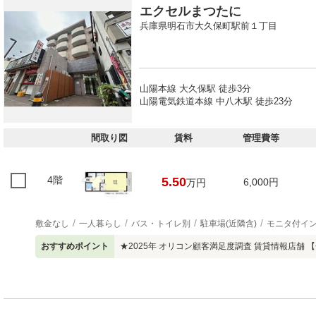
エクセルまつたに
兵庫県明石市大久保町駅前１丁目
山陽本線 大久保駅 徒歩3分
山陽電気鉄道本線 中八木駅 徒歩23分
間取り図
賃料
管理費等
4階
5.50
6,000円
万円
敷金なし
一人暮らし
バス・トイレ別
駐車場(近隣含)
モニタ付イ
おすすめポイント
★2025年 オリコン顧客満足度調査 賃貸情報店舗