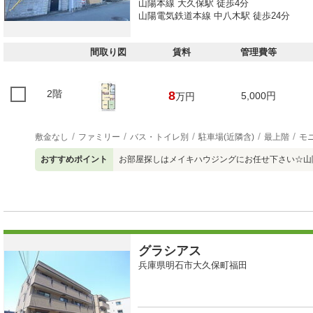
山陽本線 大久保駅 徒歩4分
山陽電気鉄道本線 中八木駅 徒歩24分
間取り図
賃料
管理費等
2階
8
5,000円
万円
敷金なし
ファミリー
バス・トイレ別
駐車場(近隣含)
最上階
モ
おすすめポイント
お部屋探しはメイキハウジングにお任せ下さい☆山
グラシアス
兵庫県明石市大久保町福田