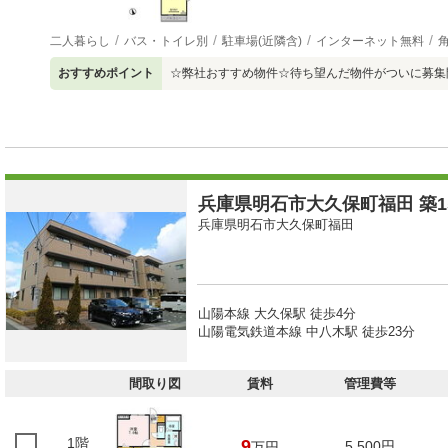
二人暮らし
バス・トイレ別
駐車場(近隣含)
インターネット無料
おすすめポイント
☆弊社おすすめ物件☆待ち望んだ物件がついに募集
兵庫県明石市大久保町福田 築15
兵庫県明石市大久保町福田
山陽本線 大久保駅 徒歩4分
山陽電気鉄道本線 中八木駅 徒歩23分
間取り図
賃料
管理費等
1階
9
5,500円
万円