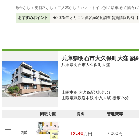
敷金なし
更新料なし
二人暮らし
バス・トイレ別
駐車場(近隣含)
おすすめポイント
★2025年 オリコン顧客満足度調査 賃貸情報店舗
兵庫県明石市大久保町大窪 築9年
兵庫県明石市大久保町大窪
山陽本線 大久保駅 徒歩5分
山陽電気鉄道本線 中八木駅 徒歩25分
間取り図
賃料
管理費等
2階
12.30
7,000円
万円