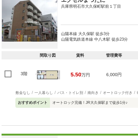
エクセルまつたに
兵庫県明石市大久保町駅前１丁目
山陽本線 大久保駅 徒歩3分
山陽電気鉄道本線 中八木駅 徒歩23分
間取り図
賃料
管理費等
3階
5.50
6,000円
万円
敷金なし
一人暮らし
バス・トイレ別
南向き
オートロック付き
おすすめポイント
オートロック完備！JR大久保駅まで徒歩1分♪