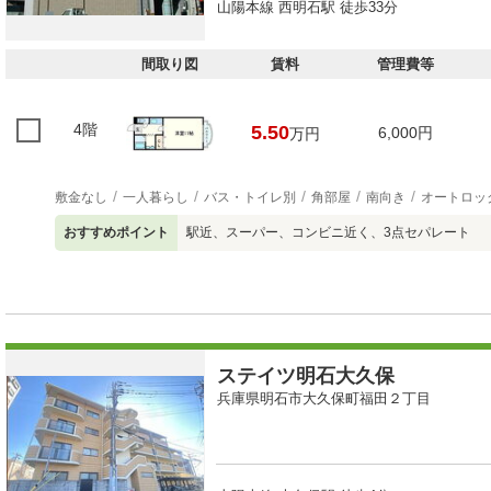
山陽本線 西明石駅 徒歩33分
間取り図
賃料
管理費等
4階
5.50
6,000円
万円
敷金なし
一人暮らし
バス・トイレ別
角部屋
南向き
オートロッ
おすすめポイント
駅近、スーパー、コンビニ近く、3点セパレート
ステイツ明石大久保
兵庫県明石市大久保町福田２丁目