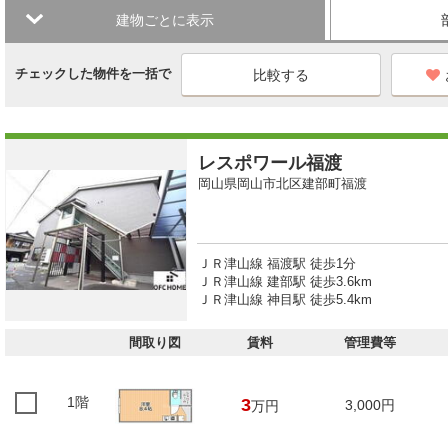
建物ごとに表示
チェックした物件を一括で
レスポワール福渡
岡山県岡山市北区建部町福渡
ＪＲ津山線 福渡駅 徒歩1分
ＪＲ津山線 建部駅 徒歩3.6km
ＪＲ津山線 神目駅 徒歩5.4km
間取り図
賃料
管理費等
1階
3
3,000円
万円