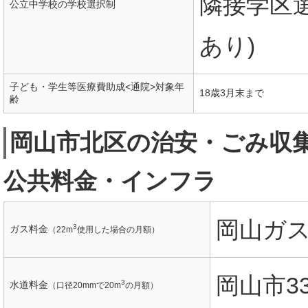
隣接学区
公立中学校の学校選択制
あり)
子ども・学生等医療費助成<通院>対象年
18歳3月末まで
齢
岡山市北区の治安・ごみ収
公共料金・インフラ
岡山ガス
3
ガス料金
（22m
使用した場合の月額）
岡山市33
3
水道料金
（口径20mmで20m
の月額）