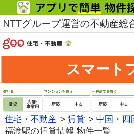
NTTグループ運営の不動産総合
スマート
借りる
マンションを買う
一戸建てを買う
店舗･
賃貸
新築
中古
新築
中古
事業用
住宅・不動産
>
賃貸
>
中国・四
福渡駅の賃貸情報 物件一覧