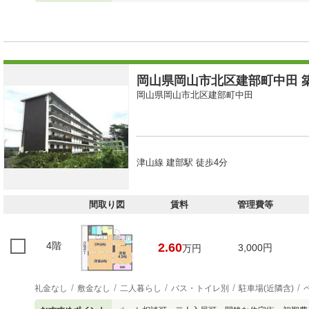
岡山県岡山市北区建部町中田 築
岡山県岡山市北区建部町中田
津山線 建部駅 徒歩4分
間取り図
賃料
管理費等
4階
2.60
3,000円
万円
礼金なし
敷金なし
二人暮らし
バス・トイレ別
駐車場(近隣含)