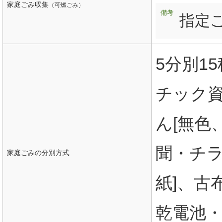
家庭ごみ収集
（可燃ごみ）
備考
指定
5分別1
チック資
ん[無色
聞・チ
家庭ごみの分別方式
紙]、古
乾電池