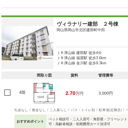
ヴィラナリー建部 ２号棟
岡山県岡山市北区建部町中田
ＪＲ津山線 建部駅 徒歩4分
ＪＲ津山線 福渡駅 徒歩3.6km
ＪＲ津山線 金川駅 徒歩9.3km
間取り図
賃料
管理費等
4階
2.70
3,000円
万円
礼金なし
敷金なし
二人暮らし
バス・トイレ別
駐車場(近隣含)
ペット相談可・二人入居可・角部屋・フリーレント
おすすめポイント
可・高齢者相談・初期費用カード決済可