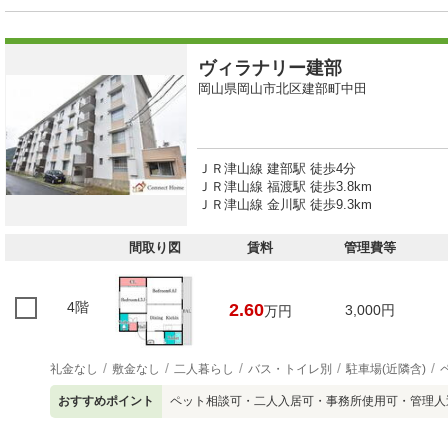
ヴィラナリー建部
岡山県岡山市北区建部町中田
ＪＲ津山線 建部駅 徒歩4分
ＪＲ津山線 福渡駅 徒歩3.8km
ＪＲ津山線 金川駅 徒歩9.3km
間取り図
賃料
管理費等
4階
2.60
3,000円
万円
礼金なし
敷金なし
二人暮らし
バス・トイレ別
駐車場(近隣含)
おすすめポイント
ペット相談可・二人入居可・事務所使用可・管理人