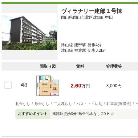
ヴィラナリー建部１号棟
岡山県岡山市北区建部町中田
津山線 建部駅 徒歩4分
津山線 福渡駅 徒歩3.2km
間取り図
賃料
管理費等
4階
2.60
3,000円
万円
礼金なし
敷金なし
二人暮らし
バス・トイレ別
駐車場(近隣含)
おすすめポイント
建部駅徒歩3分!!敷金礼金なし2ＤＫ☆