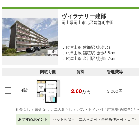
ヴィラナリー建部
岡山県岡山市北区建部町中田
ＪＲ津山線 建部駅 徒歩5分
ＪＲ津山線 福渡駅 徒歩3.8km
ＪＲ津山線 金川駅 徒歩8.7km
間取り図
賃料
管理費等
4階
2.60
3,000円
万円
礼金なし
敷金なし
二人暮らし
バス・トイレ別
駐車場(近隣含)
おすすめポイント
ペット相談可・二人入居可・事務所使用可・日当り