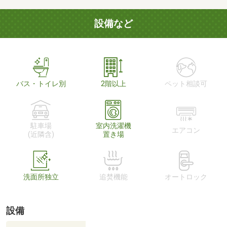
設備など
バス・トイレ別
2階以上
ペット相談可
駐車場
室内洗濯機
エアコン
(近隣含)
置き場
洗面所独立
追焚機能
オートロック
設備