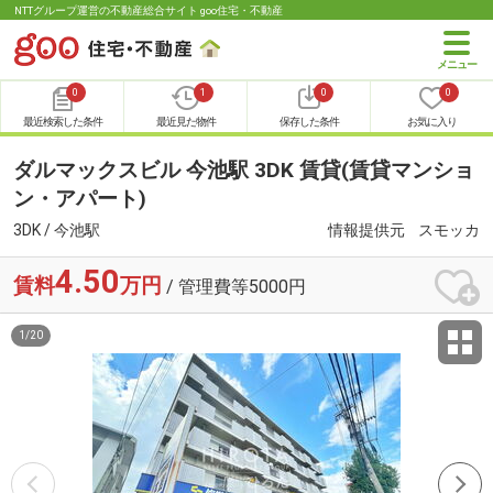
NTTグループ運営の不動産総合サイト goo住宅・不動産
0
1
0
0
最近検索した条件
最近見た物件
保存した条件
お気に入り
ダルマックスビル 今池駅 3DK 賃貸(賃貸マンショ
ン・アパート)
3DK / 今池駅
情報提供元
スモッカ
4.50
賃料
万円
/ 管理費等5000円
1
/
20