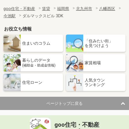
goo住宅・不動産
賃貸
福岡県
北九州市
八幡西区
今池駅
ダルマックスビル 3DK
お役立ち情報
「住みたい街」
住まいのコラム
を見つけよう
暮らしのデータ
家賃相場
(補助金・助成金情報)
人気タウン
住宅ローン
ランキング
ページトップに戻る
goo住宅・不動産