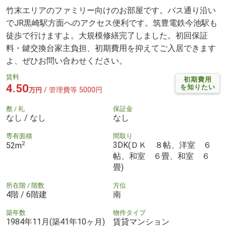
竹末エリアのファミリー向けのお部屋です。バス通り沿い
でJR黒崎駅方面へのアクセス便利です。筑豊電鉄今池駅も
徒歩で行けますよ。大規模修繕完了しました。初回保証
料・鍵交換台家主負担、初期費用を抑えてご入居できます
よ、ぜひお問い合わせください。
賃料
初期費用
4.50
を知りたい
/ 管理費等 5000円
万円
敷 / 礼
保証金
なし / なし
なし
専有面積
間取り
2
3DK(ＤＫ ８帖、洋室 ６
52m
帖、和室 ６畳、和室 ６
畳)
所在階 / 階数
方位
4階 / 6階建
南
築年数
物件タイプ
1984年11月(築41年10ヶ月)
賃貸マンション