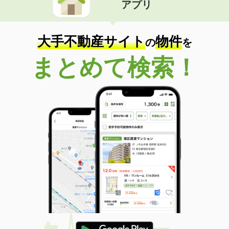
アプリ
大手不動産サイト
物件
の
を
まとめて検索！