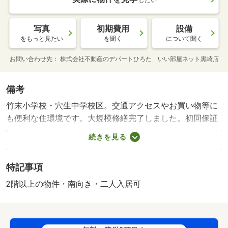
写真
初期費用
設備
をもっと見たい
を聞く
について聞く
お問い合わせ先
株式会社不動産のデパートひろた いい部屋ネット黒崎店
備考
竹末小学校・穴生中学校区。交通アクセスやお買い物等に
も便利な住環境です。大規模修繕完了しました。初回保証
料・鍵交換台家主負担、初期費用を抑えてご入居できます
続きを見る
よ、ぜひお問い合わせください。 更新料：２２，０００
円 駐車場備考：空有 ５，５００円 空き台数 １台/仲
特記事項
介手数料 49500円
2階以上の物件・南向き・二人入居可