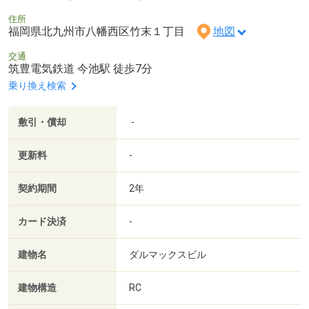
住所
福岡県北九州市八幡西区竹末１丁目
地図
交通
筑豊電気鉄道 今池駅 徒歩7分
乗り換え検索
敷引・償却
-
更新料
-
契約期間
2年
カード決済
-
建物名
ダルマックスビル
建物構造
RC