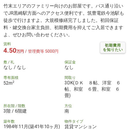
竹末エリアのファミリー向けのお部屋です。バス通り沿い
でJR黒崎駅方面へのアクセス便利です。筑豊電鉄今池駅も
徒歩で行けますよ。大規模修繕完了しました。初回保証
料・鍵交換台家主負担、初期費用を抑えてご入居できます
よ、ぜひお問い合わせください。
賃料
初期費用
4.50
を知りたい
/ 管理費等 5000円
万円
敷 / 礼
保証金
なし / なし
なし
専有面積
間取り
2
3DK(ＤＫ ８帖、洋室 ６
52m
帖、和室 ６畳、和室 ６
畳)
所在階 / 階数
方位
3階 / 6階建
南
築年数
物件タイプ
1984年11月(築41年10ヶ月)
賃貸マンション