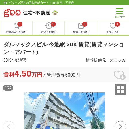
NTTグループ運営の不動産総合サイト goo住宅・不動産
0
1
0
0
最近検索した条件
最近見た物件
保存した条件
お気に入り
ダルマックスビル 今池駅 3DK 賃貸(賃貸マンショ
ン・アパート)
3DK / 今池駅
情報提供元
スモッカ
4.50
賃料
万円
/ 管理費等5000円
1
/
20