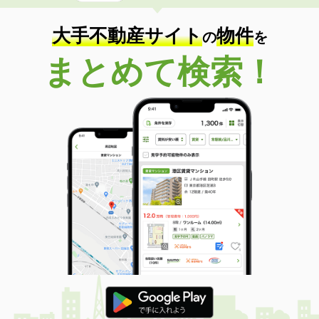
大手不動産サイト
物件
の
を
まとめて検索！