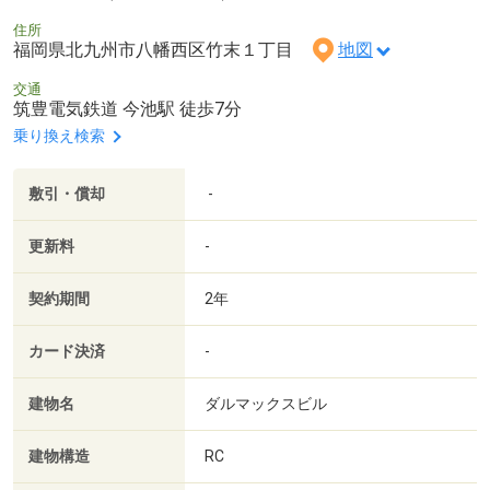
住所
福岡県北九州市八幡西区竹末１丁目
地図
交通
筑豊電気鉄道 今池駅 徒歩7分
乗り換え検索
敷引・償却
-
更新料
-
契約期間
2年
カード決済
-
建物名
ダルマックスビル
建物構造
RC