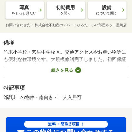
写真
初期費用
設備
をもっと見たい
を聞く
について聞く
お問い合わせ先
株式会社不動産のデパートひろた いい部屋ネット黒崎店
備考
竹末小学校・穴生中学校区。交通アクセスやお買い物等に
も便利な住環境です。大規模修繕完了しました。初回保証
料・鍵交換台家主負担、初期費用を抑えてご入居できます
続きを見る
よ、ぜひお問い合わせください。 更新料：２２，０００
円 駐車場備考：空有 ５，５００円 空き台数 １台/仲
特記事項
介手数料 49500円
2階以上の物件・南向き・二人入居可
無料・簡単2項目！