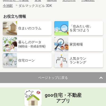
今池駅
ダルマックスビル 3DK
お役立ち情報
「住みたい街」
住まいのコラム
を見つけよう
暮らしのデータ
家賃相場
(補助金・助成金情報)
人気タウン
住宅ローン
ランキング
ページトップに戻る
goo住宅・不動産
アプリ