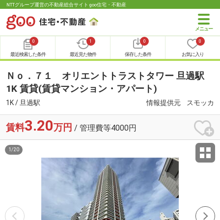
NTTグループ運営の不動産総合サイト goo住宅・不動産
0
1
0
0
最近検索した条件
最近見た物件
保存した条件
お気に入り
Ｎｏ．７１ オリエントトラストタワー 旦過駅
1K 賃貸(賃貸マンション・アパート)
1K / 旦過駅
情報提供元
スモッカ
3.20
賃料
万円
/ 管理費等4000円
1
/
20