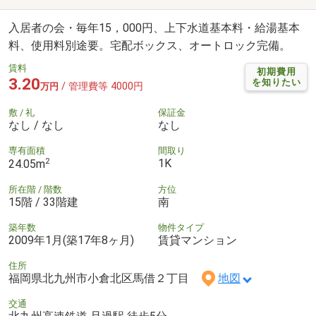
入居者の会・毎年15，000円、上下水道基本料・給湯基本
料、使用料別途要。宅配ボックス、オートロック完備。
賃料
初期費用
3.20
を知りたい
/ 管理費等 4000円
万円
敷 / 礼
保証金
なし / なし
なし
専有面積
間取り
2
1K
24.05m
所在階 / 階数
方位
15階 / 33階建
南
築年数
物件タイプ
2009年1月(築17年8ヶ月)
賃貸マンション
住所
福岡県北九州市小倉北区馬借２丁目
地図
交通