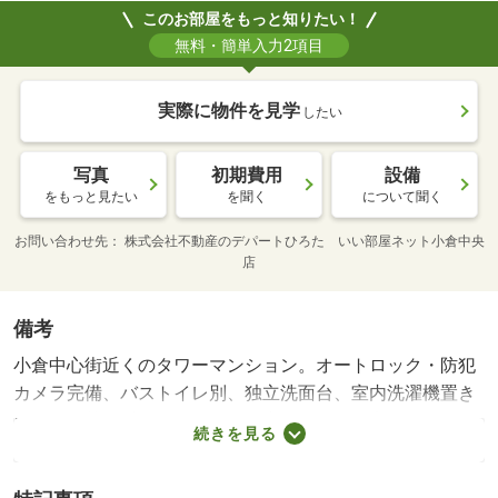
このお部屋をもっと知りたい！
無料・簡単入力2項目
実際に物件を見学
したい
写真
初期費用
設備
をもっと見たい
を聞く
について聞く
お問い合わせ先
株式会社不動産のデパートひろた いい部屋ネット小倉中央
店
備考
小倉中心街近くのタワーマンション。オートロック・防犯
カメラ完備、バストイレ別、独立洗面台、室内洗濯機置き
場あり。荷物受け取りに便利な宅配ボックス完備、ぜひお
続きを見る
問い合わせください。 駐車場備考：空有 １６，５００
円 空き台数 １台 敷地内、空き要確認/仲介手数