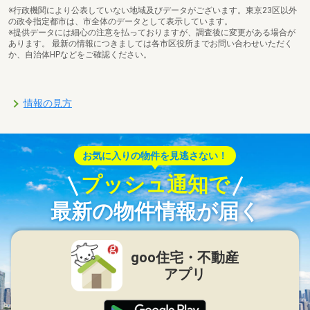
※行政機関により公表していない地域及びデータがございます。東京23区以外
の政令指定都市は、市全体のデータとして表示しています。
※提供データには細心の注意を払っておりますが、調査後に変更がある場合が
あります。 最新の情報につきましては各市区役所までお問い合わせいただく
か、自治体HPなどをご確認ください。
情報の見方
お気に入りの物件を見逃さない！
プッシュ通知で
最新の物件情報が届く
goo住宅・不動産
アプリ