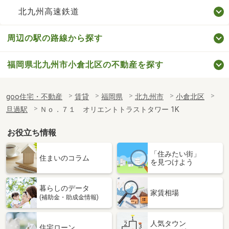
北九州高速鉄道
周辺の駅の路線から探す
福岡県北九州市小倉北区の不動産を探す
goo住宅・不動産
賃貸
福岡県
北九州市
小倉北区
旦過駅
Ｎｏ．７１ オリエントトラストタワー 1K
お役立ち情報
「住みたい街」
住まいのコラム
を見つけよう
暮らしのデータ
家賃相場
(補助金・助成金情報)
人気タウン
住宅ローン