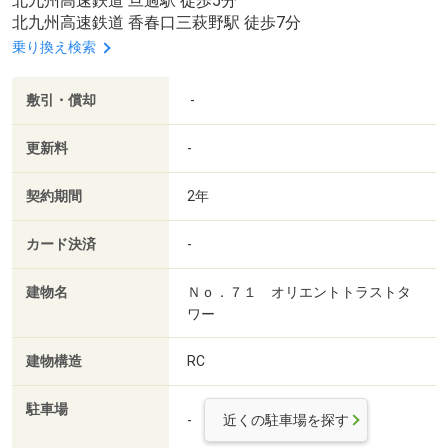
北九州高速鉄道 旦過駅 徒歩5分
北九州高速鉄道 香春口三萩野駅 徒歩7分
乗り換え検索
敷引・償却
-
更新料
-
契約期間
2年
カード決済
-
建物名
Ｎｏ．７１ オリエントトラストタ
ワー
建物構造
RC
駐車場
-
近くの駐車場を探す