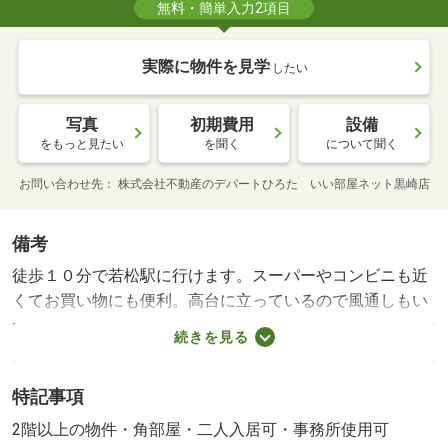
無料・簡単入力2項目
実際に物件を見学
したい
写真
初期費用
設備
をもっと見たい
を聞く
について聞く
お問い合わせ先
株式会社不動産のデパートひろた いい部屋ネット黒崎店
備考
徒歩１０分で若松駅に行けます。スーパーやコンビニも近
くてお買い物にも便利。高台に立っているので風通しもい
いです。ネット無料、モニターホン、防犯カメラあり。敷
続きを見る
地内で駐車場取れますよ、ぜひお問い合わせください。
★町内会費：４００円 更新料：無し 駐車場備考：空
特記事項
有 ５，５００円 空き台数 １台/仲介手数料 71500円
2階以上の物件・角部屋・二人入居可・事務所使用可