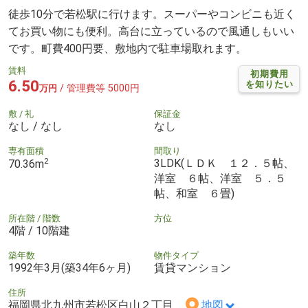
徒歩10分で若松駅に行けます。スーパーやコンビニも近く
てお買い物にも便利。高台に立っているので風通しもいい
です。町費400円要、敷地内で駐車場取れます。
賃料
初期費用
6.50
を知りたい
/ 管理費等 5000円
万円
敷 / 礼
保証金
なし / なし
なし
専有面積
間取り
2
3LDK(ＬＤＫ １２．５帖、
70.36m
洋室 ６帖、洋室 ５．５
帖、和室 ６畳)
所在階 / 階数
方位
4階 / 10階建
築年数
物件タイプ
1992年3月(築34年6ヶ月)
賃貸マンション
住所
福岡県北九州市若松区白山２丁目
地図