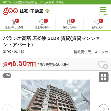
NTTグループ運営の不動産総合サイト goo住宅・不動産
0
1
0
0
最近検索した条件
最近見た物件
保存した条件
お気に入り
パラシオ高塔 若松駅 3LDK 賃貸(賃貸マンショ
ン・アパート)
3LDK / 若松駅
情報提供元
スモッカ
6.50
賃料
万円
/ 管理費等5000円
1
/
20