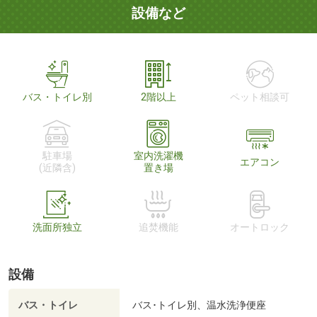
設備など
バス・トイレ別
2階以上
ペット相談可
駐車場
室内洗濯機
エアコン
(近隣含)
置き場
洗面所独立
追焚機能
オートロック
設備
バス・トイレ
バス･トイレ別、温水洗浄便座