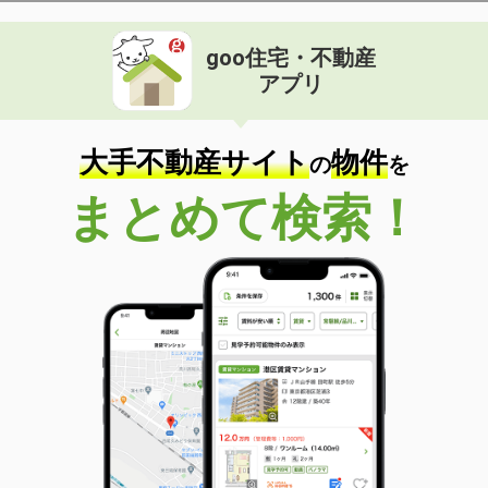
goo住宅・不動産
アプリ
大手不動産サイト
物件
の
を
まとめて検索！