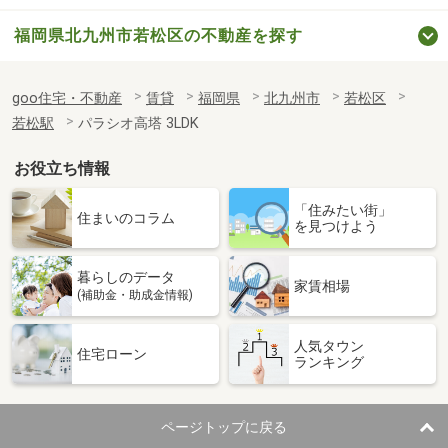
福岡県北九州市若松区の不動産を探す
goo住宅・不動産
賃貸
福岡県
北九州市
若松区
若松駅
パラシオ高塔 3LDK
お役立ち情報
「住みたい街」
住まいのコラム
を見つけよう
暮らしのデータ
家賃相場
(補助金・助成金情報)
人気タウン
住宅ローン
ランキング
ページトップに戻る