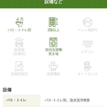
設備など
バス・トイレ別
2階以上
ペット相談可
駐車場
室内洗濯機
エアコン
(近隣含)
置き場
洗面所独立
追焚機能
オートロック
設備
バス・トイレ
バス･トイレ別、温水洗浄便座