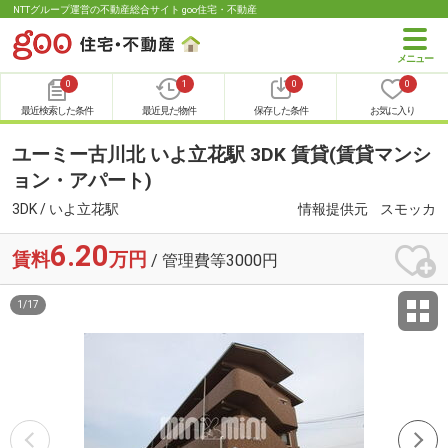
NTTグループ運営の不動産総合サイト goo住宅・不動産
0
1
0
0
最近検索した条件
最近見た物件
保存した条件
お気に入り
ユーミー古川北 いよ立花駅 3DK 賃貸(賃貸マンシ
ョン・アパート)
3DK / いよ立花駅
情報提供元
スモッカ
6.20
賃料
万円
/ 管理費等3000円
1
/
17