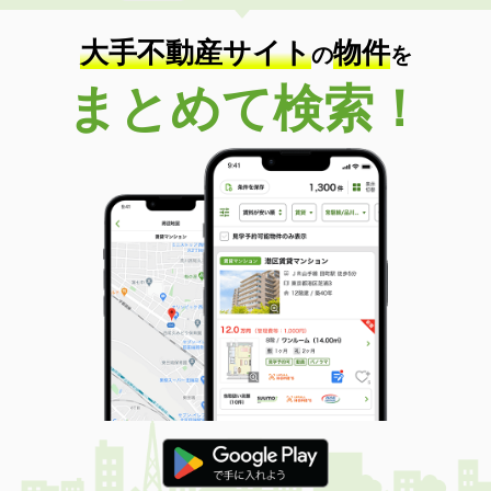
大手不動産サイト
物件
の
を
まとめて検索！