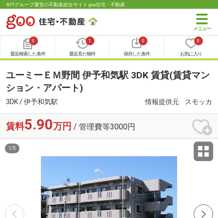
NTTグループ運営の不動産総合サイト goo住宅・不動産
0
1
0
0
最近検索した条件
最近見た物件
保存した条件
お気に入り
ユーミーＥＭ野間 伊予和気駅 3DK 賃貸(賃貸マン
ション・アパート)
3DK / 伊予和気駅
情報提供元
スモッカ
5.90
賃料
万円
/ 管理費等3000円
1
/
5