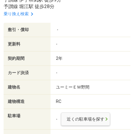
予讃線 堀江駅 徒歩28分
乗り換え検索
敷引・償却
-
更新料
-
契約期間
2年
カード決済
-
建物名
ユーミーＥＭ野間
建物構造
RC
駐車場
-
近くの駐車場を探す