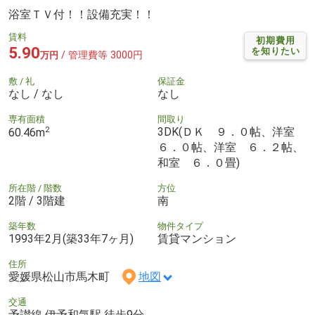
浴室ＴＶ付！！設備充実！！
賃料
初期費用
5.90
を知りたい
/ 管理費等 3000円
万円
敷 / 礼
保証金
なし / なし
なし
専有面積
間取り
2
3DK(ＤＫ ９．０帖、洋室
60.46m
６．０帖、洋室 ６．２帖、
和室 ６．０畳)
所在階 / 階数
方位
2階 / 3階建
南
築年数
物件タイプ
1993年2月(築33年7ヶ月)
賃貸マンション
住所
愛媛県松山市馬木町
地図
交通
予讃線 伊予和気駅 徒歩9分