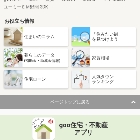
ユーミーＥＭ野間 3DK
お役立ち情報
「住みたい街」
住まいのコラム
を見つけよう
暮らしのデータ
家賃相場
(補助金・助成金情報)
人気タウン
住宅ローン
ランキング
ページトップに戻る
goo住宅・不動産
アプリ