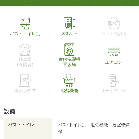
バス・トイレ別
2階以上
ペット相談可
駐車場
室内洗濯機
エアコン
(近隣含)
置き場
洗面所独立
追焚機能
オートロック
設備
バス・トイレ
バス･トイレ別、追焚機能、浴室乾燥
機