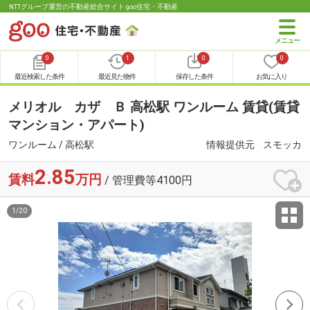
NTTグループ運営の不動産総合サイト goo住宅・不動産
0
1
0
0
最近検索した条件
最近見た物件
保存した条件
お気に入り
メリオル カザ Ｂ 高松駅 ワンルーム 賃貸(賃貸
マンション・アパート)
ワンルーム / 高松駅
情報提供元
スモッカ
2.85
賃料
万円
/ 管理費等4100円
1
/
20