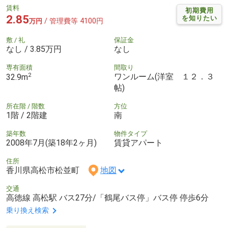
賃料
初期費用
2.85
を知りたい
/ 管理費等 4100円
万円
敷 / 礼
保証金
なし / 3.85万円
なし
専有面積
間取り
2
ワンルーム(洋室 １２．３
32.9m
帖)
所在階 / 階数
方位
1階 / 2階建
南
築年数
物件タイプ
2008年7月(築18年2ヶ月)
賃貸アパート
住所
香川県高松市松並町
地図
交通
高徳線 高松駅 バス27分/「鶴尾バス停」バス停 停歩6分
乗り換え検索