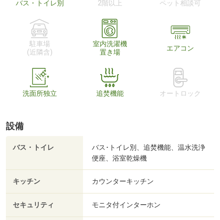
バス・トイレ別
2階以上
ペット相談可
駐車場
室内洗濯機
エアコン
(近隣含)
置き場
洗面所独立
追焚機能
オートロック
設備
バス・トイレ
バス･トイレ別、追焚機能、温水洗浄
便座、浴室乾燥機
キッチン
カウンターキッチン
セキュリティ
モニタ付インターホン