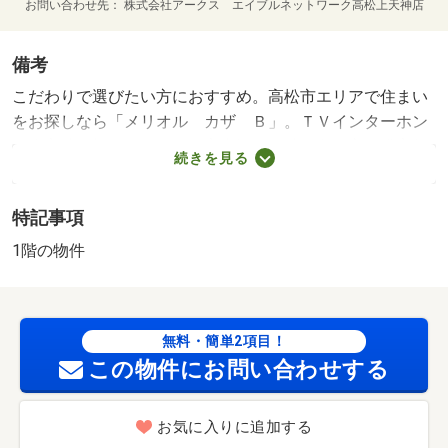
お問い合わせ先
株式会社アークス エイブルネットワーク高松上天神店
備考
こだわりで選びたい方におすすめ。高松市エリアで住まい
をお探しなら「メリオル カザ Ｂ」。ＴＶインターホン
で来客時に顔が見えます。室内設備は洗面所独立・浴室乾
続きを見る
燥機など充実した設備を備え付けています。駐輪場が付い
ている物件です。 クリーニング費用：５０，０００円
特記事項
鍵セット費：３，３００円 更新料：無し 保証会社：利
用必須 ハウスリーブ株式会社 契約時保証委託料：２．
1階の物件
２万／月額保証委託料：賃料総額の２．２％又は５．
５％ ※ペット可は２．５万／２．５％ 駐車場備考：空
有 ３，３００円 空き台数 ６台
無料・簡単2項目！
この物件にお問い合わせする
お気に入りに追加する