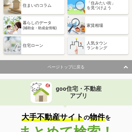
「住みたい街」
住まいのコラム
を見つけよう
暮らしのデータ
家賃相場
(補助金・助成金情報)
人気タウン
住宅ローン
ランキング
ページトップに戻る
goo住宅・不動産
アプリ
大手不動産サイト
物件
の
を