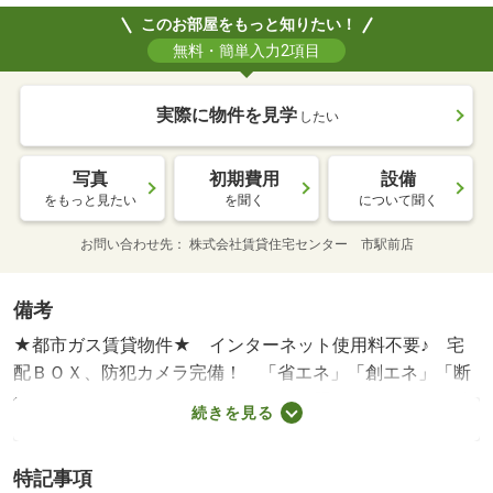
このお部屋をもっと知りたい！
無料・簡単入力2項目
実際に物件を見学
したい
写真
初期費用
設備
をもっと見たい
を聞く
について聞く
お問い合わせ先
株式会社賃貸住宅センター 市駅前店
備考
★都市ガス賃貸物件★ インターネット使用料不要♪ 宅
配ＢＯＸ、防犯カメラ完備！ 「省エネ」「創エネ」「断
熱」のＺＥＨ採用☆ 他、エアコン、照明、Ｗ－ＣＬ、追
続きを見る
い焚き、浴室乾燥機など設備充実♪ 徒歩圏内にコンビニや
ショッピングセンターがあります！ ペット飼育相談可
特記事項
（犬・猫） ★家具家電レンタル利用可★ 図面や設備が