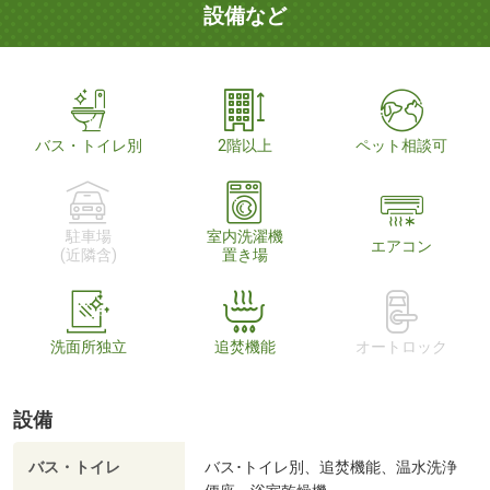
設備など
バス・トイレ別
2階以上
ペット相談可
駐車場
室内洗濯機
エアコン
(近隣含)
置き場
洗面所独立
追焚機能
オートロック
設備
バス・トイレ
バス･トイレ別、追焚機能、温水洗浄