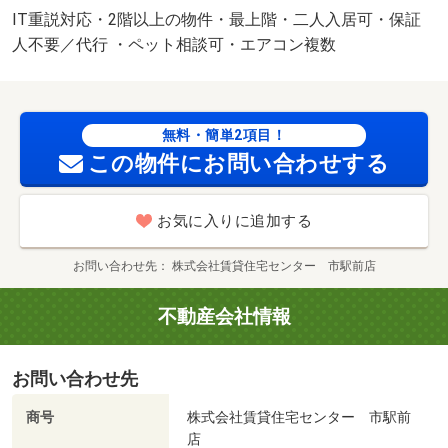
現況と異なる場合、現況優先と致します。 別途月額費
IT重説対応・2階以上の物件・最上階・二人入居可・保証
用：ｒｕｕｍサポート１，９８０円 更新事務手数料：２
人不要／代行 ・ペット相談可・エアコン複数
２，０００円 美装代：８０，０００円 保証会社：利用
必須 保証委託料 契約時：２．２万円又は２．５万円、
月額：賃料総額の２．２％・２．５％・５．５％いずれか
無料・簡単2項目！
必要。 駐車場備考：空有 ６，６００円/仲介手数
この物件にお問い合わせする
料 89650円
お気に入りに追加する
お問い合わせ先
株式会社賃貸住宅センター 市駅前店
不動産会社情報
お問い合わせ先
商号
株式会社賃貸住宅センター 市駅前
店