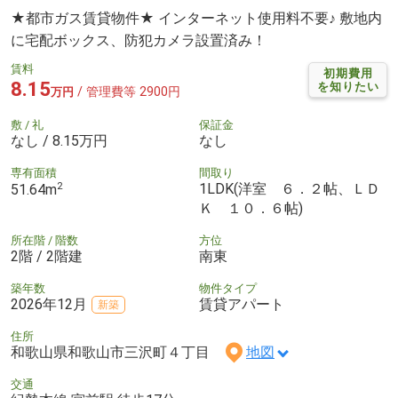
★都市ガス賃貸物件★ インターネット使用料不要♪ 敷地内
に宅配ボックス、防犯カメラ設置済み！
賃料
初期費用
8.15
を知りたい
/ 管理費等 2900円
万円
敷 / 礼
保証金
なし / 8.15万円
なし
専有面積
間取り
2
1LDK(洋室 ６．２帖、ＬＤ
51.64m
Ｋ １０．６帖)
所在階 / 階数
方位
2階 / 2階建
南東
築年数
物件タイプ
2026年12月
賃貸アパート
新築
住所
和歌山県和歌山市三沢町４丁目
地図
交通