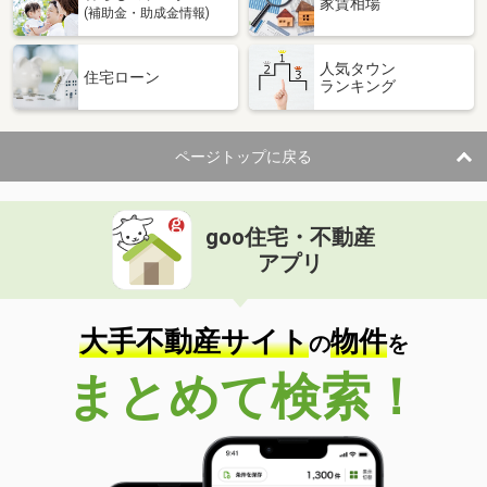
家賃相場
(補助金・助成金情報)
人気タウン
住宅ローン
ランキング
ページトップに戻る
goo住宅・不動産
アプリ
大手不動産サイト
物件
の
を
まとめて検索！