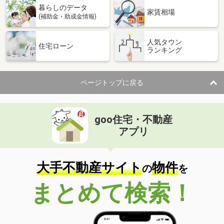
暮らしのデータ
家賃相場
(補助金・助成金情報)
人気タウン
住宅ローン
ランキング
ページトップに戻る
goo住宅・不動産
アプリ
大手不動産サイト
物件
の
を
まとめて検索！