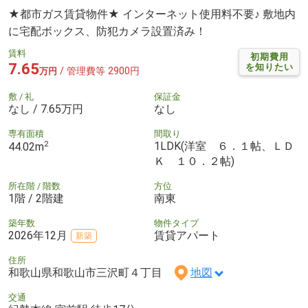
★都市ガス賃貸物件★ インターネット使用料不要♪ 敷地内
に宅配ボックス、防犯カメラ設置済み！
賃料
初期費用
7.65
を知りたい
/ 管理費等 2900円
万円
敷 / 礼
保証金
なし / 7.65万円
なし
専有面積
間取り
2
1LDK(洋室 ６．１帖、ＬＤ
44.02m
Ｋ １０．２帖)
所在階 / 階数
方位
1階 / 2階建
南東
築年数
物件タイプ
2026年12月
賃貸アパート
新築
住所
和歌山県和歌山市三沢町４丁目
地図
交通