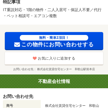
特記事項
（犬・猫） ★家具家電レンタル利用可★ 図面や設備が
現況と異なる場合、現況優先と致します。 別途月額費
IT重説対応・1階の物件・二人入居可・保証人不要／代行
用：ｒｕｕｍサポート１，９８０円 更新事務手数料：２
・ペット相談可・エアコン複数
２，０００円 美装代：８０，０００円 保証会社：利用
必須 保証委託料 契約時：２．２万円又は２．５万円、
月額：賃料総額の２．２％・２．５％・５．５％いずれか
無料・簡単2項目！
必要。 駐車場備考：空有 ６，６００円/仲介手数
この物件にお問い合わせする
料 84150円
お気に入りに追加する
お問い合わせ先
株式会社賃貸住宅センター 和歌山駅前本店
不動産会社情報
お問い合わせ先
商号
株式会社賃貸住宅センター 和歌山