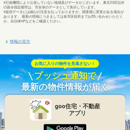
※行政機関により公表していない地域及びデータがございます。東京23区以外
の政令指定都市は、市全体のデータとして表示しています。
※提供データには細心の注意を払っておりますが、調査後に変更がある場合が
あります。 最新の情報につきましては各市区役所までお問い合わせいただく
か、自治体HPなどをご確認ください。
情報の見方
お気に入りの物件を見逃さない！
プッシュ通知で
最新の物件情報が届く
goo住宅・不動産
アプリ