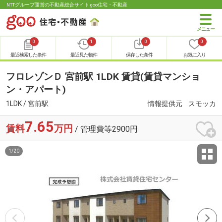
NTTグループ運営の不動産総合サイト goo住宅・不動産
0
1
0
0
最近検索した条件
最近見た物件
保存した条件
お気に入り
フロレゾンＤ 宮前駅 1LDK 賃貸(賃貸マンショ
ン・アパート)
1LDK / 宮前駅
情報提供元
スモッカ
7.65
賃料
万円
/ 管理費等2900円
1
/
20