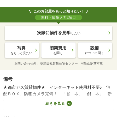
このお部屋をもっと知りたい！
無料・簡単入力2項目
実際に物件を見学
したい
写真
初期費用
設備
をもっと見たい
を聞く
について聞く
お問い合わせ先
株式会社賃貸住宅センター 和歌山駅前本店
備考
★都市ガス賃貸物件★ インターネット使用料不要♪ 宅
配ＢＯＸ、防犯カメラ完備！ 「省エネ」「創エネ」「断
熱」のＺＥＨ採用☆ 他、エアコン、照明、Ｗ－ＣＬ、追
続きを見る
い焚き、浴室乾燥機など設備充実♪ 徒歩圏内にコンビニや
ショッピングセンターがあります！ ペット飼育相談可