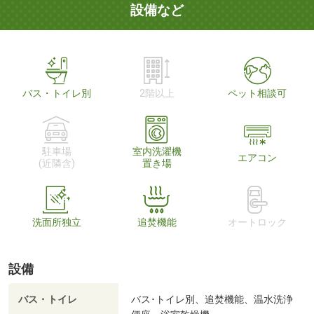
設備など
バス・トイレ別
2階以上
ペット相談可
駐車場
室内洗濯機
エアコン
(近隣含)
置き場
洗面所独立
追焚機能
オートロック
設備
バス・トイレ
バス･トイレ別、追焚機能、温水洗浄