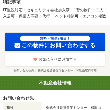
特記事項
猫） ★家具家電レンタル利用可★ 図面や設備が現況と
異なる場合、現況優先と致します。 別途月額費用：ｒｕ
IT重説対応・セキュリティ会社加入済・1階の物件・二人
ｕｍサポート１，９８０円 更新事務手数料：２２，０
入居可・保証人不要／代行 ・ペット相談可・エアコン複数
００円 美装代：８０，０００円 保証会社：利用必須
保証委託料 契約時：２．２万円又は２．５万円、月額：
賃料総額の２．２％・２．５％・５．５％いずれか必
無料・簡単2項目！
要。 駐車場備考：空有 ５，５００円/仲介手数料 74250
この物件にお問い合わせする
円
お気に入りに追加する
お問い合わせ先
株式会社賃貸住宅センター 和歌山駅前本店
不動産会社情報
お問い合わせ先
商号
株式会社賃貸住宅センター 和歌山