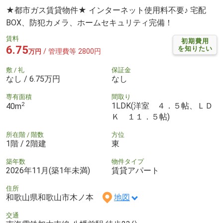
★都市ガス賃貸物件★ インターネット使用料不要♪ 宅配
BOX、防犯カメラ、ホームセキュリティ完備！
賃料
初期費用
6.75
を知りたい
/ 管理費等 2800円
万円
敷 / 礼
保証金
なし / 6.75万円
なし
専有面積
間取り
2
1LDK(洋室 ４．５帖、ＬＤ
40m
Ｋ １１．５帖)
所在階 / 階数
方位
1階 / 2階建
東
築年数
物件タイプ
2026年11月(築1年未満)
賃貸アパート
住所
和歌山県和歌山市木ノ本
地図
交通