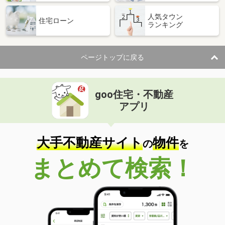
人気タウン
住宅ローン
ランキング
ページトップに戻る
goo住宅・不動産
アプリ
大手不動産サイト
物件
の
を
まとめて検索！