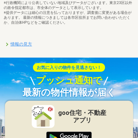
※行政機関により公表していない地域及びデータがございます。東京23区以外
の政令指定都市は、市全体のデータとして表示しています。
※提供データには細心の注意を払っておりますが、調査後に変更がある場合が
あります。 最新の情報につきましては各市区役所までお問い合わせいただく
か、自治体HPなどをご確認ください。
情報の見方
お気に入りの物件を見逃さない！
プッシュ通知で
最新の物件情報が届く
goo住宅・不動産
アプリ