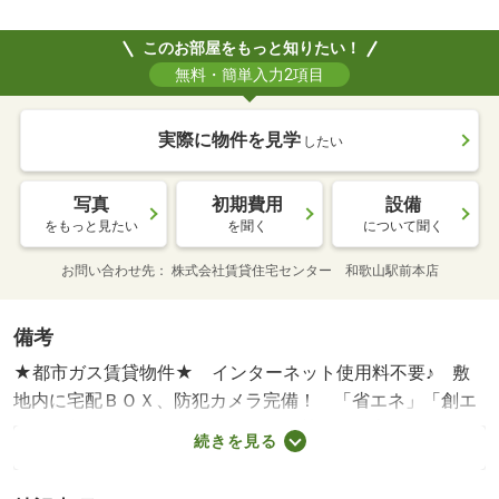
このお部屋をもっと知りたい！
無料・簡単入力2項目
実際に物件を見学
したい
写真
初期費用
設備
をもっと見たい
を聞く
について聞く
お問い合わせ先
株式会社賃貸住宅センター 和歌山駅前本店
備考
★都市ガス賃貸物件★ インターネット使用料不要♪ 敷
地内に宅配ＢＯＸ、防犯カメラ完備！ 「省エネ」「創エ
ネ」「断熱」のＺＥＨ採用☆ 追い焚き、浴室乾燥機、エ
続きを見る
アコン、照明、Ｗ－ＣＬ、システムキッチンなど設備充実
♪ セキュリティー会社加入済。 ペット飼育相談可（犬・