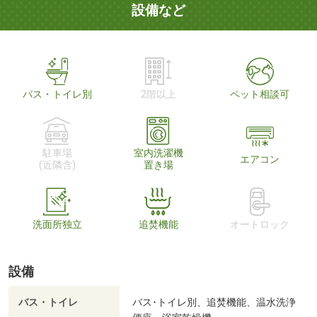
設備など
バス・トイレ別
2階以上
ペット相談可
駐車場
室内洗濯機
エアコン
(近隣含)
置き場
洗面所独立
追焚機能
オートロック
設備
バス・トイレ
バス･トイレ別、追焚機能、温水洗浄