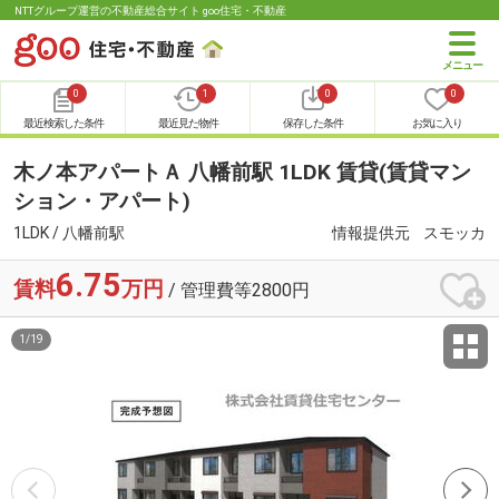
NTTグループ運営の不動産総合サイト goo住宅・不動産
0
1
0
0
最近検索した条件
最近見た物件
保存した条件
お気に入り
木ノ本アパートＡ 八幡前駅 1LDK 賃貸(賃貸マン
ション・アパート)
1LDK / 八幡前駅
情報提供元
スモッカ
6.75
賃料
万円
/ 管理費等2800円
1
/
19