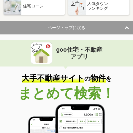
人気タウン
住宅ローン
ランキング
ページトップに戻る
goo住宅・不動産
アプリ
大手不動産サイト
物件
の
を
まとめて検索！