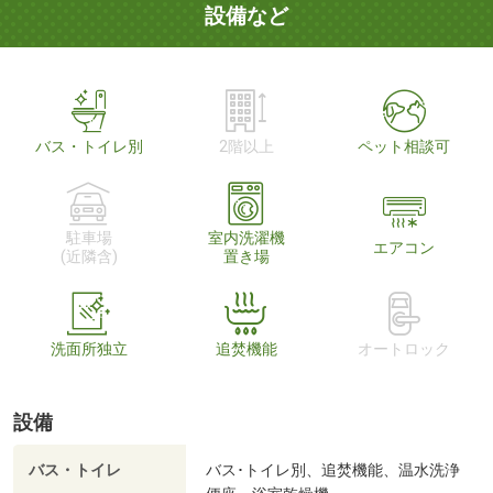
設備など
バス・トイレ別
2階以上
ペット相談可
駐車場
室内洗濯機
エアコン
(近隣含)
置き場
洗面所独立
追焚機能
オートロック
設備
バス・トイレ
バス･トイレ別、追焚機能、温水洗浄