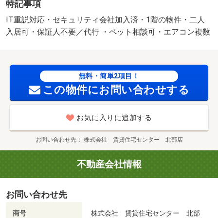
特記事項
猫） ★家具家電レンタル利用可★ 図面や設備が現況と
異なる場合、現況優先と致します。 別途月額費用：ｒｕ
IT重説対応・セキュリティ会社加入済・1階の物件・二人
ｕｍサポート１，９８０円 更新事務手数料：２２，０
入居可・保証人不要／代行 ・ペット相談可・エアコン複数
００円 美装代：８０，０００円 保証会社：利用必須
保証委託料 契約時：２．２万円又は２．５万円、月額：
賃料総額の２．２％・２．５％・５．５％いずれか必
無料・簡単2項目！
要。 駐車場備考：空有 ５，５００円/仲介手数料 76450
この物件にお問い合わせする
円
お気に入りに追加する
お問い合わせ先
株式会社 賃貸住宅センター 北部店
不動産会社情報
お問い合わせ先
商号
株式会社 賃貸住宅センター 北部