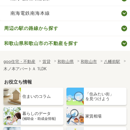
南海電鉄南海本線
周辺の駅の路線から探す
和歌山県和歌山市の不動産を探す
goo住宅・不動産
賃貸
和歌山県
和歌山市
八幡前駅
木ノ本アパートＡ 1LDK
お役立ち情報
「住みたい街」
住まいのコラム
を見つけよう
暮らしのデータ
家賃相場
(補助金・助成金情報)