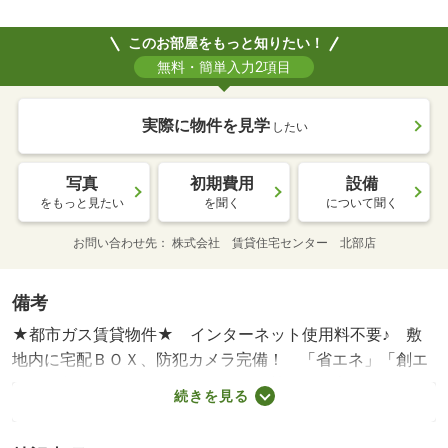
このお部屋をもっと知りたい！
無料・簡単入力2項目
実際に物件を見学
したい
写真
初期費用
設備
をもっと見たい
を聞く
について聞く
お問い合わせ先
株式会社 賃貸住宅センター 北部店
備考
★都市ガス賃貸物件★ インターネット使用料不要♪ 敷
地内に宅配ＢＯＸ、防犯カメラ完備！ 「省エネ」「創エ
ネ」「断熱」のＺＥＨ採用☆ 追い焚き、浴室乾燥機、エ
続きを見る
アコン、照明、Ｗ－ＣＬ、システムキッチンなど設備充実
♪ セキュリティー会社加入済。 ペット飼育相談可（犬・