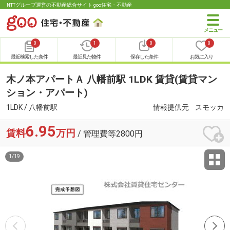
NTTグループ運営の不動産総合サイト goo住宅・不動産
0
1
0
0
最近検索した条件
最近見た物件
保存した条件
お気に入り
木ノ本アパートＡ 八幡前駅 1LDK 賃貸(賃貸マン
ション・アパート)
1LDK / 八幡前駅
情報提供元
スモッカ
6.95
賃料
万円
/ 管理費等2800円
1
/
19