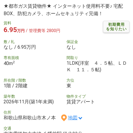
★都市ガス賃貸物件★ インターネット使用料不要♪ 宅配
BOX、防犯カメラ、ホームセキュリティ完備！
賃料
初期費用
6.95
を知りたい
/ 管理費等 2800円
万円
敷 / 礼
保証金
なし / 6.95万円
なし
専有面積
間取り
2
1LDK(洋室 ４．５帖、ＬＤ
40m
Ｋ １１．５帖)
所在階 / 階数
方位
1階 / 2階建
東
築年数
物件タイプ
2026年11月(築1年未満)
賃貸アパート
住所
和歌山県和歌山市木ノ本
地図
交通