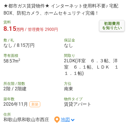
★都市ガス賃貸物件★ インターネット使用料不要♪ 宅配
BOX、防犯カメラ、ホームセキュリティ完備！
賃料
初期費用
8.15
を知りたい
/ 管理費等 2900円
万円
敷 / 礼
保証金
なし / 8.15万円
なし
専有面積
間取り
2
2LDK(洋室 ６．３帖、洋
58.57m
室 ６．１帖、ＬＤＫ １
１．１帖)
所在階 / 階数
方位
2階 / 2階建
南東
築年数
物件タイプ
2026年11月
賃貸アパート
新築
住所
和歌山県和歌山市西庄
地図