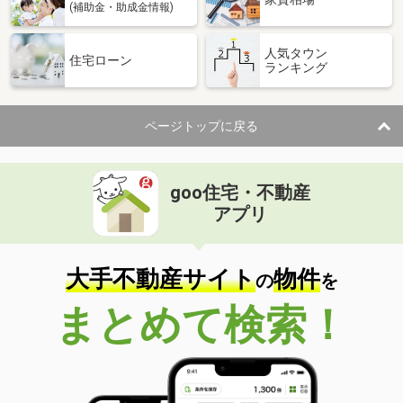
(補助金・助成金情報)
人気タウン
住宅ローン
ランキング
ページトップに戻る
goo住宅・不動産
アプリ
大手不動産サイト
物件
の
を
まとめて検索！