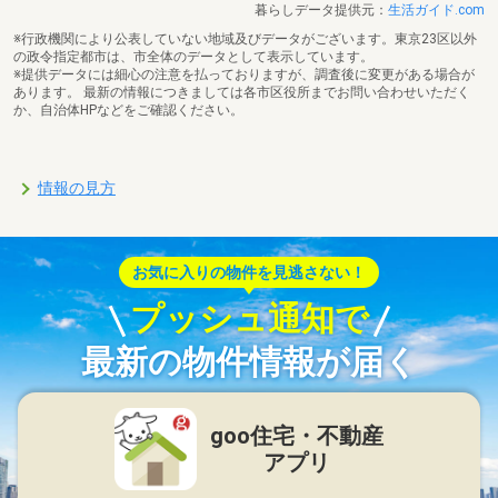
暮らしデータ提供元：
生活ガイド.com
※行政機関により公表していない地域及びデータがございます。東京23区以外
の政令指定都市は、市全体のデータとして表示しています。
※提供データには細心の注意を払っておりますが、調査後に変更がある場合が
あります。 最新の情報につきましては各市区役所までお問い合わせいただく
か、自治体HPなどをご確認ください。
情報の見方
お気に入りの物件を見逃さない！
プッシュ通知で
最新の物件情報が届く
goo住宅・不動産
アプリ