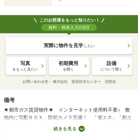
このお部屋をもっと知りたい！
無料・簡単入力2項目
実際に物件を見学
したい
写真
初期費用
設備
をもっと見たい
を聞く
について聞く
お問い合わせ先
株式会社 賃貸住宅センター 北部店
備考
★都市ガス賃貸物件★ インターネット使用料不要♪ 敷
地内に宅配ＢＯＸ、防犯カメラ完備！ 「省エネ」「創エ
ネ」「断熱」のＺＥＨ採用☆ 一坪風呂、追い焚き、浴室
続きを見る
乾燥機、Ｗ－ＣＬ、システムキッチンなど設備充実♪ セキ