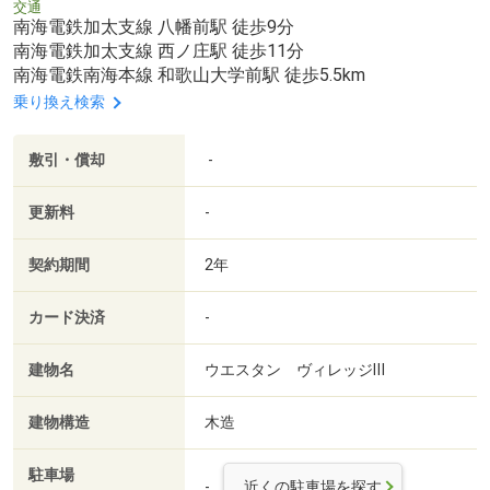
交通
南海電鉄加太支線 八幡前駅 徒歩9分
南海電鉄加太支線 西ノ庄駅 徒歩11分
南海電鉄南海本線 和歌山大学前駅 徒歩5.5km
乗り換え検索
敷引・償却
-
更新料
-
契約期間
2年
カード決済
-
建物名
ウエスタン ヴィレッジⅢ
建物構造
木造
駐車場
-
近くの駐車場を探す