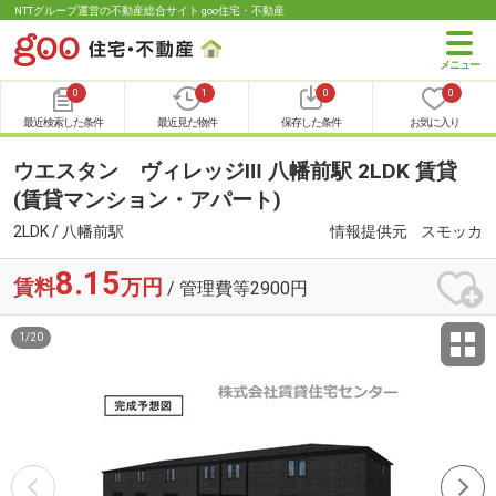
NTTグループ運営の不動産総合サイト goo住宅・不動産
0
1
0
0
最近検索した条件
最近見た物件
保存した条件
お気に入り
ウエスタン ヴィレッジⅢ 八幡前駅 2LDK 賃貸
(賃貸マンション・アパート)
2LDK / 八幡前駅
情報提供元
スモッカ
8.15
賃料
万円
/ 管理費等2900円
1
/
20