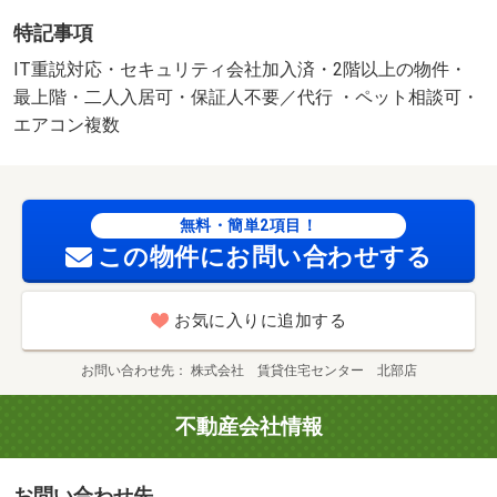
ュリティー会社加入済。 ペット飼育相談可（犬・猫）
特記事項
★家具家電レンタル利用可★ 図面や設備が現況と異なる
場合、現況優先と致します。 別途月額費用：ｒｕｕｍサ
IT重説対応・セキュリティ会社加入済・2階以上の物件・
ポート１，９８０円 更新事務手数料：２２，０００円
最上階・二人入居可・保証人不要／代行 ・ペット相談可・
美装代：９０，０００円 保証会社：利用必須 保証委託
エアコン複数
料 契約時：２．２万円又は２．５万円、月額：賃料総額
の２．２％・２．５％・５．５％いずれか必要。 駐車場
備考：空有 ５，５００円/仲介手数料 89650円
無料・簡単2項目！
この物件にお問い合わせする
お気に入りに追加する
お問い合わせ先
株式会社 賃貸住宅センター 北部店
不動産会社情報
お問い合わせ先