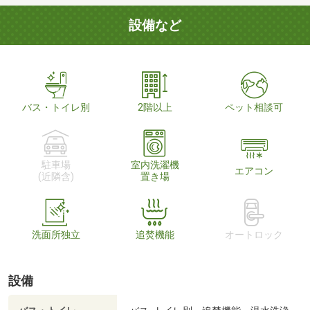
設備など
バス・トイレ別
2階以上
ペット相談可
駐車場
室内洗濯機
エアコン
(近隣含)
置き場
洗面所独立
追焚機能
オートロック
設備