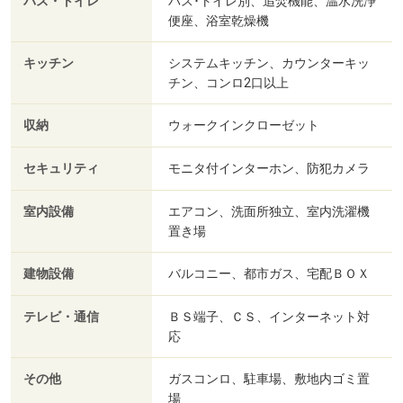
バス・トイレ
バス･トイレ別、追焚機能、温水洗浄
便座、浴室乾燥機
キッチン
システムキッチン、カウンターキッ
チン、コンロ2口以上
収納
ウォークインクローゼット
セキュリティ
モニタ付インターホン、防犯カメラ
室内設備
エアコン、洗面所独立、室内洗濯機
置き場
建物設備
バルコニー、都市ガス、宅配ＢＯＸ
テレビ・通信
ＢＳ端子、ＣＳ、インターネット対
応
その他
ガスコンロ、駐車場、敷地内ゴミ置
場