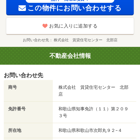
１．２％が必要。 駐車場備考：空有 ５，５００円/仲介
この物件にお問い合わせする
手数料 51700円
お気に入りに追加する
お問い合わせ先
株式会社 賃貸住宅センター 北部店
不動産会社情報
お問い合わせ先
商号
株式会社 賃貸住宅センター 北部
店
免許番号
和歌山県知事免許（１１）第２０９
３号
所在地
和歌山県和歌山市次郎丸９２−４