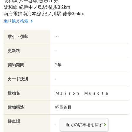
阪和線 六十谷駅 徒歩20分
阪和線 紀伊中ノ島駅 徒歩3.2km
南海電鉄南海本線 紀ノ川駅 徒歩3.6km
乗り換え検索
敷引・償却
-
更新料
-
契約期間
2年
カード決済
-
建物名
Ｍａｉｓｏｎ Ｍｕｓｏｔａ
建物構造
軽量鉄骨
駐車場
-
近くの駐車場を探す