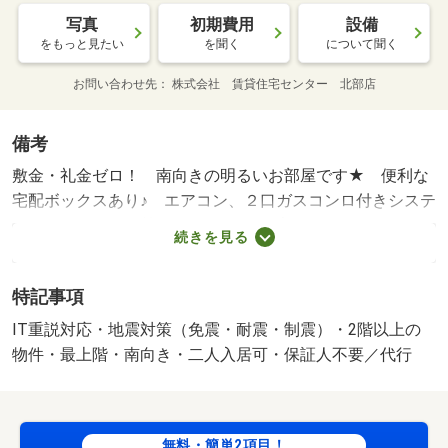
写真
初期費用
設備
をもっと見たい
を聞く
について聞く
お問い合わせ先
株式会社 賃貸住宅センター 北部店
備考
敷金・礼金ゼロ！ 南向きの明るいお部屋です★ 便利な
宅配ボックスあり♪ エアコン、２口ガスコンロ付きシステ
ムキッチン、追い焚き機能、ディンプルキー、モニター付
続きを見る
きドアホンなど設備あり★収納も広めで便利♪ 周辺には
スーパー・コンビニ・ドラッグストアなどがある便利な立
特記事項
地です♪ 図面や設備が現況と異なる場合は現況優先と致し
ます。 ※本物件での喫煙は不可。※指定期間未満の解約は
IT重説対応・地震対策（免震・耐震・制震）・2階以上の
違約金要。 美装代（退去時）：５８，３００円 除菌
物件・最上階・南向き・二人入居可・保証人不要／代行
代：１６，５００円 更新料：２５，０００円 保証会
社：利用必須 セキスイユニディア株式会社 決済時、保
証料として賃料総額の５０％必要。また月々に家賃総額の
無料・簡単2項目！