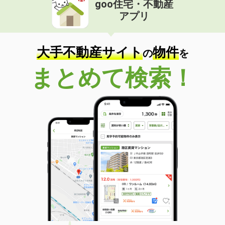
goo住宅・不動産
アプリ
大手不動産サイト
物件
の
を
まとめて検索！