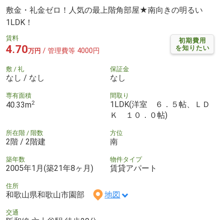
敷金・礼金ゼロ！人気の最上階角部屋★南向きの明るい
1LDK！
賃料
初期費用
4.70
を知りたい
/ 管理費等 4000円
万円
敷 / 礼
保証金
なし / なし
なし
専有面積
間取り
2
1LDK(洋室 ６．５帖、ＬＤ
40.33m
Ｋ １０．０帖)
所在階 / 階数
方位
2階 / 2階建
南
築年数
物件タイプ
2005年1月(築21年8ヶ月)
賃貸アパート
住所
和歌山県和歌山市園部
地図
交通