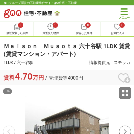
NTTグループ運営の不動産総合サイト goo住宅・不動産
0
1
0
0
最近検索した条件
最近見た物件
保存した条件
お気に入り
Ｍａｉｓｏｎ Ｍｕｓｏｔａ 六十谷駅 1LDK 賃貸
(賃貸マンション・アパート)
1LDK / 六十谷駅
情報提供元
スモッカ
4.70
賃料
万円
/ 管理費等4000円
1
/
4