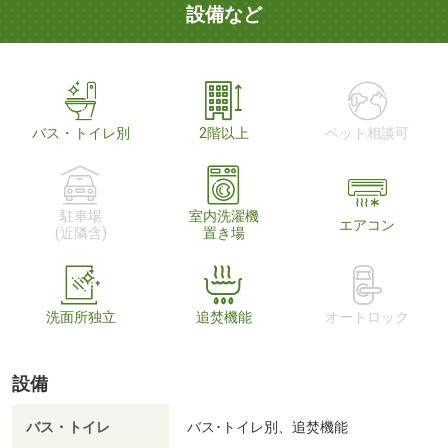
設備など
バス・トイレ別
2階以上
ペット相談可
駐車場
室内洗濯機
エアコン
(近隣含)
置き場
洗面所独立
追焚機能
オートロック
設備
バス・トイレ
バス･トイレ別、追焚機能