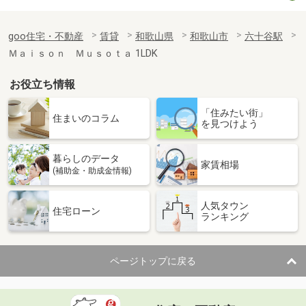
goo住宅・不動産
賃貸
和歌山県
和歌山市
六十谷駅
Ｍａｉｓｏｎ Ｍｕｓｏｔａ 1LDK
お役立ち情報
「住みたい街」
住まいのコラム
を見つけよう
暮らしのデータ
家賃相場
(補助金・助成金情報)
人気タウン
住宅ローン
ランキング
ページトップに戻る